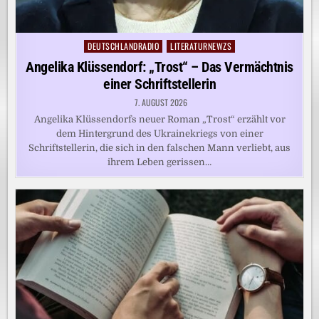
DEUTSCHLANDRADIO
LITERATURNEWZS
Posted
in
Angelika Klüssendorf: „Trost“ – Das Vermächtnis
einer Schriftstellerin
7. AUGUST 2026
Angelika Klüssendorfs neuer Roman „Trost“ erzählt vor
dem Hintergrund des Ukrainekriegs von einer
Schriftstellerin, die sich in den falschen Mann verliebt, aus
ihrem Leben gerissen…