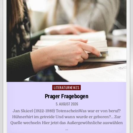
LITERATURNEWZS
Posted
in
Prager Fragebogen
5. AUGUST 2026
Jan Skácel (1922-1989) TotenscheinWas war er von beruf?
Hühnerhirt im getreide Und wann wurde er geboren?… Zur
Quelle wechseln Hier jetzt das Außergewöhnliche auswählen
…