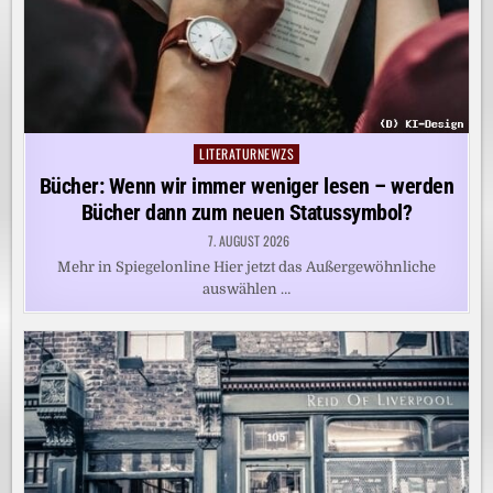
LITERATURNEWZS
Posted
in
Bücher: Wenn wir immer weniger lesen – werden
Bücher dann zum neuen Statussymbol?
7. AUGUST 2026
Mehr in Spiegelonline Hier jetzt das Außergewöhnliche
auswählen …