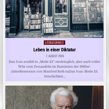
LITERATURWELT
Posted
in
Leben in einer Diktatur
7. AUGUST 2026
Dan Ivan erzählt in „Meile 23“ eindringlich, aber auch voller
Witz vom Donaudelta im Rumänien der 1980er-
JahreRezension von Manfred Roth zuDan Ivan: Meile 23.
Geschichten…