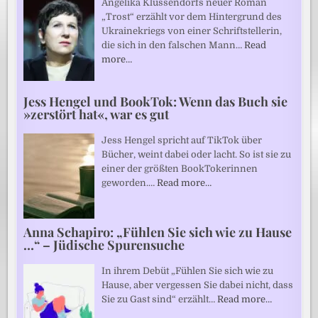
Angelika Klüssendorfs neuer Roman
„Trost“ erzählt vor dem Hintergrund des
Ukrainekriegs von einer Schriftstellerin,
die sich in den falschen Mann…
Read
more…
Jess Hengel und BookTok: Wenn das Buch sie
»zerstört hat«, war es gut
Jess Hengel spricht auf TikTok über
Bücher, weint dabei oder lacht. So ist sie zu
einer der größten BookTokerinnen
geworden.…
Read more…
Anna Schapiro: „Fühlen Sie sich wie zu Hause
…“ – Jüdische Spurensuche
In ihrem Debüt „Fühlen Sie sich wie zu
Hause, aber vergessen Sie dabei nicht, dass
Sie zu Gast sind“ erzählt…
Read more…