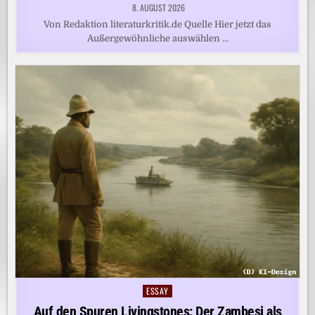
8. AUGUST 2026
Von Redaktion literaturkritik.de Quelle Hier jetzt das
Außergewöhnliche auswählen …
ESSAY
Posted
in
Auf den Spuren Livingstones: Der Zambesi als