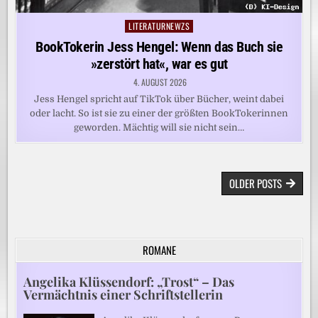
LITERATURNEWZS
Posted
in
BookTokerin Jess Hengel: Wenn das Buch sie
»zerstört hat«, war es gut
4. AUGUST 2026
Jess Hengel spricht auf TikTok über Bücher, weint dabei
oder lacht. So ist sie zu einer der größten BookTokerinnen
geworden. Mächtig will sie nicht sein…
BEITRAGSNAVIGATION
OLDER POSTS
ROMANE
Angelika Klüssendorf: „Trost“ – Das
Vermächtnis einer Schriftstellerin