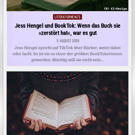
LITERATURNEWZS
Posted
in
Jess Hengel und BookTok: Wenn das Buch sie
»zerstört hat«, war es gut
5. AUGUST 2026
Jess Hengel spricht auf TikTok über Bücher, weint dabei
oder lacht. So ist sie zu einer der größten BookTokerinnen
geworden. Mächtig will sie nicht sein…