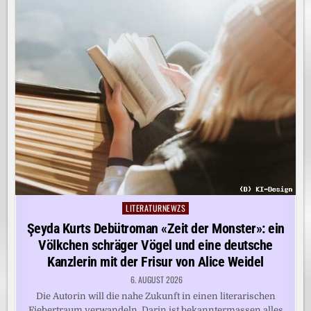
LITERATURNEWZS
Posted
in
Şeyda Kurts Debütroman «Zeit der Monster»: ein
Völkchen schräger Vögel und eine deutsche
Kanzlerin mit der Frisur von Alice Weidel
6. AUGUST 2026
Die Autorin will die nahe Zukunft in einen literarischen
Fiebertraum verwandeln. Darin ist bekanntermassen alles