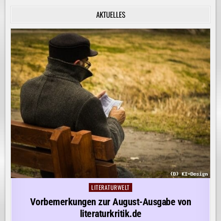
INNERE
RUHE
AKTUELLES
ENTDECKEN!
LITERATURWELT
Posted
in
Vorbemerkungen zur August-Ausgabe von
literaturkritik.de