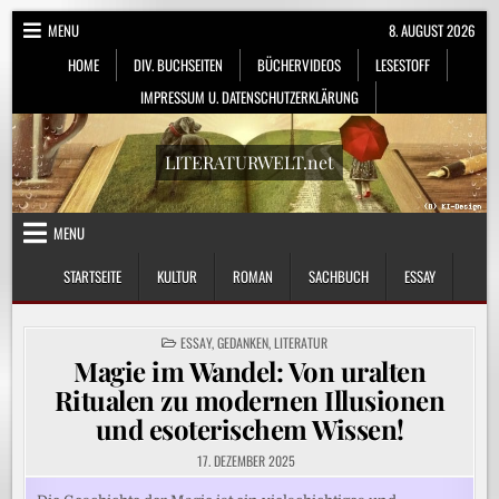
Skip
MENU
8. AUGUST 2026
to
HOME
DIV. BUCHSEITEN
BÜCHERVIDEOS
LESESTOFF
content
IMPRESSUM U. DATENSCHUTZERKLÄRUNG
LITERATURWELT.net
MENU
STARTSEITE
KULTUR
ROMAN
SACHBUCH
ESSAY
POSTED
ESSAY
,
GEDANKEN
,
LITERATUR
IN
Magie im Wandel: Von uralten
Ritualen zu modernen Illusionen
und esoterischem Wissen!
17. DEZEMBER 2025