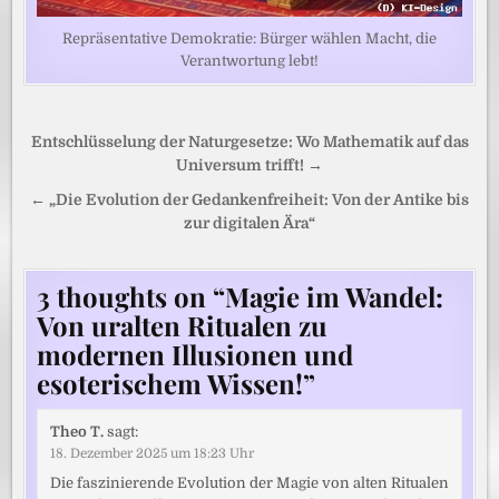
Repräsentative Demokratie: Bürger wählen Macht, die
Verantwortung lebt!
Beitragsnavigation
Entschlüsselung der Naturgesetze: Wo Mathematik auf das
Universum trifft! →
← „Die Evolution der Gedankenfreiheit: Von der Antike bis
zur digitalen Ära“
3 thoughts on “
Magie im Wandel:
Von uralten Ritualen zu
modernen Illusionen und
esoterischem Wissen!
”
Theo T.
sagt:
18. Dezember 2025 um 18:23 Uhr
Die faszinierende Evolution der Magie von alten Ritualen