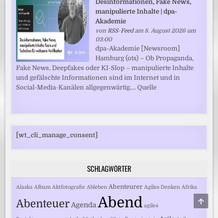
Desinformationen, Fake News,
manipulierte Inhalte | dpa-
Akademie
von
RSS-Feed
am 8. August 2026 um
03:00
dpa-Akademie [Newsroom]
Hamburg (ots) – Ob Propaganda,
Fake News, Deepfakes oder KI-Slop – manipulierte Inhalte
und gefälschte Informationen sind im Internet und in
Social-Media-Kanälen allgegenwärtig.... Quelle
[wt_cli_manage_consent]
SCHLAGWÖRTER
Abenteurer
Alaska
Album
Aktfotografie
Ableben
Agiles Denken
Afrika
Abend
SCRO
Abenteuer
Agenda
TO
agiles
TOP