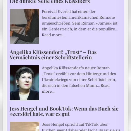
Die dunkle Seite eines Klassikers
Percival Everett hat einen der
berühmtesten amerikanischen Romane
umgeschrieben. Sein Roman »James« ist
ein Geniestreich, in dem er die populäre…
Read more…
Angelika Klüssendorf: „Trost“ – Das
Vermächtnis einer Schriftstellerin
Angelika Klüssendorfs neuer Roman
„Trost“ erzählt vor dem Hintergrund des
Ukrainekriegs von einer Schriftstellerin,
die sich in den falschen Mann…
Read
more…
Jess Hengel und BookTok: Wenn das Buch sie
»zerstört hat«, war es gut
Jess Hengel spricht auf TikTok über
Bücher, weint dabei oder lacht. So ist sie zu