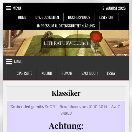
Skip
MENU
9. AUGUST 2026
to
HOME
DIV. BUCHSEITEN
BÜCHERVIDEOS
LESESTOFF
content
IMPRESSUM U. DATENSCHUTZERKLÄRUNG
LITERATURWELT.net
MENU
STARTSEITE
KULTUR
ROMAN
SACHBUCH
ESSAY
Klassiker
Embedded gemäß EuGH – Beschluss vom 21.10.2014 – Az. C-
348/13
Achtung: