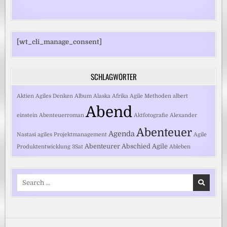
[wt_cli_manage_consent]
SCHLAGWÖRTER
Aktien
Agiles Denken
Album
Alaska
Afrika
Agile Methoden
albert
Abend
einstein
Abenteuerroman
Aktfotografie
Alexander
Abenteuer
Agenda
Nastasi
agiles Projektmanagement
Agile
Abenteurer
Abschied
Agile
Produktentwicklung
3Sat
Ableben
Search
for: