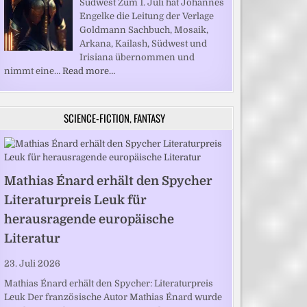
Südwest Zum 1. Juli hat Johannes
Engelke die Leitung der Verlage
Goldmann Sachbuch, Mosaik,
Arkana, Kailash, Südwest und
Irisiana übernommen und
nimmt eine…
Read more…
SCIENCE-FICTION, FANTASY
Mathias Énard erhält den Spycher
Literaturpreis Leuk für
herausragende europäische
Literatur
23. Juli 2026
Mathias Énard erhält den Spycher: Literaturpreis
Leuk Der französische Autor Mathias Énard wurde