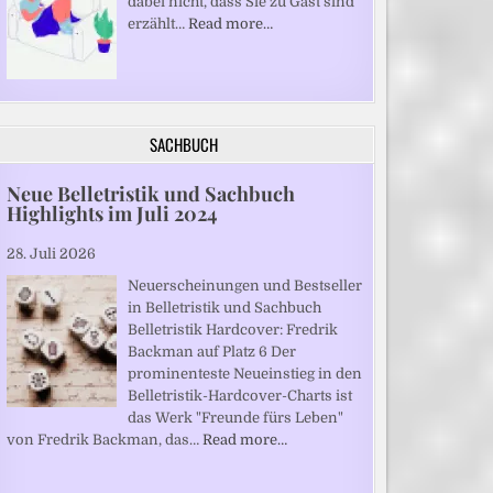
dabei nicht, dass Sie zu Gast sind“
erzählt…
Read more…
SACHBUCH
Neue Belletristik und Sachbuch
Highlights im Juli 2024
28. Juli 2026
Neuerscheinungen und Bestseller
in Belletristik und Sachbuch
Belletristik Hardcover: Fredrik
Backman auf Platz 6 Der
prominenteste Neueinstieg in den
Belletristik-Hardcover-Charts ist
das Werk "Freunde fürs Leben"
von Fredrik Backman, das…
Read more…