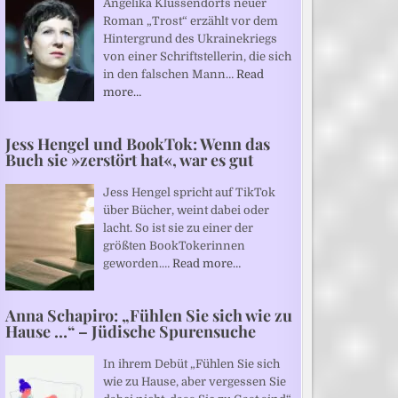
Angelika Klüssendorfs neuer
Roman „Trost“ erzählt vor dem
Hintergrund des Ukrainekriegs
von einer Schriftstellerin, die sich
in den falschen Mann…
Read
more…
Jess Hengel und BookTok: Wenn das
Buch sie »zerstört hat«, war es gut
Jess Hengel spricht auf TikTok
über Bücher, weint dabei oder
lacht. So ist sie zu einer der
größten BookTokerinnen
geworden.…
Read more…
Anna Schapiro: „Fühlen Sie sich wie zu
Hause …“ – Jüdische Spurensuche
In ihrem Debüt „Fühlen Sie sich
wie zu Hause, aber vergessen Sie