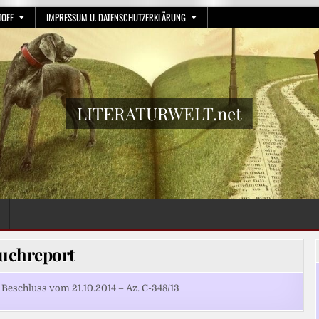
TOFF
IMPRESSUM U. DATENSCHUTZERKLÄRUNG
LITERATURWELT.net
uchreport
schluss vom 21.10.2014 – Az. C-348/13