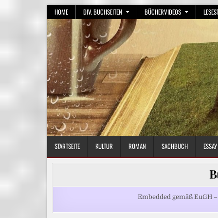
Skip
HOME
DIV. BUCHSEITEN
BÜCHERVIDEOS
LESES
to
content
STARTSEITE
KULTUR
ROMAN
SACHBUCH
ESSAY
B
Embedded gemäß EuGH – Be