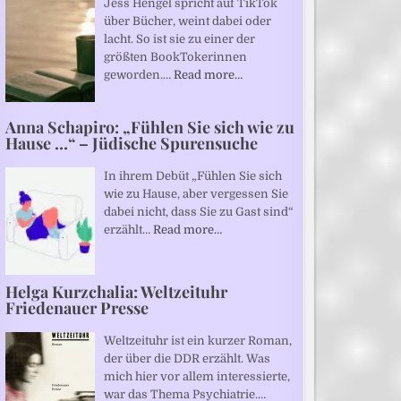
Jess Hengel spricht auf TikTok
über Bücher, weint dabei oder
lacht. So ist sie zu einer der
größten BookTokerinnen
geworden.…
Read more…
Anna Schapiro: „Fühlen Sie sich wie zu
Hause …“ – Jüdische Spurensuche
In ihrem Debüt „Fühlen Sie sich
wie zu Hause, aber vergessen Sie
dabei nicht, dass Sie zu Gast sind“
erzählt…
Read more…
Helga Kurzchalia: Weltzeituhr
Friedenauer Presse
Weltzeituhr ist ein kurzer Roman,
der über die DDR erzählt. Was
mich hier vor allem interessierte,
war das Thema Psychiatrie.…