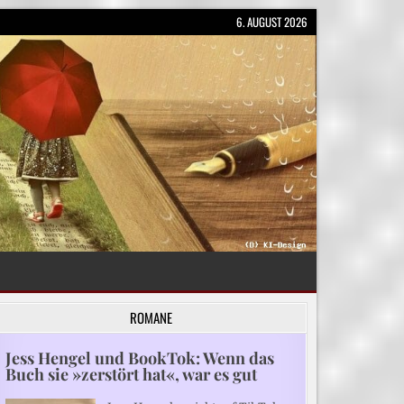
6. AUGUST 2026
ROMANE
Jess Hengel und BookTok: Wenn das
Buch sie »zerstört hat«, war es gut