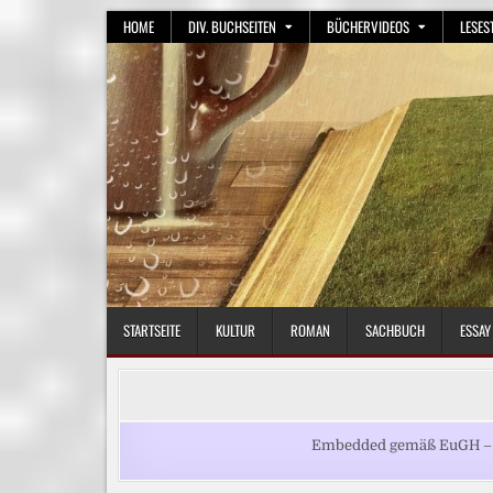
Skip
HOME
DIV. BUCHSEITEN
BÜCHERVIDEOS
LESES
to
content
STARTSEITE
KULTUR
ROMAN
SACHBUCH
ESSAY
Embedded gemäß EuGH – Be