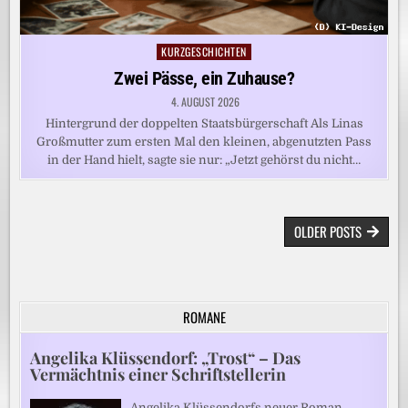
KURZGESCHICHTEN
Posted
in
Zwei Pässe, ein Zuhause?
4. AUGUST 2026
Hintergrund der doppelten Staatsbürgerschaft Als Linas
Großmutter zum ersten Mal den kleinen, abgenutzten Pass
in der Hand hielt, sagte sie nur: „Jetzt gehörst du nicht…
BEITRAGSNAVIGATION
OLDER POSTS
ROMANE
Angelika Klüssendorf: „Trost“ – Das
Vermächtnis einer Schriftstellerin
Angelika Klüssendorfs neuer Roman