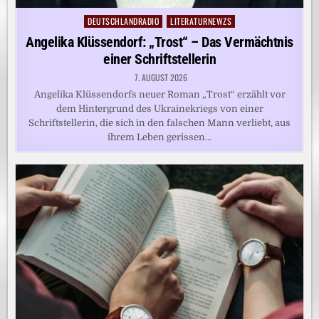
DEUTSCHLANDRADIO
LITERATURNEWZS
Posted
in
Angelika Klüssendorf: „Trost“ – Das Vermächtnis
einer Schriftstellerin
7. AUGUST 2026
Angelika Klüssendorfs neuer Roman „Trost“ erzählt vor
dem Hintergrund des Ukrainekriegs von einer
Schriftstellerin, die sich in den falschen Mann verliebt, aus
ihrem Leben gerissen…