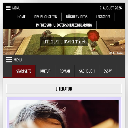
Skip
MENU
7. AUGUST 2026
to
HOME
DIV. BUCHSEITEN
BÜCHERVIDEOS
LESESTOFF
content
IMPRESSUM U. DATENSCHUTZERKLÄRUNG
LITERATURWELT.net
MENU
STARTSEITE
KULTUR
ROMAN
SACHBUCH
ESSAY
LITERATUR