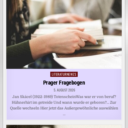
LITERATURNEWZS
Posted
in
Prager Fragebogen
5. AUGUST 2026
Jan Skácel (1922-1989) TotenscheinWas war er von beruf?
Hühnerhirt im getreide Und wann wurde er geboren?… Zur
Quelle wechseln Hier jetzt das Außergewöhnliche auswählen
…