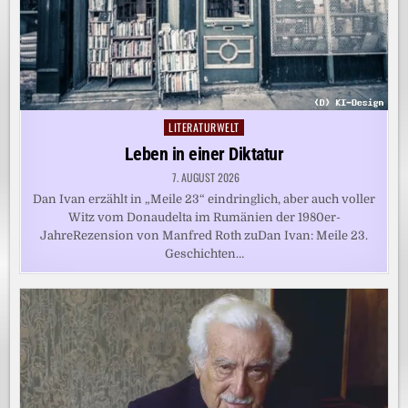
LITERATURWELT
Posted
in
Leben in einer Diktatur
7. AUGUST 2026
Dan Ivan erzählt in „Meile 23“ eindringlich, aber auch voller
Witz vom Donaudelta im Rumänien der 1980er-
JahreRezension von Manfred Roth zuDan Ivan: Meile 23.
Geschichten…