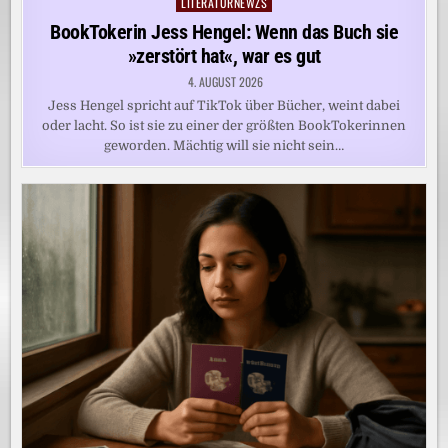
LITERATURNEWZS
Posted
in
BookTokerin Jess Hengel: Wenn das Buch sie
»zerstört hat«, war es gut
4. AUGUST 2026
Jess Hengel spricht auf TikTok über Bücher, weint dabei
oder lacht. So ist sie zu einer der größten BookTokerinnen
geworden. Mächtig will sie nicht sein…