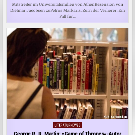
Mitstreiter im Universitätsmilieu von AthenRezension von
Dietmar Jacobsen zuPetros Markaris: Zorn der Verlierer. Ein
Fall für…
LITERATURNEWZS
Posted
in
George R. R. Martin: »Game of Thrones«-Autor