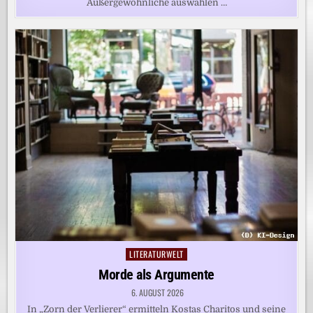
Außergewöhnliche auswählen …
LITERATURWELT
Posted
in
Morde als Argumente
6. AUGUST 2026
In „Zorn der Verlierer“ ermitteln Kostas Charitos und seine