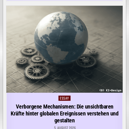
ESSAY
Posted
in
Verborgene Mechanismen: Die unsichtbaren
Kräfte hinter globalen Ereignissen verstehen und
gestalten
5. AUGUST 2026