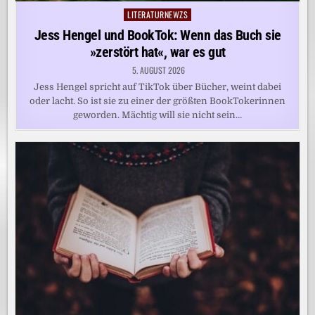
LITERATURNEWZS
Posted
in
Jess Hengel und BookTok: Wenn das Buch sie
»zerstört hat«, war es gut
5. AUGUST 2026
Jess Hengel spricht auf TikTok über Bücher, weint dabei
oder lacht. So ist sie zu einer der größten BookTokerinnen
geworden. Mächtig will sie nicht sein…