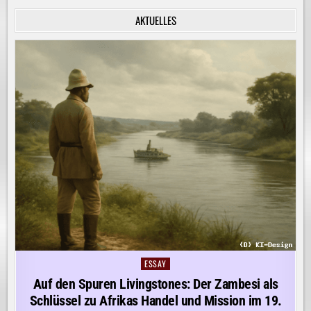
INNERE
RUHE
AKTUELLES
ENTDECKEN!
ESSAY
Posted
in
Auf den Spuren Livingstones: Der Zambesi als
Schlüssel zu Afrikas Handel und Mission im 19.