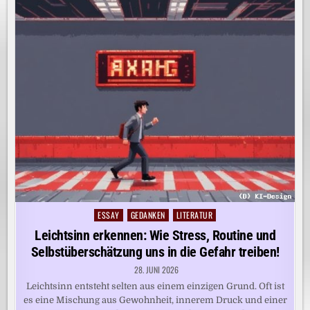
ESSAY
GEDANKEN
LITERATUR
Posted
in
Leichtsinn erkennen: Wie Stress, Routine und
Selbstüberschätzung uns in die Gefahr treiben!
28. JUNI 2026
Leichtsinn entsteht selten aus einem einzigen Grund. Oft ist
es eine Mischung aus Gewohnheit, innerem Druck und einer