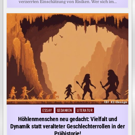
verzerrten Einschätzung von Risiken. Wer sich im…
ESSAY
GEDANKEN
LITERATUR
Posted
in
Höhlenmenschen neu gedacht: Vielfalt und
Dynamik statt veralteter Geschlechterrollen in der
Prähistorie!