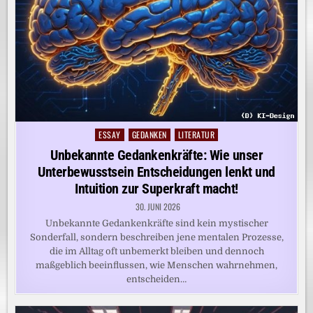
ESSAY
GEDANKEN
LITERATUR
Posted
in
Unbekannte Gedankenkräfte: Wie unser
Unterbewusstsein Entscheidungen lenkt und
Intuition zur Superkraft macht!
30. JUNI 2026
Unbekannte Gedankenkräfte sind kein mystischer
Sonderfall, sondern beschreiben jene mentalen Prozesse,
die im Alltag oft unbemerkt bleiben und dennoch
maßgeblich beeinflussen, wie Menschen wahrnehmen,
entscheiden…