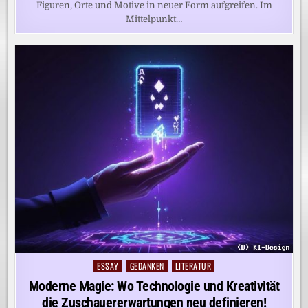
Figuren, Orte und Motive in neuer Form aufgreifen. Im
Mittelpunkt…
ESSAY
GEDANKEN
LITERATUR
Posted
in
Moderne Magie: Wo Technologie und Kreativität
die Zuschauererwartungen neu definieren!