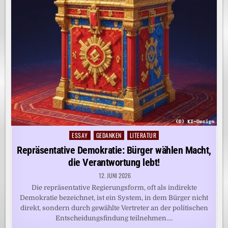
ESSAY
GEDANKEN
LITERATUR
Posted
in
Repräsentative Demokratie: Bürger wählen Macht,
die Verantwortung lebt!
12. JUNI 2026
Die repräsentative Regierungsform, oft als indirekte
Demokratie bezeichnet, ist ein System, in dem Bürger nicht
direkt, sondern durch gewählte Vertreter an der politischen
Entscheidungsfindung teilnehmen….