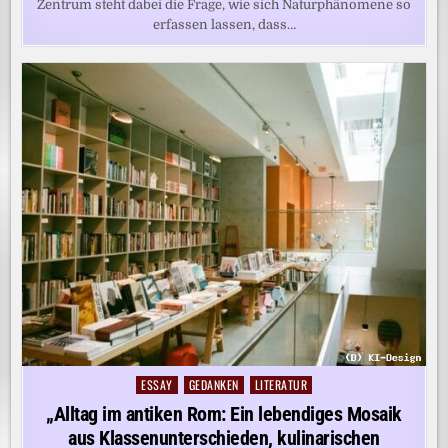
Zentrum steht dabei die Frage, wie sich Naturphänomene so
erfassen lassen, dass…
ESSAY
GEDANKEN
LITERATUR
Posted
in
„Alltag im antiken Rom: Ein lebendiges Mosaik
aus Klassenunterschieden, kulinarischen