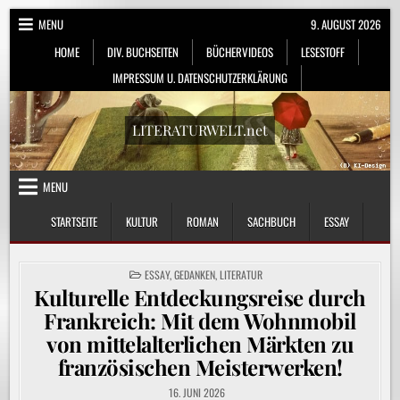
Skip
MENU
9. AUGUST 2026
to
HOME
DIV. BUCHSEITEN
BÜCHERVIDEOS
LESESTOFF
content
IMPRESSUM U. DATENSCHUTZERKLÄRUNG
LITERATURWELT.net
MENU
STARTSEITE
KULTUR
ROMAN
SACHBUCH
ESSAY
POSTED
ESSAY
,
GEDANKEN
,
LITERATUR
IN
Kulturelle Entdeckungsreise durch
Frankreich: Mit dem Wohnmobil
von mittelalterlichen Märkten zu
französischen Meisterwerken!
16. JUNI 2026