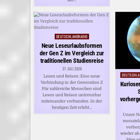
DEUTSCHLANDRADIO
Posted
in
Neue Leseurlaubsformen
der Gen Z im Vergleich zur
traditionellen Studienreise
27. JULI 2026
DEUTSCHLA
Posted
Lesen und Reisen: Eine neue
in
Verbindung in der Generation Z
Kurioser
Für zahlreiche Menschen sind
Lesen und Reisen untrennbar
vorherg
miteinander verbunden. In der
heutigen Zeit erlebt…
Unser N
monatela
verborg
wieder ab
Stier 