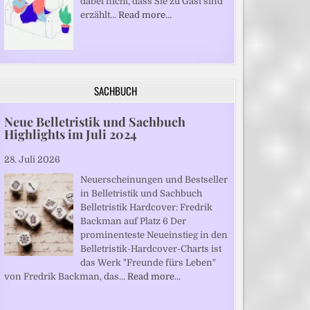
dabei nicht, dass Sie zu Gast sind“
erzählt…
Read more…
SACHBUCH
Neue Belletristik und Sachbuch
Highlights im Juli 2024
28. Juli 2026
Neuerscheinungen und Bestseller
in Belletristik und Sachbuch
Belletristik Hardcover: Fredrik
Backman auf Platz 6 Der
prominenteste Neueinstieg in den
Belletristik-Hardcover-Charts ist
das Werk "Freunde fürs Leben"
von Fredrik Backman, das…
Read more…