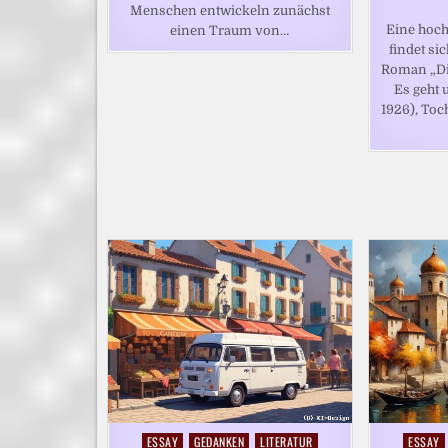
Menschen entwickeln zunächst
Eine hoch
einen Traum von…
findet si
Roman „Die
Es geht 
1926), Toc
ESSAY
GEDANKEN
LITERATUR
ESSAY
Posted
Posted