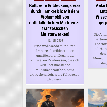
in
in
Kulturelle Entdeckungsreise
Antar
durch Frankreich: Mit dem
Ent
Wohnmobil von
Wisse
mittelalterlichen Märkten zu
gege
französischen
Meisterwerken!
Die Antar
extrem
16. JUNI 2026
unerfors
Eine Wohnmobiltour durch
Jahrhund
Frankreich eröffnet einen
den 
unmittelbaren Zugang zu
Menschhe
kulturellen Erlebnissen, die sich
die
weit über klassische
Museumsbesuche hinaus
erstrecken. Schon die Fahrt selbst
wird zum…