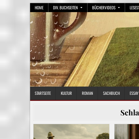
Skip
HOME
DIV. BUCHSEITEN
BÜCHERVIDEOS
LESES
to
content
STARTSEITE
KULTUR
ROMAN
SACHBUCH
ESSAY
Schl