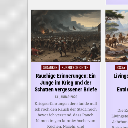
GEDANKEN
KURZGESCHICHTEN
ESSAY
Posted
Posted
in
in
Rauchige Erinnerungen: Ein
Living
Junge im Krieg und der
Schatten vergessener Briefe
Entd
13. JANUAR 2026
Kriegserfahrungen der stunde null
Ich roch den Rauch der Stadt, noch
Die E
bevor ich verstand, dass Rauch
Livingst
Namen tragen konnte: Asche von
Jahrhund
Küchen, Nägeln, und
Reise in