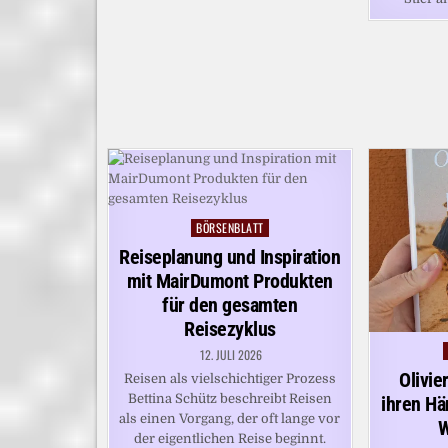
BÖRSENBLATT
Posted
in
Reiseplanung und Inspiration
mit MairDumont Produkten
für den gesamten
Reisezyklus
12. JULI 2026
Olivie
Reisen als vielschichtiger Prozess
Bettina Schütz beschreibt Reisen
ihren H
als einen Vorgang, der oft lange vor
W
der eigentlichen Reise beginnt.