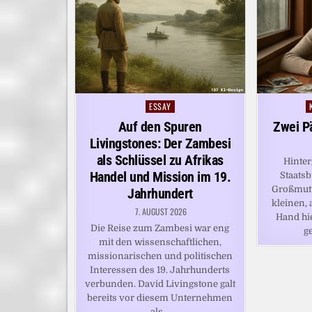
ESSAY
Posted
P
in
i
Auf den Spuren
Zwei P
Livingstones: Der Zambesi
als Schlüssel zu Afrikas
Hinter
Handel und Mission im 19.
Staatsb
Großmutt
Jahrhundert
kleinen, 
7. AUGUST 2026
Hand hiel
Die Reise zum Zambesi war eng
g
mit den wissenschaftlichen,
missionarischen und politischen
Interessen des 19. Jahrhunderts
verbunden. David Livingstone galt
bereits vor diesem Unternehmen
als…