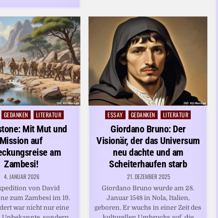
GEDANKEN
LITERATUR
ESSAY
GEDANKEN
LITERATUR
Posted
in
stone: Mit Mut und
Giordano Bruno: Der
Mission auf
Visionär, der das Universum
eckungsreise am
neu dachte und am
Zambesi!
Scheiterhaufen starb
4. JANUAR 2026
21. DEZEMBER 2025
xpedition von David
Giordano Bruno wurde am 28.
one zum Zambesi im 19.
Januar 1548 in Nola, Italien,
ert war nicht nur eine
geboren. Er wuchs in einer Zeit des
s Unbekannte, sondern
kulturellen Umbruchs auf, die