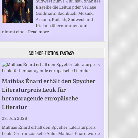
Südwest Zum 1. Juli hat Johannes
Engelke die Leitung der Verlage
Goldmann Sachbuch, Mosaik,
Arkana, Kailash, Südwest und
Irisiana übernommen und
nimmt eine…
Read more…
SCIENCE-FICTION, FANTASY
Mathias Énard erhält den Spycher
Literaturpreis Leuk für
herausragende europäische
Literatur
23. Juli 2026
Mathias Énard erhält den Spycher: Literaturpreis
Leuk Der französische Autor Mathias Énard wurde