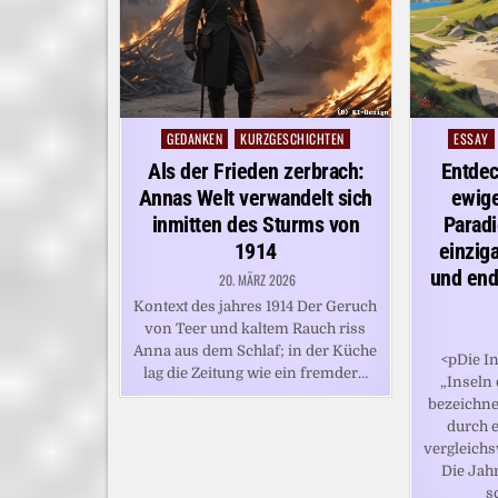
GEDANKEN
KURZGESCHICHTEN
ESSAY
Posted
Posted
in
in
Als der Frieden zerbrach:
Entdec
Annas Welt verwandelt sich
ewige
inmitten des Sturms von
Paradi
1914
einzig
und end
20. MÄRZ 2026
Kontext des jahres 1914 Der Geruch
von Teer und kaltem Rauch riss
Anna aus dem Schlaf; in der Küche
<pDie In
lag die Zeitung wie ein fremder…
„Inseln
bezeichne
durch e
vergleichs
Die Jah
s