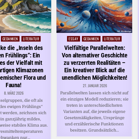
GEDANKEN
LITERATUR
ESSAY
GEDANKEN
LITERATUR
Posted
in
ke die „Inseln des
Vielfältige Parallelwelten:
n Frühlings“: Ein
Von alternativer Geschichte
es der Vielfalt mit
zu verzerrten Realitäten –
artigen Klimazonen
Ein kreativer Blick auf die
emischer Flora und
unendlichen Möglichkeiten!
Fauna!
27. JANUAR 2026
8. MÄRZ 2026
Parallelwelten lassen sich nicht auf
ein einziges Modell reduzieren; sie
selgruppen, die oft als
treten in unterschiedlichsten
 des ewigen Frühlings“
Varianten auf, die jeweils eigene
t werden, zeichnen sich
Gesetzmäßigkeiten, Ursprünge
in ganzjährig mildes,
und erzählerische Funktionen
weise stabiles Klima aus.
besitzen. Grundsätzlich…
resmitteltemperaturen
chwanken nur…