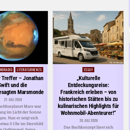
NDRADIO
LITERATURNEWZS
ESSAY
Posted
in
 Treffer – Jonathan
„Kulturelle
Swift und die
Entdeckungsreise:
esagten Marsmonde
Frankreich erleben – von
historischen Stätten bis zu
27. JULI 2026
kulinarischen Highlights für
achbarplanet Mars war
Wohnmobil-Abenteurer!“
ng im Licht der Sonne
en. Nun er zeigt sich
20. JULI 2026
 etwa 3 Uhr im Sternbild
Das Buchkonzept lässt sich
am Osthimmel. Seine…