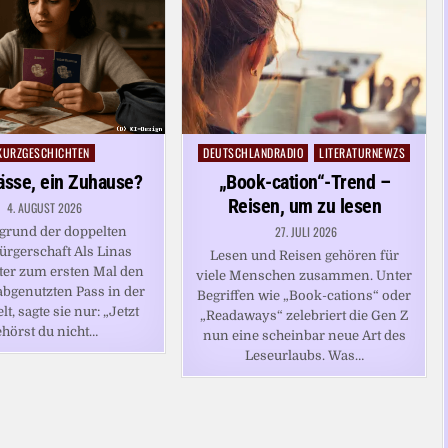
KURZGESCHICHTEN
DEUTSCHLANDRADIO
LITERATURNEWZS
osted
Posted
n
in
ässe, ein Zuhause?
„Book-cation“-Trend –
Reisen, um zu lesen
4. AUGUST 2026
27. JULI 2026
grund der doppelten
ürgerschaft Als Linas
Lesen und Reisen gehören für
er zum ersten Mal den
viele Menschen zusammen. Unter
abgenutzten Pass in der
Begriffen wie „Book-cations“ oder
t, sagte sie nur: „Jetzt
„Readaways“ zelebriert die Gen Z
ehörst du nicht…
nun eine scheinbar neue Art des
Leseurlaubs. Was…