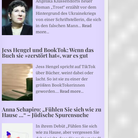
Angelika Klüssendorfs neuer
Roman „Trost“ erzählt vor dem
Hintergrund des Ukrainekriegs
von einer Schriftstellerin, die sich
in den falschen Mann…
Read
more…
Jess Hengel und BookTok: Wenn das
Buch sie »zerstört hat«, war es gut
Jess Hengel spricht auf TikTok
über Bücher, weint dabei oder
lacht. So ist sie zu einer der
größten BookTokerinnen
geworden.…
Read more…
Anna Schapiro: „Fühlen Sie sich wie zu
Hause …“ – Jüdische Spurensuche
In ihrem Debüt „Fühlen Sie sich
wie zu Hause, aber vergessen Sie