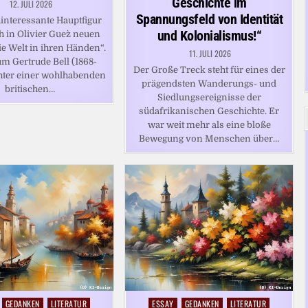
Geschichte im
12. JULI 2026
Spannungsfeld von Identität
interessante Hauptfigur
und Kolonialismus!“
ch in Olivier Guez` neuen
 Welt in ihren Händen“.
11. JULI 2026
um Gertrude Bell (1868-
Der Große Treck steht für eines der
hter einer wohlhabenden
prägendsten Wanderungs- und
britischen…
Siedlungsereignisse der
südafrikanischen Geschichte. Er
war weit mehr als eine bloße
Bewegung von Menschen über…
GEDANKEN
LITERATUR
ESSAY
GEDANKEN
LITERATUR
Posted