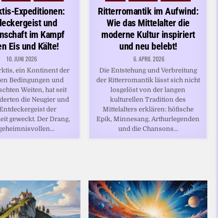
in
ktis-Expeditionen:
Ritterromantik im Aufwind:
deckergeist und
Wie das Mittelalter die
nschaft im Kampf
moderne Kultur inspiriert
n Eis und Kälte!
und neu belebt!
10. JUNI 2026
6. APRIL 2026
ktis, ein Kontinent der
Die Entstehung und Verbreitung
en Bedingungen und
der Ritterromantik lässt sich nicht
chten Weiten, hat seit
losgelöst von der langen
erten die Neugier und
kulturellen Tradition des
Entdeckergeist der
Mittelalters erklären: höfische
it geweckt. Der Drang,
Epik, Minnesang, Arthurlegenden
 geheimnisvollen…
und die Chansons…