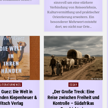
sinnvoll um eine stärkere
Verbindung von Reiseerlebnis,
Kulturvermittlung und praktischer
Orientierung erweitern. Ein
besonderer Mehrwert entsteht
dort, wo nicht nur Orte…
LITERATURNEWZS
ESSAY
Posted
Posted
in
in
r Guez: Die Welt in
„Der Große Treck: Eine
änden Kiepenheuer &
Reise zwischen Freiheit und
itsch Verlag
Kontrolle – Südafrikas