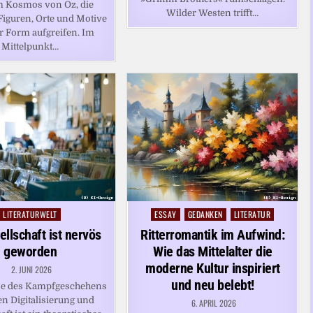
m Kosmos von Oz, die
Wilder Westen trifft…
Figuren, Orte und Motive
r Form aufgreifen. Im
Mittelpunkt…
LITERATURWELT
ESSAY
GEDANKEN
LITERATUR
Posted
Posted
in
in
ellschaft ist nervös
Ritterromantik im Aufwind:
geworden
Wie das Mittelalter die
moderne Kultur inspiriert
2. JUNI 2026
und neu belebt!
se des Kampfgeschehens
n Digitalisierung und
6. APRIL 2026