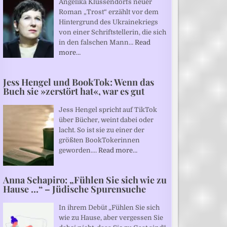
Angelika Klüssendorfs neuer
Roman „Trost“ erzählt vor dem
Hintergrund des Ukrainekriegs
von einer Schriftstellerin, die sich
in den falschen Mann…
Read
more…
Jess Hengel und BookTok: Wenn das
Buch sie »zerstört hat«, war es gut
Jess Hengel spricht auf TikTok
über Bücher, weint dabei oder
lacht. So ist sie zu einer der
größten BookTokerinnen
geworden.…
Read more…
Anna Schapiro: „Fühlen Sie sich wie zu
Hause …“ – Jüdische Spurensuche
In ihrem Debüt „Fühlen Sie sich
wie zu Hause, aber vergessen Sie