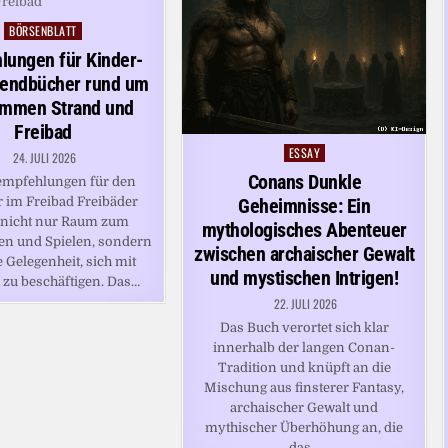
BÖRSENBLATT
Posted
in
lungen für Kinder-
endbücher rund um
mmen Strand und
Freibad
ESSAY
Posted
24. JULI 2026
in
Conans Dunkle
empfehlungen für den
im Freibad Freibäder
Geheimnisse: Ein
 nicht nur Raum zum
mythologisches Abenteuer
 und Spielen, sondern
zwischen archaischer Gewalt
e Gelegenheit, sich mit
und mystischen Intrigen!
r zu beschäftigen. Das…
22. JULI 2026
Das Buch verortet sich klar
innerhalb der langen Conan-
Tradition und knüpft an die
Mischung aus finsterer Fantasy,
archaischer Gewalt und
mythischer Überhöhung an, die
das…