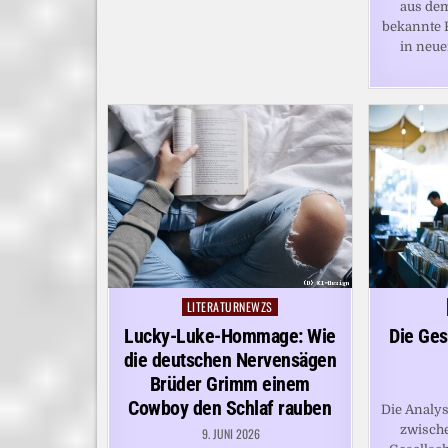
aus de
bekannte 
in neue
LITERATURNEWZS
Posted
in
Lucky-Luke-Hommage: Wie
Die Ges
die deutschen Nervensägen
Brüder Grimm einem
Cowboy den Schlaf rauben
Die Analy
zwische
9. JUNI 2026