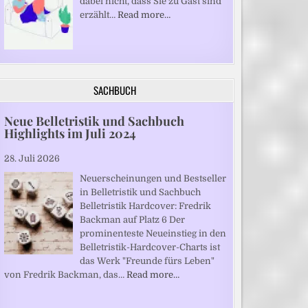
dabei nicht, dass Sie zu Gast sind“
erzählt…
Read more…
SACHBUCH
Neue Belletristik und Sachbuch
Highlights im Juli 2024
28. Juli 2026
Neuerscheinungen und Bestseller
in Belletristik und Sachbuch
Belletristik Hardcover: Fredrik
Backman auf Platz 6 Der
prominenteste Neueinstieg in den
Belletristik-Hardcover-Charts ist
das Werk "Freunde fürs Leben"
von Fredrik Backman, das…
Read more…