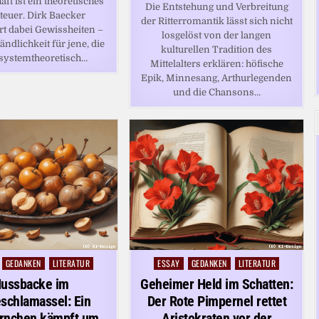
aft ist ein theoretisches
Die Entstehung und Verbreitung
euer. Dirk Baecker
der Ritterromantik lässt sich nicht
rt dabei Gewissheiten –
losgelöst von der langen
ändlichkeit für jene, die
kulturellen Tradition des
 systemtheoretisch…
Mittelalters erklären: höfische
Epik, Minnesang, Arthurlegenden
und die Chansons…
GEDANKEN
LITERATUR
ESSAY
GEDANKEN
LITERATUR
Posted
in
ussbacke im
Geheimer Held im Schatten:
schlamassel: Ein
Der Rote Pimpernel rettet
rnchen kämpft um
Aristokraten vor der