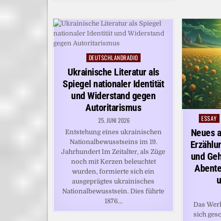
DEUTSCHLANDRADIO
Posted
in
Ukrainische Literatur als
Spiegel nationaler Identität
und Widerstand gegen
Autoritarismus
ESSAY
Posted
25. JUNI 2026
in
Neues a
Entstehung eines ukrainischen
Nationalbewusstseins im 19.
Erzählu
Jahrhundert Im Zeitalter, als Züge
und Geh
noch mit Kerzen beleuchtet
Abente
wurden, formierte sich ein
u
ausgeprägtes ukrainisches
Nationalbewusstsein. Dies führte
1876…
Das Werk
sich ges