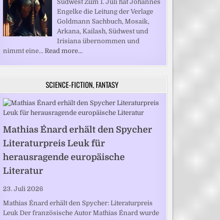
Südwest Zum 1. Juli hat Johannes
Engelke die Leitung der Verlage
Goldmann Sachbuch, Mosaik,
Arkana, Kailash, Südwest und
Irisiana übernommen und
nimmt eine…
Read more…
SCIENCE-FICTION, FANTASY
Mathias Énard erhält den Spycher
Literaturpreis Leuk für
herausragende europäische
Literatur
23. Juli 2026
Mathias Énard erhält den Spycher: Literaturpreis
Leuk Der französische Autor Mathias Énard wurde