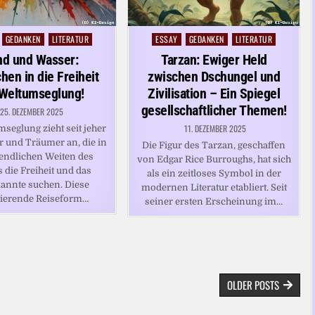
GEDANKEN
LITERATUR
ESSAY
GEDANKEN
LITERATUR
Posted
in
nd und Wasser:
Tarzan: Ewiger Held
hen in die Freiheit
zwischen Dschungel und
 Weltumseglung!
Zivilisation – Ein Spiegel
gesellschaftlicher Themen!
25. DEZEMBER 2025
11. DEZEMBER 2025
seglung zieht seit jeher
r und Träumer an, die in
Die Figur des Tarzan, geschaffen
endlichen Weiten des
von Edgar Rice Burroughs, hat sich
 die Freiheit und das
als ein zeitloses Symbol in der
annte suchen. Diese
modernen Literatur etabliert. Seit
nierende Reiseform…
seiner ersten Erscheinung im…
OLDER POSTS