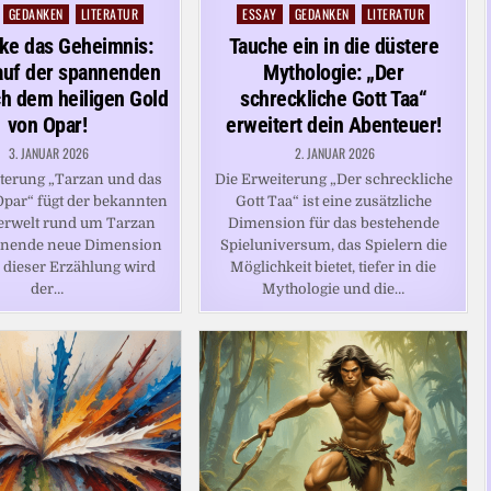
GEDANKEN
LITERATUR
ESSAY
GEDANKEN
LITERATUR
Posted
in
ke das Geheimnis:
Tauche ein in die düstere
auf der spannenden
Mythologie: „Der
h dem heiligen Gold
schreckliche Gott Taa“
von Opar!
erweitert dein Abenteuer!
3. JANUAR 2026
2. JANUAR 2026
terung „Tarzan und das
Die Erweiterung „Der schreckliche
par“ fügt der bekannten
Gott Taa“ ist eine zusätzliche
erwelt rund um Tarzan
Dimension für das bestehende
nnende neue Dimension
Spieluniversum, das Spielern die
n dieser Erzählung wird
Möglichkeit bietet, tiefer in die
der…
Mythologie und die…