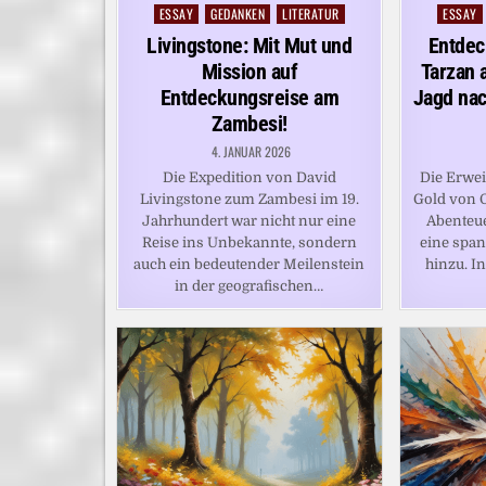
ESSAY
GEDANKEN
LITERATUR
ESSAY
Posted
Posted
in
in
Livingstone: Mit Mut und
Entdec
Mission auf
Tarzan 
Entdeckungsreise am
Jagd nac
Zambesi!
4. JANUAR 2026
Die Expedition von David
Die Erwei
Livingstone zum Zambesi im 19.
Gold von O
Jahrhundert war nicht nur eine
Abenteu
Reise ins Unbekannte, sondern
eine spa
auch ein bedeutender Meilenstein
hinzu. I
in der geografischen…