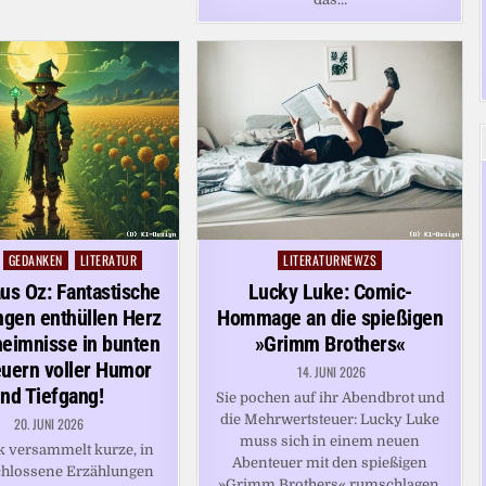
GEDANKEN
LITERATUR
LITERATURNEWZS
Posted
in
us Oz: Fantastische
Lucky Luke: Comic-
ngen enthüllen Herz
Hommage an die spießigen
eimnisse in bunten
»Grimm Brothers«
uern voller Humor
14. JUNI 2026
nd Tiefgang!
Sie pochen auf ihr Abendbrot und
die Mehrwertsteuer: Lucky Luke
20. JUNI 2026
muss sich in einem neuen
 versammelt kurze, in
Abenteuer mit den spießigen
chlossene Erzählungen
»Grimm Brothers« rumschlagen.