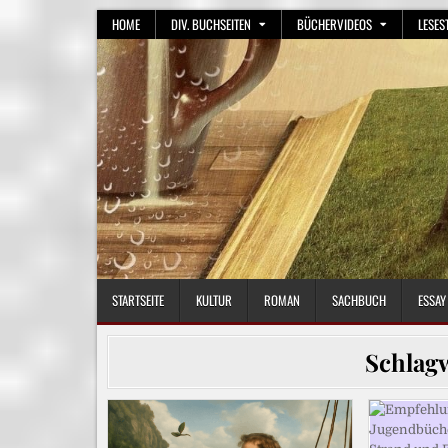
Skip
HOME
DIV. BUCHSEITEN
BÜCHERVIDEOS
LESES
to
content
STARTSEITE
KULTUR
ROMAN
SACHBUCH
ESSAY
Schlag