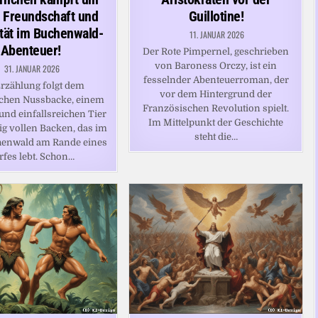
 Freundschaft und
Guillotine!
ität im Buchenwald-
11. JANUAR 2026
Abenteuer!
Der Rote Pimpernel, geschrieben
von Baroness Orczy, ist ein
31. JANUAR 2026
fesselnder Abenteuerroman, der
Erzählung folgt dem
vor dem Hintergrund der
chen Nussbacke, einem
Französischen Revolution spielt.
und einfallsreichen Tier
Im Mittelpunkt der Geschichte
lig vollen Backen, das im
steht die…
henwald am Rande eines
rfes lebt. Schon…