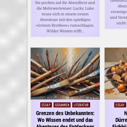
Gesellsch
Sie pochen auf ihr Abendbrot und
Abent
die Mehrwertsteuer: Lucky Luke
verweige
muss sich in einem neuen
und Verst
Abenteuer mit den spießigen
nicht
»Grimm Brothers« rumschlagen.
Wilder Westen trifft…
ESSAY
GEDANKEN
LITERATUR
ESSAY
Posted
Posted
in
in
Grenzen des Unbekannten:
N
Wo Wissen endet und das
Dürre
Abenteuer des Entdeckens
Eichhö