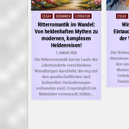
ESSAY
GEDANKEN
LITERATUR
ESSAY
Posted
Posted
in
in
Ritterromantik im Wandel:
Wi
Von heldenhaften Mythen zu
Eintauc
modernen, komplexen
der
Heldenreisen!
1. JANUAR 2026
Die Weltum
Abenteure
Die Ritterromantik hat im Laufe der
den un
Jahrhunderte verschiedene
Meeres
Wandlungen durchlebt, die eng mit
Unbek
den gesellschaftlichen und
faszi
kulturellen Veränderungen
verbunden sind. Ursprünglich im
Mittelalter verwurzelt, blühte…
BEITRAGSNAVIGATION