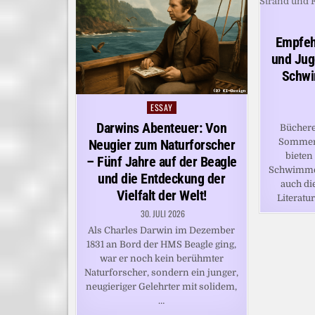
Empfeh
und Jug
Schwi
ESSAY
Posted
in
Darwins Abenteuer: Von
Bücher
Sommer 
Neugier zum Naturforscher
bieten
– Fünf Jahre auf der Beagle
Schwimmen
und die Entdeckung der
auch di
Vielfalt der Welt!
Literatu
30. JULI 2026
Als Charles Darwin im Dezember
1831 an Bord der HMS Beagle ging,
war er noch kein berühmter
Naturforscher, sondern ein junger,
neugieriger Gelehrter mit solidem,
…