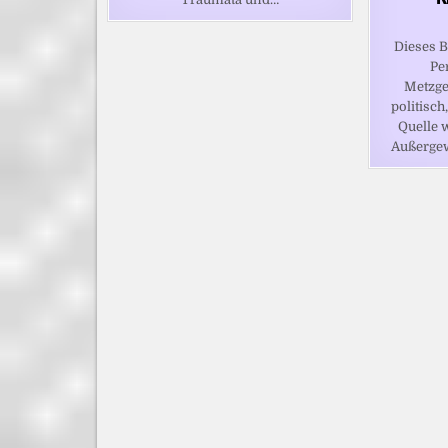
Dieses B
Pe
Metzge
politisch,
Quelle w
Außerge
BEITRAGSNAVIGATION