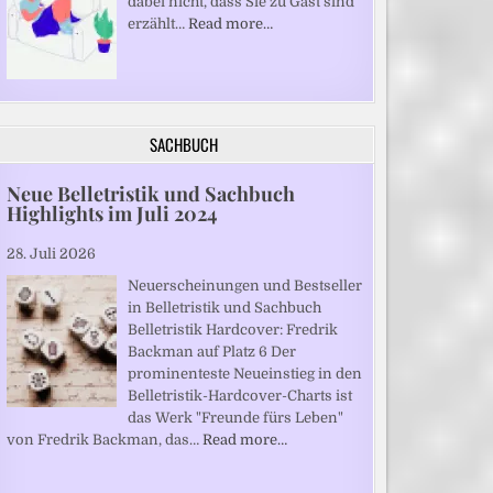
dabei nicht, dass Sie zu Gast sind“
erzählt…
Read more…
SACHBUCH
Neue Belletristik und Sachbuch
Highlights im Juli 2024
28. Juli 2026
Neuerscheinungen und Bestseller
in Belletristik und Sachbuch
Belletristik Hardcover: Fredrik
Backman auf Platz 6 Der
prominenteste Neueinstieg in den
Belletristik-Hardcover-Charts ist
das Werk "Freunde fürs Leben"
von Fredrik Backman, das…
Read more…