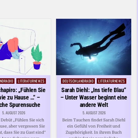
NDRADIO
LITERATURNEWZS
DEUTSCHLANDRADIO
LITERATURNEWZS
Posted
in
hapiro: „Fühlen Sie
Sarah Diehl: „Ins tiefe Blau“
wie zu Hause …“ –
– Unter Wasser beginnt eine
che Spurensuche
andere Welt
5. AUGUST 2026
5. AUGUST 2026
 Debüt „Fühlen Sie sich
Beim Tauchen findet Sarah Diehl
use, aber vergessen Sie
ein Gefühl von Freiheit und
t, dass Sie zu Gast sind“
Zugehörigkeit. In ihrem Buch