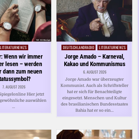
LITERATURNEWZS
DEUTSCHLANDRADIO
LITERATURNEWZS
Posted
Posted
in
in
r: Wenn wir immer
Jorge Amado – Karneval,
er lesen – werden
Kakao und Kommunismus
r dann zum neuen
6. AUGUST 2026
tatussymbol?
Jorge Amado war überzeugter
Kommunist. Auch als Schriftsteller
7. AUGUST 2026
hat er sich für Benachteiligte
piegelonline Hier jetzt
eingesetzt. Menschen und Kultur
rgewöhnliche auswählen
des brasilianischen Bundesstaates
…
Bahia hat er so ein…