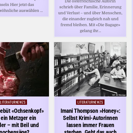
Die österreichische Autorin
seln Hier jetzt das
schrieb über Familie, Erinnerung
wöhnliche auswählen …
und Verlust – und über Menschen,
die einander zugleich nah und
fremd bleiben. Mit «Die Bagage»
gelang ihr…
LITERATURNEWZS
LITERATURNEWZS
Posted
Posted
in
in
ebüt «Ochsenkopf»
Imani Thompson »Honey«:
t ein Metzger ein
Selbst Krimi-Autorinnen
ler – mit Beil und
lassen immer Frauen
nochensäge?
sterben. Geht das auch