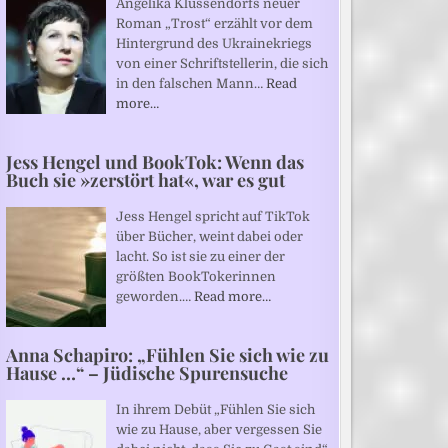
Angelika Klüssendorfs neuer
Roman „Trost“ erzählt vor dem
Hintergrund des Ukrainekriegs
von einer Schriftstellerin, die sich
in den falschen Mann…
Read
more…
Jess Hengel und BookTok: Wenn das
Buch sie »zerstört hat«, war es gut
Jess Hengel spricht auf TikTok
über Bücher, weint dabei oder
lacht. So ist sie zu einer der
größten BookTokerinnen
geworden.…
Read more…
Anna Schapiro: „Fühlen Sie sich wie zu
Hause …“ – Jüdische Spurensuche
In ihrem Debüt „Fühlen Sie sich
wie zu Hause, aber vergessen Sie