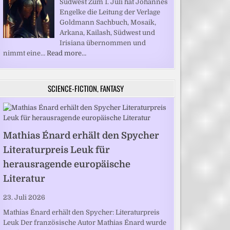
Südwest Zum 1. Juli hat Johannes
Engelke die Leitung der Verlage
Goldmann Sachbuch, Mosaik,
Arkana, Kailash, Südwest und
Irisiana übernommen und
nimmt eine…
Read more…
SCIENCE-FICTION, FANTASY
Mathias Énard erhält den Spycher
Literaturpreis Leuk für
herausragende europäische
Literatur
23. Juli 2026
Mathias Énard erhält den Spycher: Literaturpreis
Leuk Der französische Autor Mathias Énard wurde