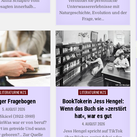
t Anna Schapiro vom
verbindet sie persönliche
sagten innerhalb…
Unterwassererlebnisse mit
Naturgeschichte, Evolution und der
Frage, wie…
LITERATURNEWZS
LITERATURNEWZS
Posted
Posted
in
in
ger Fragebogen
BookTokerin Jess Hengel:
Wenn das Buch sie »zerstört
5. AUGUST 2026
hat«, war es gut
Skácel (1922-1989)
inWas war er von beruf?
4. AUGUST 2026
t im getreide Und wann
Jess Hengel spricht auf TikTok
 geboren?… Zur Quelle