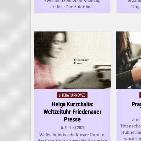
zwischenzeitlichen Rückzug
erzähl
erklärt: Der Autor hat…
Unge
LITERATURNEWZS
Posted
in
Helga Kurzchalia:
Pra
Weltzeituhr Friedenauer
Presse
Jan 
Totensche
5. AUGUST 2026
Hühnerhir
Weltzeituhr ist ein kurzer Roman,
wurde er