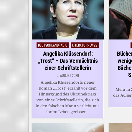
DEUTSCHLANDRADIO
LITERATURNEWZS
Posted
in
Angelika Klüssendorf:
Büche
„Trost“ – Das Vermächtnis
wenig
einer Schriftstellerin
Büche
S
7. AUGUST 2026
Angelika Klüssendorfs neuer
Roman „Trost“ erzählt vor dem
Mehr in S
Hintergrund des Ukrainekriegs
das Auße
von einer Schriftstellerin, die sich
in den falschen Mann verliebt, aus
ihrem Leben gerissen…