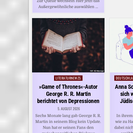
Zur Quelle wechseln Hier jetzt das
Außergewöhnliche auswählen …
LITERATURNEWZS
DEUTSCHLA
Posted
Posted
in
in
»Game of Thrones«-Autor
Anna Sc
George R. R. Martin
sich 
berichtet von Depressionen
Jüdis
5. AUGUST 2026
Sechs Monate lang gab George R. R.
In ihrem
Martin in seinem Blog kein Update.
wie zu Ha
Nun hat er seinen Fans den
dabei nich