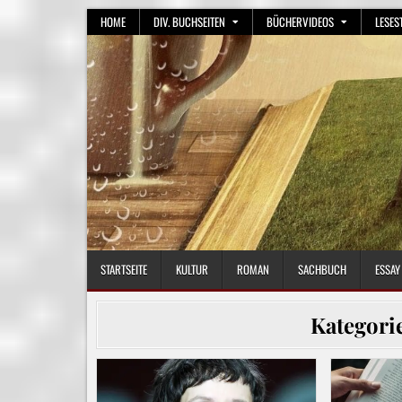
Skip
HOME
DIV. BUCHSEITEN
BÜCHERVIDEOS
LESES
to
content
STARTSEITE
KULTUR
ROMAN
SACHBUCH
ESSAY
Kategori