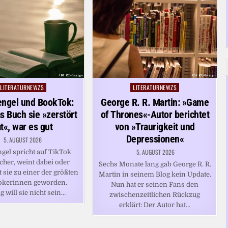
LITERATURNEWZS
LITERATURNEWZS
Posted
Posted
in
in
engel und BookTok:
George R. R. Martin: »Game
 Buch sie »zerstört
of Thrones«-Autor berichtet
t«, war es gut
von »Traurigkeit und
Depressionen«
5. AUGUST 2026
5. AUGUST 2026
gel spricht auf TikTok
cher, weint dabei oder
Sechs Monate lang gab George R. R.
st sie zu einer der größten
Martin in seinem Blog kein Update.
kerinnen geworden.
Nun hat er seinen Fans den
g will sie nicht sein…
zwischenzeitlichen Rückzug
erklärt: Der Autor hat…