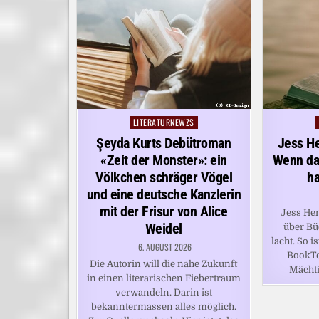
LITERATURNEWZS
Posted
in
Şeyda Kurts Debütroman
Jess H
«Zeit der Monster»: ein
Wenn das
Völkchen schräger Vögel
ha
und eine deutsche Kanzlerin
mit der Frisur von Alice
Jess Hen
Weidel
über Bü
lacht. So i
6. AUGUST 2026
BookTo
Die Autorin will die nahe Zukunft
Mächti
in einen literarischen Fiebertraum
verwandeln. Darin ist
bekanntermassen alles möglich.