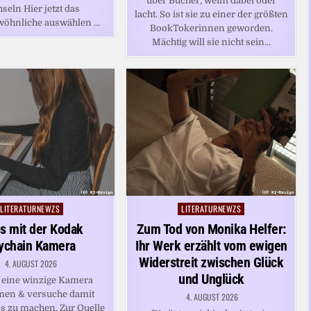
über Bücher, weint dabei oder
seln Hier jetzt das
lacht. So ist sie zu einer der größten
wöhnliche auswählen …
BookTokerinnen geworden.
Mächtig will sie nicht sein…
LITERATURNEWZS
LITERATURNEWZS
Posted
Posted
in
in
s mit der Kodak
Zum Tod von Monika Helfer:
ychain Kamera
Ihr Werk erzählt vom ewigen
Widerstreit zwischen Glück
4. AUGUST 2026
und Unglück
 eine winzige Kamera
en & versuche damit
4. AUGUST 2026
os zu machen. Zur Quelle