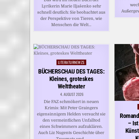
wech
Lyrikerin Marie Iljašenko sehr
Außerge
schnell deutlich: Sie beobachtet aus
der Perspektive von Tieren, wie
Menschen die Welt…
LITERATURNEWZS
Posted
in
BÜCHERSCHAU DES TAGES:
Kleines, groteskes
Welttheater
4. AUGUST 2026
Die FAZ schmökert in neuen
Krimis: Mit Peter Graingers
eigensinnigem Helden versucht sie
Romand
den vermeintlichen Unfalltod
– Is
eines Schwimmers aufzuklären.
Künst
Auch Liz Nugents Geschichte über
K
Traumata und…