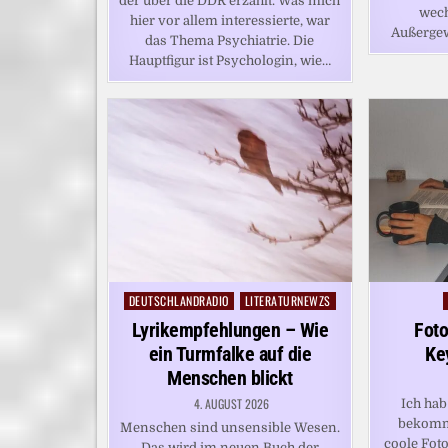
der über die DDR erzählt. Was mich
wech
hier vor allem interessierte, war
Außerge
das Thema Psychiatrie. Die
Hauptfigur ist Psychologin, wie…
DEUTSCHLANDRADIO
LITERATURNEWZS
Posted
in
Lyrikempfehlungen – Wie
Foto
ein Turmfalke auf die
Ke
Menschen blickt
4. AUGUST 2026
Ich hab
bekomm
Menschen sind unsensible Wesen.
coole Fot
Das wird im neuen Buch der