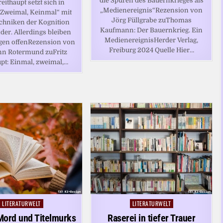
die Spuren des Bauernkrieges als
reithaupt setzt sich in
„Medienereignis“Rezension von
 Zweimal, Keinmal“ mit
Jörg Füllgrabe zuThomas
chniken der Kognition
Kaufmann: Der Bauernkrieg. Ein
der. Allerdings bleiben
MedienereignisHerder Verlag,
agen offenRezension von
Freiburg 2024 Quelle Hier…
n Rotermund zuFritz
upt: Einmal, zweimal,…
LITERATURWELT
LITERATURWELT
Posted
Posted
in
in
Mord und Titelmurks
Raserei in tiefer Trauer