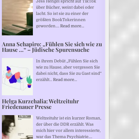
Jess Hengel spricht auf TikTok
über Bücher, weint dabei oder
lacht. So ist sie zu einer der
größten BookTokerinnen
geworden.…
Read more…
Anna Schapiro: „Fühlen Sie sich wie zu
Hause …“ – Jüdische Spurensuche
In ihrem Debüt „Fühlen Sie sich
wie zu Hause, aber vergessen Sie
dabei nicht, dass Sie zu Gast sind“
erzählt…
Read more…
Helga Kurzchalia: Weltzeituhr
Friedenauer Presse
Weltzeituhr ist ein kurzer Roman,
der über die DDR erzählt. Was
mich hier vor allem interessierte,
war das Thema Psychiatrie.…