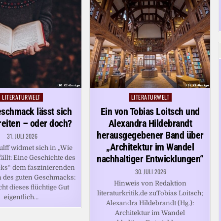
LITERATURWELT
LITERATURWELT
Posted
Posted
in
in
schmack lässt sich
Ein von Tobias Loitsch und
treiten – oder doch?
Alexandra Hildebrandt
herausgegebener Band über
31. JULI 2026
„Architektur im Wandel
ulff widmet sich in „Wie
nachhaltiger Entwicklungen“
fällt: Eine Geschichte des
s“ dem faszinierenden
30. JULI 2026
des guten Geschmacks:
Hinweis von Redaktion
t dieses flüchtige Gut
literaturkritik.de zuTobias Loitsch;
eigentlich…
Alexandra Hildebrandt (Hg.):
Architektur im Wandel