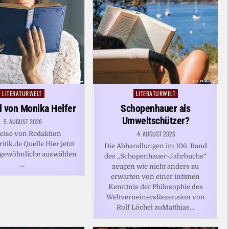
LITERATURWELT
LITERATURWELT
Posted
Posted
in
in
 von Monika Helfer
Schopenhauer als
Umweltschützer?
5. AUGUST 2026
4. AUGUST 2026
eise von Redaktion
ritik.de Quelle Hier jetzt
Die Abhandlungen im 106. Band
rgewöhnliche auswählen
des „Schopenhauer-Jahrbuchs“
…
zeugen wie nicht anders zu
erwarten von einer intimen
Kenntnis der Philosophie des
WeltverneinersRezension von
Rolf Löchel zuMatthias…