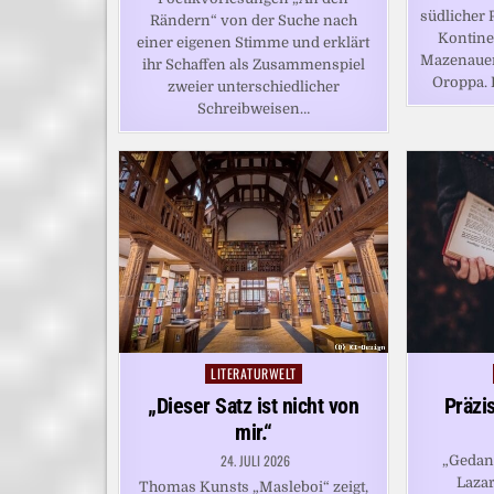
südlicher 
Rändern“ von der Suche nach
Kontine
einer eigenen Stimme und erklärt
Mazenauer
ihr Schaffen als Zusammenspiel
Oroppa.
zweier unterschiedlicher
Schreibweisen…
LITERATURWELT
Posted
in
„Dieser Satz ist nicht von
Präzis
mir.“
24. JULI 2026
„Gedan
Laza
Thomas Kunsts „Masleboi“ zeigt,