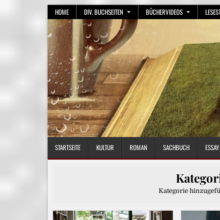
Skip
HOME
DIV. BUCHSEITEN
BÜCHERVIDEOS
LESES
to
content
STARTSEITE
KULTUR
ROMAN
SACHBUCH
ESSAY
Kategor
Kategorie hinzugef