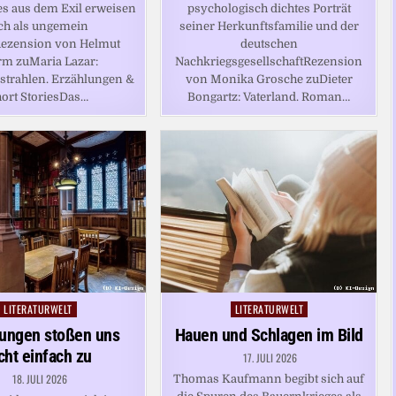
es aus dem Exil erweisen
psychologisch dichtes Porträt
ch als ungemein
seiner Herkunftsfamilie und der
Rezension von Helmut
deutschen
rm zuMaria Lazar:
NachkriegsgesellschaftRezension
trahlen. Erzählungen &
von Monika Grosche zuDieter
ort StoriesDas…
Bongartz: Vaterland. Roman…
LITERATURWELT
LITERATURWELT
Posted
Posted
in
in
rungen stoßen uns
Hauen und Schlagen im Bild
cht einfach zu
17. JULI 2026
18. JULI 2026
Thomas Kaufmann begibt sich auf