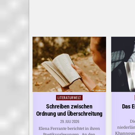
LITERATURWELT
Posted
in
Schreiben zwischen
Das E
Ordnung und Überschreitung
29. JULI 2026
Di
niederlän
Elena Ferrante berichtet in ihren
Khannouss
Poetikvorlesungen „An den