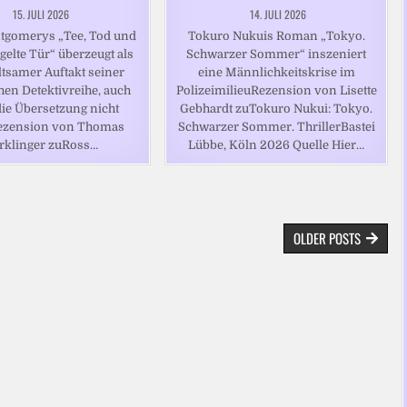
15. JULI 2026
14. JULI 2026
tgomerys „Tee, Tod und
Tokuro Nukuis Roman „Tokyo.
egelte Tür“ überzeugt als
Schwarzer Sommer“ inszeniert
ltsamer Auftakt seiner
eine Männlichkeitskrise im
hen Detektivreihe, auch
PolizeimilieuRezension von Lisette
ie Übersetzung nicht
Gebhardt zuTokuro Nukui: Tokyo.
ezension von Thomas
Schwarzer Sommer. ThrillerBastei
rklinger zuRoss…
Lübbe, Köln 2026 Quelle Hier…
OLDER POSTS