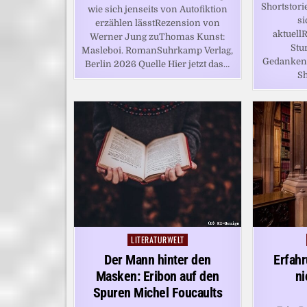
Shortstori
wie sich jenseits von Autofiktion
si
erzählen lässtRezension von
aktuell
Werner Jung zuThomas Kunst:
Stu
Masleboi. RomanSuhrkamp Verlag,
Gedankens
Berlin 2026 Quelle Hier jetzt das…
Sh
LITERATURWELT
Posted
in
Der Mann hinter den
Erfah
Masken: Eribon auf den
ni
Spuren Michel Foucaults