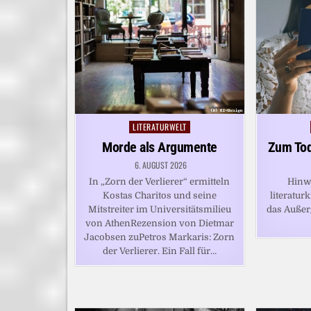
LITERATURWELT
Posted
in
Morde als Argumente
Zum Tod
6. AUGUST 2026
In „Zorn der Verlierer“ ermitteln
Hinw
Kostas Charitos und seine
literaturk
Mitstreiter im Universitätsmilieu
das Auße
von AthenRezension von Dietmar
Jacobsen zuPetros Markaris: Zorn
der Verlierer. Ein Fall für…