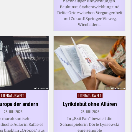
nachhaltiger Entwicklungen.
Baukunst, Stadtentwicklung und
Dritte Orte zwischen Vergangenheit
und ZukunftSpringer Vieweg,
Wiesbaden…
LITERATURWELT
LITERATURWELT
Posted
Posted
in
in
uropa der andern
Lyrikdebüt ohne Allüren
28. JULI 2026
25. JULI 2026
e marokkanisch-
In „Exit Pan“ beweist die
dische Autorin Safae el
Schauspielerin Dörte Lyssewski
i blickt in „Oroppa“ aus
eine sensible