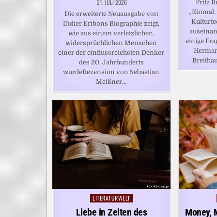
21. JULI 2026
Fritz B
„Einmal,
Die erweiterte Neuausgabe von
Kulturte
Didier Eribons Biographie zeigt,
auseinan
wie aus einem verletzlichen,
einige Fr
widersprüchlichen Menschen
Herman
einer der einflussreichsten Denker
Breitha
des 20. Jahrhunderts
wurdeRezension von Sebastian
Meißner…
LITERATURWELT
Posted
in
Liebe in Zeiten des
Money, 