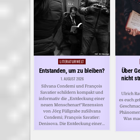
LITERATURWELT
Posted
in
Entstanden, um zu bleiben?
Über Ge
nicht s
1. AUGUST 2026
Silvana Condemi und François
Savatier schildern kompakt und
Ulrich Ra
informativ die „Entdeckung einer
es euch ge
neuen Menschenart“Rezension
Geschmack
von Jörg Füllgrabe zuSilvana
Phänomen 
Condemi; François Savatier:
Was mach
Denisova. Die Entdeckung einer…