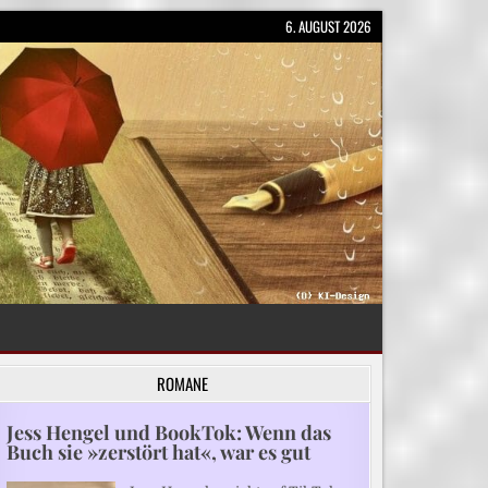
6. AUGUST 2026
ROMANE
Jess Hengel und BookTok: Wenn das
Buch sie »zerstört hat«, war es gut