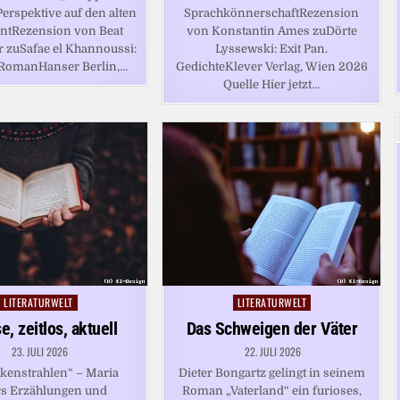
Perspektive auf den alten
SprachkönnerschaftRezension
ntRezension von Beat
von Konstantin Ames zuDörte
 zuSafae el Khannoussi:
Lyssewski: Exit Pan.
 RomanHanser Berlin,…
GedichteKlever Verlag, Wien 2026
Quelle Hier jetzt…
LITERATURWELT
LITERATURWELT
Posted
Posted
in
in
e, zeitlos, aktuell
Das Schweigen der Väter
23. JULI 2026
22. JULI 2026
kenstrahlen“ – Maria
Dieter Bongartz gelingt in seinem
rs Erzählungen und
Roman „Vaterland“ ein furioses,