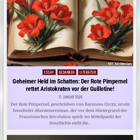
ESSAY
GEDANKEN
LITERATUR
Posted
in
Geheimer Held im Schatten: Der Rote Pimpernel
rettet Aristokraten vor der Guillotine!
11. JANUAR 2026
Der Rote Pimpernel, geschrieben von Baroness Orczy, ist ein
fesselnder Abenteuerroman, der vor dem Hintergrund der
Französischen Revolution spielt. Im Mittelpunkt der
Geschichte steht die…