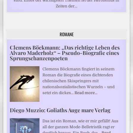
sind. Eines der wichtigsten Themen ist der Heroismus in
Zeiten der…
ROMANE
Clemens Böckmann: „Das richtige Leben des
Alvaro Maderholz“ – Pseudo-Biografie eines
Sprungschanzenpoeten
Clemens Böckmann fingiert in seinem
Roman die Biografie eines dichtenden
chilenischen Skispringers mit
nationalsozialistischen Wurzeln – und
setzt ein dickes…
Read more…
Diego Muzzio: Goliaths Auge mare Verlag
Das ist ein Roman, wie er mir gefällt! Aus
all der ganzen Mode-Belletristik ragt er
deutlich heraus. Ein Buch, das…
Read