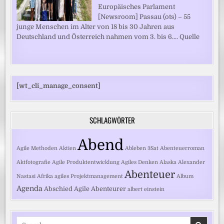
Europäisches Parlament
[Newsroom] Passau (ots) – 55
junge Menschen im Alter von 18 bis 30 Jahren aus
Deutschland und Österreich nahmen vom 3. bis 6.... Quelle
[wt_cli_manage_consent]
SCHLAGWÖRTER
Abend
Agile Methoden
Aktien
Ableben
3Sat
Abenteuerroman
Aktfotografie
Agile Produktentwicklung
Agiles Denken
Alaska
Alexander
Abenteuer
Nastasi
Afrika
agiles Projektmanagement
Album
Agenda
Abschied
Agile
Abenteurer
albert einstein
Search