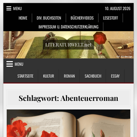
Skip
MENU
10. AUGUST 2026
to
HOME
DIV. BUCHSEITEN
BÜCHERVIDEOS
LESESTOFF
content
IMPRESSUM U. DATENSCHUTZERKLÄRUNG
LITERATURWELT.net
MENU
STARTSEITE
KULTUR
ROMAN
SACHBUCH
ESSAY
Schlagwort:
Abenteuerroman