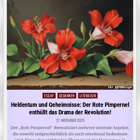
ESSAY
GEDANKEN
LITERATUR
Posted
in
Heldentum und Geheimnisse: Der Rote Pimpernel
enthüllt das Drama der Revolution!
27. NOVEMBER 2025
Der „Rote Pimpernel“ thematisiert mehrere zentrale Aspekte,
die sowohl zeitgeschichtlich als auch emotional bedeutsam