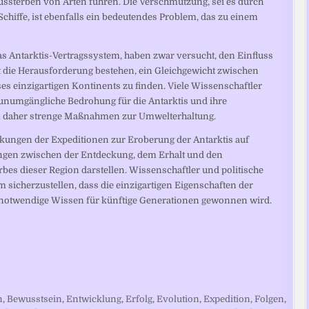
sterben von Arten führen. Die Verschmutzung, sei es durch
hiffe, ist ebenfalls ein bedeutendes Problem, das zu einem
 Antarktis-Vertragssystem, haben zwar versucht, den Einfluss
bt die Herausforderung bestehen, ein Gleichgewicht zwischen
s einzigartigen Kontinents zu finden. Viele Wissenschaftler
 unumgängliche Bedrohung für die Antarktis und ihre
rn daher strenge Maßnahmen zur Umwelterhaltung.
kungen der Expeditionen zur Eroberung der Antarktis auf
gen zwischen der Entdeckung, dem Erhalt und den
bes dieser Region darstellen. Wissenschaftler und politische
icherzustellen, dass die einzigartigen Eigenschaften der
s notwendige Wissen für künftige Generationen gewonnen wird.
n
,
Bewusstsein
,
Entwicklung
,
Erfolg
,
Evolution
,
Expedition
,
Folgen
,