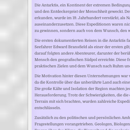
Die Antarktis, ein Kontinent der extremen Bedingun
und den Entdeckergeist der Menschheit geweckt. De
erkunden, wurde im 19. Jahrhundert verstärkt, als 
auseinanderzusetzen. Diese Expeditionen waren nic
zu gewinnen, sondern auch von dem Wunsch, den wi
Die ersten dokumentierten Reisen in die Antarktis fa
Seefahrer Edward Bransfield als einer der ersten gilt
darauf folgten andere Abenteurer, darunter der ber
Mensch den geografischen Südpol erreichte. Diese 
praktischen Zielen und dem Wunsch nach Ruhm und
Die Motivation hinter diesen Unternehmungen war vi
da die Kontrolle über das unberührte Land auch eine 
Die große Kälte und Isolation der Region machten j
Herausforderung. Trotz der Schwierigkeiten, die di
Terrain mit sich brachten, wurden zahlreiche Expe
entschlüsseln.
Zusätzlich zu den politischen und persönlichen Am
Fragestellungen vorangetrieben. Geologen, Biolog