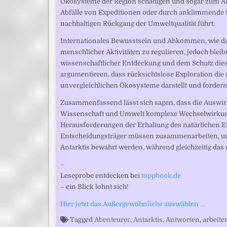
Ökosysteme der Region schädigen und sogar zum Aus
Abfälle von Expeditionen oder durch anklimmende Sc
nachhaltigen Rückgang der Umweltqualität führt.
Internationales Bewusstsein und Abkommen, wie das
menschlicher Aktivitäten zu regulieren, jedoch blei
wissenschaftlicher Entdeckung und dem Schutz diese
argumentieren, dass rücksichtslose Exploration die
unvergleichlichen Ökosysteme darstellt und forde
Zusammenfassend lässt sich sagen, dass die Auswir
Wissenschaft und Umwelt komplexe Wechselwirkun
Herausforderungen der Erhaltung des natürlichen Er
Entscheidungsträger müssen zusammenarbeiten, um s
Antarktis bewahrt werden, während gleichzeitig da
–
Leseprobe entdecken bei
toppbook.de
– ein Blick lohnt sich!
Hier jetzt das Außergewöhnliche auswählen …
Tagged
Abenteurer
,
Antarktis
,
Antworten
,
arbeite