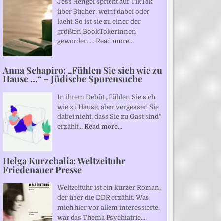
Jess Hengel spricht auf TikTok
über Bücher, weint dabei oder
lacht. So ist sie zu einer der
größten BookTokerinnen
geworden.…
Read more…
Anna Schapiro: „Fühlen Sie sich wie zu
Hause …“ – Jüdische Spurensuche
In ihrem Debüt „Fühlen Sie sich
wie zu Hause, aber vergessen Sie
dabei nicht, dass Sie zu Gast sind“
erzählt…
Read more…
Helga Kurzchalia: Weltzeituhr
Friedenauer Presse
Weltzeituhr ist ein kurzer Roman,
der über die DDR erzählt. Was
mich hier vor allem interessierte,
war das Thema Psychiatrie.…