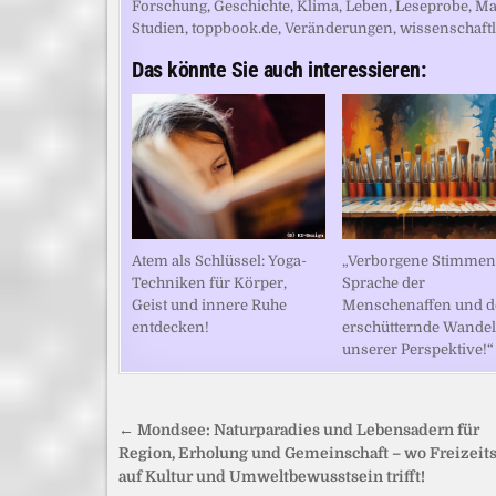
Forschung
,
Geschichte
,
Klima
,
Leben
,
Leseprobe
,
Ma
Studien
,
toppbook.de
,
Veränderungen
,
wissenschaftl
Das könnte Sie auch interessieren:
Atem als Schlüssel: Yoga-
„Verborgene Stimmen:
Techniken für Körper,
Sprache der
Geist und innere Ruhe
Menschenaffen und d
entdecken!
erschütternde Wandel
unserer Perspektive!“
Beitragsnavigation
← Mondsee: Naturparadies und Lebensadern für
Region, Erholung und Gemeinschaft – wo Freizeit
auf Kultur und Umweltbewusstsein trifft!