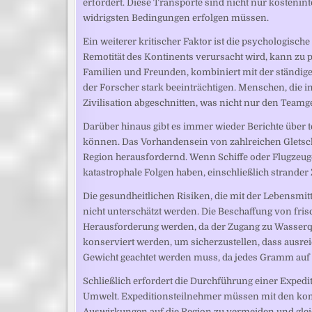
erfordert. Diese Transporte sind nicht nur kostenint
widrigsten Bedingungen erfolgen müssen.
Ein weiterer kritischer Faktor ist die psychologische
Remotität des Kontinents verursacht wird, kann zu
Familien und Freunden, kombiniert mit der ständigen
der Forscher stark beeinträchtigen. Menschen, die 
Zivilisation abgeschnitten, was nicht nur den Teamgei
Darüber hinaus gibt es immer wieder Berichte über t
können. Das Vorhandensein von zahlreichen Gletsche
Region herausfordernd. Wenn Schiffe oder Flugzeuge
katastrophale Folgen haben, einschließlich strander 
Die gesundheitlichen Risiken, die mit der Lebensmi
nicht unterschätzt werden. Die Beschaffung von fri
Herausforderung werden, da der Zugang zu Wasserque
konserviert werden, um sicherzustellen, dass ausre
Gewicht geachtet werden muss, da jedes Gramm auf e
Schließlich erfordert die Durchführung einer Expedi
Umwelt. Expeditionsteilnehmer müssen mit den kom
Auswirkungen auf die Region zu vermeiden und glei