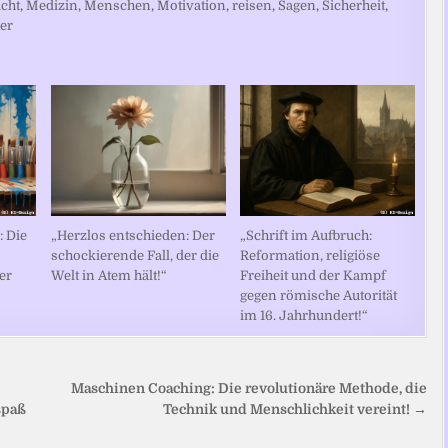
cht
,
Medizin
,
Menschen
,
Motivation
,
reisen
,
Sagen
,
Sicherheit
,
er
 Die
„Herzlos entschieden: Der
„Schrift im Aufbruch:
schockierende Fall, der die
Reformation, religiöse
er
Welt in Atem hält!“
Freiheit und der Kampf
gegen römische Autorität
im 16. Jahrhundert!“
Maschinen Coaching: Die revolutionäre Methode, die
spaß
Technik und Menschlichkeit vereint! →