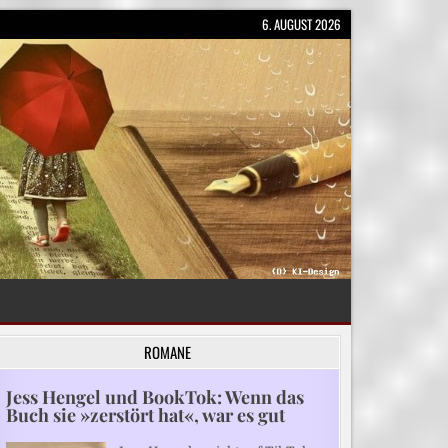
6. AUGUST 2026
ROMANE
Jess Hengel und BookTok: Wenn das
Buch sie »zerstört hat«, war es gut