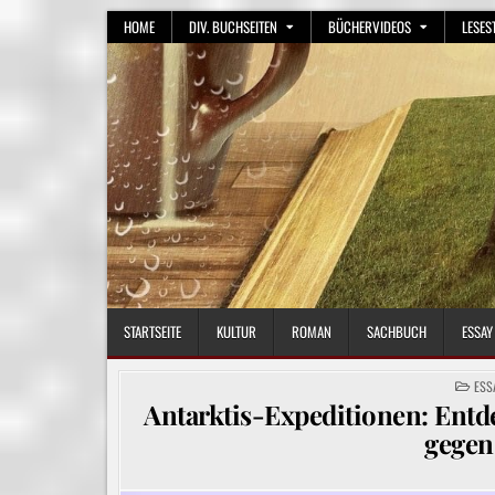
Skip
HOME
DIV. BUCHSEITEN
BÜCHERVIDEOS
LESES
to
content
STARTSEITE
KULTUR
ROMAN
SACHBUCH
ESSAY
POS
ESS
IN
Antarktis-Expeditionen: Entd
gegen