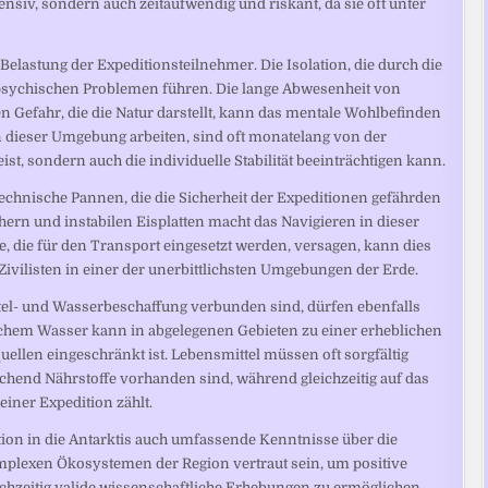
ensiv, sondern auch zeitaufwendig und riskant, da sie oft unter
 Belastung der Expeditionsteilnehmer. Die Isolation, die durch die
 psychischen Problemen führen. Die lange Abwesenheit von
 Gefahr, die die Natur darstellt, kann das mentale Wohlbefinden
in dieser Umgebung arbeiten, sind oft monatelang von der
st, sondern auch die individuelle Stabilität beeinträchtigen kann.
echnische Pannen, die die Sicherheit der Expeditionen gefährden
rn und instabilen Eisplatten macht das Navigieren in dieser
, die für den Transport eingesetzt werden, versagen, kann dies
Zivilisten in einer der unerbittlichsten Umgebungen der Erde.
ttel- und Wasserbeschaffung verbunden sind, dürfen ebenfalls
schem Wasser kann in abgelegenen Gebieten zu einer erheblichen
llen eingeschränkt ist. Lebensmittel müssen oft sorgfältig
ichend Nährstoffe vorhanden sind, während gleichzeitig auf das
iner Expedition zählt.
tion in die Antarktis auch umfassende Kenntnisse über die
plexen Ökosystemen der Region vertraut sein, um positive
chzeitig valide wissenschaftliche Erhebungen zu ermöglichen.