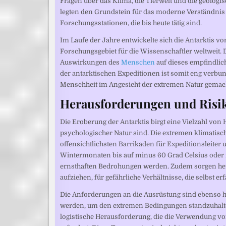
Fragen über das Klima, die Tierwelt und die geolog
legten den Grundstein für das moderne Verständnis 
Forschungsstationen, die bis heute tätig sind.
Im Laufe der Jahre entwickelte sich die Antarktis v
Forschungsgebiet für die Wissenschaftler weltweit. D
Auswirkungen des
Menschen
auf dieses empfindlic
der antarktischen Expeditionen ist somit eng verb
Menschheit im Angesicht der extremen Natur gemach
Herausforderungen und Risi
Die Eroberung der Antarktis birgt eine Vielzahl von
psychologischer Natur sind. Die extremen klimatisc
offensichtlichsten Barrikaden für Expeditionsleite
Wintermonaten bis auf minus 60 Grad Celsius oder 
ernsthaften Bedrohungen werden. Zudem sorgen heft
aufziehen, für gefährliche Verhältnisse, die selbst 
Die Anforderungen an die Ausrüstung sind ebenso h
werden, um den extremen Bedingungen standzuhalte
logistische Herausforderung, die die Verwendung v