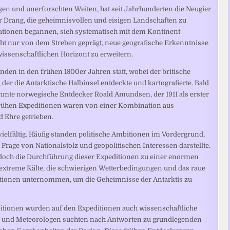
gen und unerforschten Weiten, hat seit Jahrhunderten die Neugier
r Drang, die geheimnisvollen und eisigen Landschaften zu
Nationen begannen, sich systematisch mit dem Kontinent
ht nur von dem Streben geprägt, neue geografische Erkenntnisse
ssenschaftlichen Horizont zu erweitern.
nden in den frühen 1800er Jahren statt, wobei der britische
, der die Antarktische Halbinsel entdeckte und kartografierte. Bald
ühmte norwegische Entdecker Roald Amundsen, der 1911 als erster
frühen Expeditionen waren von einer Kombination aus
 Ehre getrieben.
elfältig. Häufig standen politische Ambitionen im Vordergrund,
Frage von Nationalstolz und geopolitischen Interessen darstellte.
edoch die Durchführung dieser Expeditionen zu einer enormen
e extreme Kälte, die schwierigen Wetterbedingungen und das raue
ditionen unternommen, um die Geheimnisse der Antarktis zu
bitionen wurden auf den Expeditionen auch wissenschaftliche
en und Meteorologen suchten nach Antworten zu grundlegenden