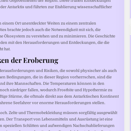
ischen Gegebenheiten der Region. Diese frühen Entdeckungen
der Antarktis und führten zur Etablierung wissenschaftlicher
on einem Ort unentdeckter Weiten zu einem zentralen
ies brachte jedoch auch die Notwendigkeit mit sich, die
he Ökosystem zu verstehen und zu minimieren. Die Geschichte
unden mit den Herausforderungen und Entdeckungen, die die
t hat.
ken der Eroberung
 Herausforderungen und Risiken, die sowohl physischer als auch
hen Bedingungen, die in dieser Region vorherrschen, sind die
r und ihre Mannschaften. Die Temperaturen können in den
noch niedriger fallen, wodurch Frostbite und Hypothermie zu
ige Stürme, die oftmals direkt aus dem Antarktischen Kontinent
erfahrene Seefahrer vor enorme Herausforderungen stellen.
och. Zelte und Thermobekleidung müssen sorgfältig ausgewählt
n. Der Transport von Lebensmitteln und Ausrüstung ist eine
on speziellen Schlitten und aufwendigen Nachschublieferungen