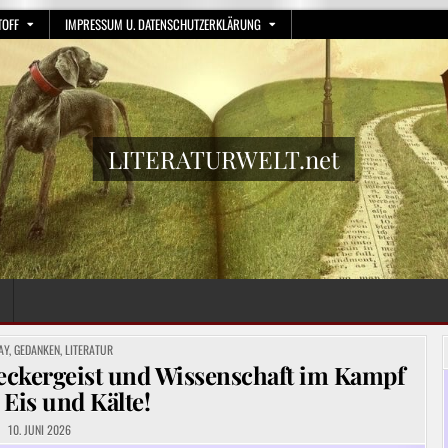
TOFF
IMPRESSUM U. DATENSCHUTZERKLÄRUNG
LITERATURWELT.net
TED
AY
,
GEDANKEN
,
LITERATUR
eckergeist und Wissenschaft im Kampf
 Eis und Kälte!
10. JUNI 2026