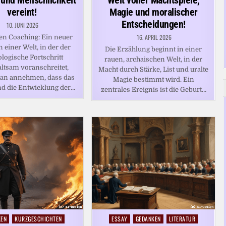
 und Menschlichkeit
Welt voller Machtspiele,
vereint!
Magie und moralischer
Entscheidungen!
10. JUNI 2026
16. APRIL 2026
n Coaching: Ein neuer
n einer Welt, in der der
Die Erzählung beginnt in einer
logische Fortschritt
rauen, archaischen Welt, in der
ltsam voranschreitet,
Macht durch Stärke, List und uralte
an annehmen, dass das
Magie bestimmt wird. Ein
d die Entwicklung der…
zentrales Ereignis ist die Geburt…
KEN
KURZGESCHICHTEN
ESSAY
GEDANKEN
LITERATUR
Posted