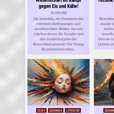
Wissenschaft im Kampf
Technik
gegen Eis und Kälte!
10. JUNI 2026
Die Antarktis, ein Kontinent der
Maschine
extremen Bedingungen und
Ansatz I
unerforschten Weiten, hat seit
techno
Jahrhunderten die Neugier und
unaufha
den Entdeckergeist der
könnte m
Menschheit geweckt. Der Drang,
Lernen un
die geheimnisvollen…
ESSAY
GEDANKEN
LITERATUR
GEDAN
Posted
Posted