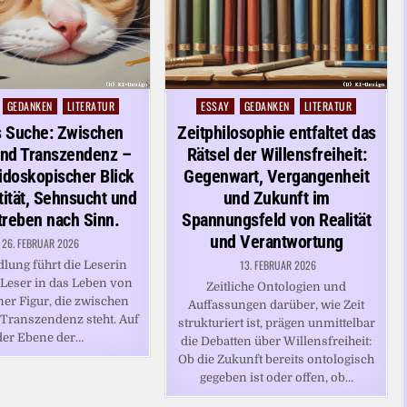
GEDANKEN
LITERATUR
ESSAY
GEDANKEN
LITERATUR
Posted
in
s Suche: Zwischen
Zeitphilosophie entfaltet das
und Transzendenz –
Rätsel der Willensfreiheit:
eidoskopischer Blick
Gegenwart, Vergangenheit
tität, Sehnsucht und
und Zukunft im
treben nach Sinn.
Spannungsfeld von Realität
und Verantwortung
26. FEBRUAR 2026
13. FEBRUAR 2026
lung führt die Leserin
 Leser in das Leben von
Zeitliche Ontologien und
iner Figur, die zwischen
Auffassungen darüber, wie Zeit
 Transzendenz steht. Auf
strukturiert ist, prägen unmittelbar
der Ebene der…
die Debatten über Willensfreiheit:
Ob die Zukunft bereits ontologisch
gegeben ist oder offen, ob…