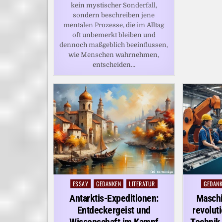
kein mystischer Sonderfall,
sondern beschreiben jene
mentalen Prozesse, die im Alltag
oft unbemerkt bleiben und
dennoch maßgeblich beeinflussen,
wie Menschen wahrnehmen,
entscheiden…
ESSAY
GEDANKEN
LITERATUR
GEDAN
Posted
Posted
in
in
Antarktis-Expeditionen:
Maschi
Entdeckergeist und
revolut