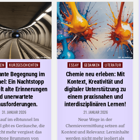
KEN
KURZGESCHICHTEN
ESSAY
GEDANKEN
LITERATUR
Posted
in
ante Begegnung im
Chemie neu erleben: Mit
nel: Ein Nachtstopp
Kontext, Kreativität und
lt alte Erinnerungen
digitaler Unterstützung zu
d unerwartete
einem praxisnahen und
ausforderungen.
interdisziplinären Lernen!
31. JANUAR 2026
21. JANUAR 2026
lauf im elbtunnel Im
Neue Wege in der
 gibt es Geräusche, die
Chemievermittlung setzen auf
ht mehr vergisst: das
Kontext und Relevanz: Lerninhalte
tone Brummen von
werden nicht mehr isoliert als