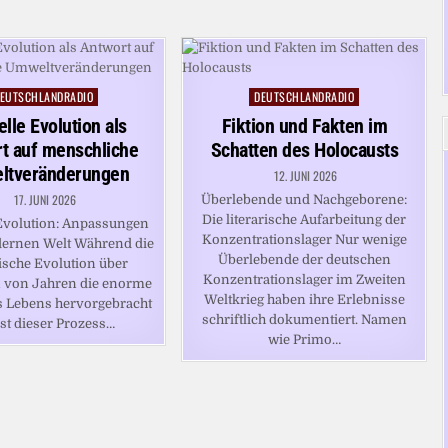
EUTSCHLANDRADIO
DEUTSCHLANDRADIO
osted
Posted
n
in
lle Evolution als
Fiktion und Fakten im
t auf menschliche
Schatten des Holocausts
ltveränderungen
12. JUNI 2026
17. JUNI 2026
Überlebende und Nachgeborene:
Die literarische Aufarbeitung der
Evolution: Anpassungen
Konzentrationslager Nur wenige
dernen Welt Während die
Überlebende der deutschen
ische Evolution über
Konzentrationslager im Zweiten
n von Jahren die enorme
Weltkrieg haben ihre Erlebnisse
es Lebens hervorgebracht
schriftlich dokumentiert. Namen
 ist dieser Prozess…
wie Primo…