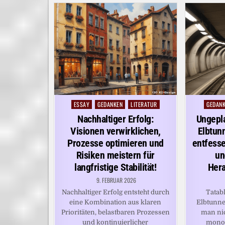
ESSAY
GEDANKEN
LITERATUR
GEDAN
Posted
Posted
in
in
Nachhaltiger Erfolg:
Ungepl
Visionen verwirklichen,
Elbtun
Prozesse optimieren und
entfesse
Risiken meistern für
un
langfristige Stabilität!
Her
9. FEBRUAR 2026
Nachhaltiger Erfolg entsteht durch
Tatab
eine Kombination aus klaren
Elbtunnel
Prioritäten, belastbaren Prozessen
man nic
und kontinuierlicher
mono