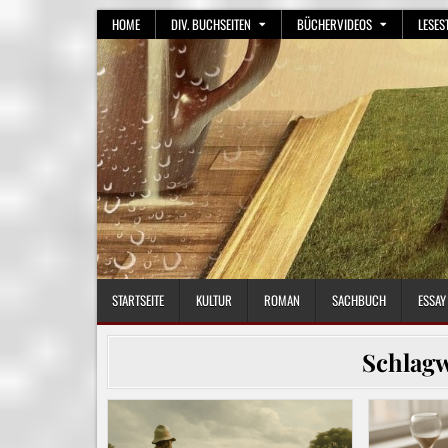
Skip
HOME
DIV. BUCHSEITEN
BÜCHERVIDEOS
LESES
to
content
STARTSEITE
KULTUR
ROMAN
SACHBUCH
ESSAY
Schlag