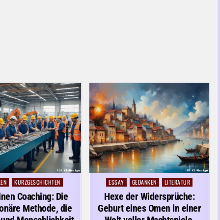
KEN
KURZGESCHICHTEN
ESSAY
GEDANKEN
LITERATUR
Posted
in
nen Coaching: Die
Hexe der Widersprüche:
ionäre Methode, die
Geburt eines Omen in einer