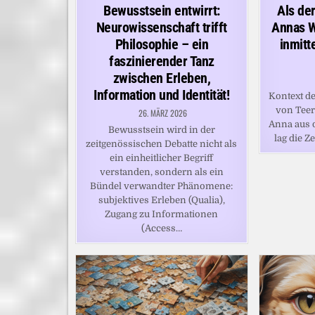
in
in
Bewusstsein entwirrt:
Als de
Neurowissenschaft trifft
Annas W
Philosophie – ein
inmitt
faszinierender Tanz
zwischen Erleben,
Information und Identität!
Kontext de
von Teer
26. MÄRZ 2026
Anna aus 
Bewusstsein wird in der
lag die Z
zeitgenössischen Debatte nicht als
ein einheitlicher Begriff
verstanden, sondern als ein
Bündel verwandter Phänomene:
subjektives Erleben (Qualia),
Zugang zu Informationen
(Access…