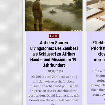
ESSAY
Posted
in
Auf den Spuren
Effekt
Livingstones: Der Zambesi
Priorit
als Schlüssel zu Afrikas
clev
Handel und Mission im 19.
maxim
Jahrhundert
7. AUGUST 2026
Eine wi
beginn
Die Reise zum Zambesi war eng
Aufga
mit den wissenschaftlichen,
Dringlich
missionarischen und politischen
nach ihre
Interessen des 19. Jahrhunderts
zum gew
verbunden. David Livingstone galt
bereits vor diesem Unternehmen
als…