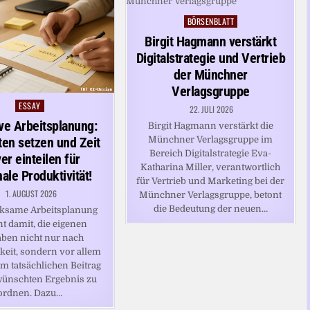
BÖRSENBLATT
Posted
in
Birgit Hagmann verstärkt
Digitalstrategie und Vertrieb
der Münchner
Verlagsgruppe
ESSAY
Posted
22. JULI 2026
in
ive Arbeitsplanung:
Birgit Hagmann verstärkt die
Münchner Verlagsgruppe im
äten setzen und Zeit
Bereich Digitalstrategie Eva-
er einteilen für
Katharina Miller, verantwortlich
ale Produktivität!
für Vertrieb und Marketing bei der
1. AUGUST 2026
Münchner Verlagsgruppe, betont
die Bedeutung der neuen…
rksame Arbeitsplanung
t damit, die eigenen
ben nicht nur nach
keit, sondern vor allem
m tatsächlichen Beitrag
ünschten Ergebnis zu
ordnen. Dazu…