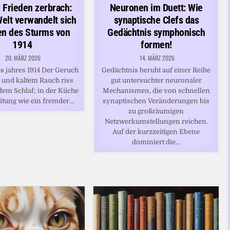
in
r Frieden zerbrach:
Neuronen im Duett: Wie
elt verwandelt sich
synaptische Clefs das
en des Sturms von
Gedächtnis symphonisch
1914
formen!
20. MÄRZ 2026
14. MÄRZ 2026
s jahres 1914 Der Geruch
Gedächtnis beruht auf einer Reihe
 und kaltem Rauch riss
gut untersuchter neuronaler
dem Schlaf; in der Küche
Mechanismen, die von schnellen
eitung wie ein fremder…
synaptischen Veränderungen bis
zu großräumigen
Netzwerkumstellungen reichen.
Auf der kurzzeitigen Ebene
dominiert die…