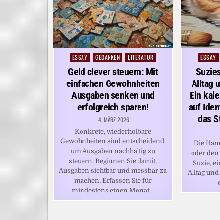
ESSAY
GEDANKEN
LITERATUR
ESSAY
Posted
Posted
in
in
Geld clever steuern: Mit
Suzie
einfachen Gewohnheiten
Alltag 
Ausgaben senken und
Ein kal
erfolgreich sparen!
auf Iden
das S
4. MÄRZ 2026
Konkrete, wiederholbare
Gewohnheiten sind entscheidend,
Die Hand
um Ausgaben nachhaltig zu
oder den
steuern. Beginnen Sie damit,
Suzie, e
Ausgaben sichtbar und messbar zu
Alltag und
machen: Erfassen Sie für
mindestens einen Monat…