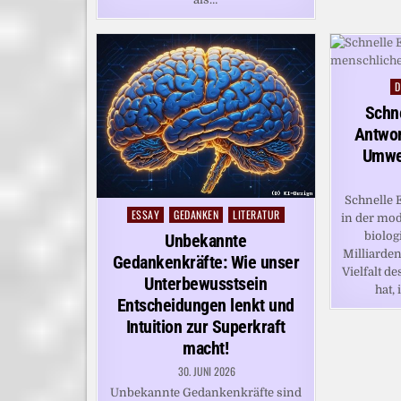
D
P
i
Schne
Antwor
Umwe
Schnelle 
ESSAY
GEDANKEN
LITERATUR
Posted
in der mo
in
biolog
Unbekannte
Milliarde
Gedankenkräfte: Wie unser
Vielfalt d
Unterbewusstsein
hat,
Entscheidungen lenkt und
Intuition zur Superkraft
macht!
30. JUNI 2026
Unbekannte Gedankenkräfte sind