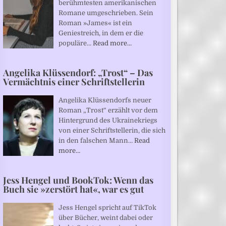
berühmtesten amerikanischen
Romane umgeschrieben. Sein
Roman »James« ist ein
Geniestreich, in dem er die
populäre…
Read more…
Angelika Klüssendorf: „Trost“ – Das
Vermächtnis einer Schriftstellerin
Angelika Klüssendorfs neuer
Roman „Trost“ erzählt vor dem
Hintergrund des Ukrainekriegs
von einer Schriftstellerin, die sich
in den falschen Mann…
Read
more…
Jess Hengel und BookTok: Wenn das
Buch sie »zerstört hat«, war es gut
Jess Hengel spricht auf TikTok
über Bücher, weint dabei oder