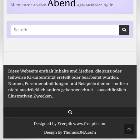
Abend
Abenteurer
Agile
Ableben
Agile Methoden
Search
for:
Diese Webseite enthält Inhalte und Medien, die ganz oder
teilweise KI-unterstützt erstellt oder bearbeitet wurden.
Namen, Personenabbildungen und Beispiele dienen – sofern
nicht ausdrücklich anders gekennzeichnet – ausschließlich
illustrativen Zwecken.
Designed by Freepik www.freepik.com
SCRO
TO
Design by ThemesDNA.com
TOP