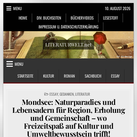
Skip
MENU
10. AUGUST 2026
to
HOME
DIV. BUCHSEITEN
BÜCHERVIDEOS
LESESTOFF
content
IMPRESSUM U. DATENSCHUTZERKLÄRUNG
LITERATURWELT.net
MENU
STARTSEITE
KULTUR
ROMAN
SACHBUCH
ESSAY
POSTED
ESSAY
,
GEDANKEN
,
LITERATUR
IN
Mondsee: Naturparadies und
Lebensadern für Region, Erholung
und Gemeinschaft – wo
Freizeitspaß auf Kultur und
Umweltbewusstsein trifft!