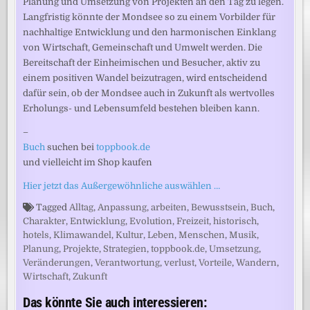
Planung und Umsetzung von Projekten an den Tag zu legen.
Langfristig könnte der Mondsee so zu einem Vorbilder für
nachhaltige Entwicklung und den harmonischen Einklang
von Wirtschaft, Gemeinschaft und Umwelt werden. Die
Bereitschaft der Einheimischen und Besucher, aktiv zu
einem positiven Wandel beizutragen, wird entscheidend
dafür sein, ob der Mondsee auch in Zukunft als wertvolles
Erholungs- und Lebensumfeld bestehen bleiben kann.
–
Buch
suchen bei
toppbook.de
und vielleicht im Shop kaufen
Hier jetzt das Außergewöhnliche auswählen …
Tagged
Alltag
,
Anpassung
,
arbeiten
,
Bewusstsein
,
Buch
,
Charakter
,
Entwicklung
,
Evolution
,
Freizeit
,
historisch
,
hotels
,
Klimawandel
,
Kultur
,
Leben
,
Menschen
,
Musik
,
Planung
,
Projekte
,
Strategien
,
toppbook.de
,
Umsetzung
,
Veränderungen
,
Verantwortung
,
verlust
,
Vorteile
,
Wandern
,
Wirtschaft
,
Zukunft
Das könnte Sie auch interessieren: