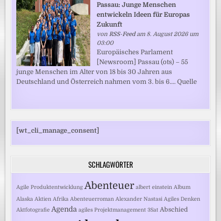
Passau: Junge Menschen
entwickeln Ideen für Europas
Zukunft
von
RSS-Feed
am 8. August 2026 um
03:00
Europäisches Parlament
[Newsroom] Passau (ots) – 55
junge Menschen im Alter von 18 bis 30 Jahren aus
Deutschland und Österreich nahmen vom 3. bis 6.... Quelle
[wt_cli_manage_consent]
SCHLAGWÖRTER
Abenteuer
Agile Produktentwicklung
albert einstein
Album
Alaska
Aktien
Afrika
Abenteuerroman
Alexander Nastasi
Agiles Denken
Agenda
Abschied
Aktfotografie
agiles Projektmanagement
3Sat