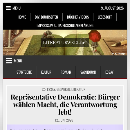
Skip
MENU
9. AUGUST 2026
to
HOME
DIV. BUCHSEITEN
BÜCHERVIDEOS
LESESTOFF
content
IMPRESSUM U. DATENSCHUTZERKLÄRUNG
LITERATURWELT.net
MENU
STARTSEITE
KULTUR
ROMAN
SACHBUCH
ESSAY
POSTED
ESSAY
,
GEDANKEN
,
LITERATUR
IN
Repräsentative Demokratie: Bürger
wählen Macht, die Verantwortung
lebt!
12. JUNI 2026