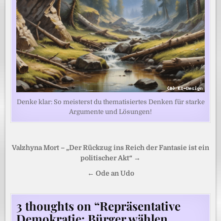
Denke klar: So meisterst du thematisiertes Denken für starke
Argumente und Lösungen!
Beitragsnavigation
Valzhyna Mort – „Der Rückzug ins Reich der Fantasie ist ein
politischer Akt“ →
← Ode an Udo
3 thoughts on “
Repräsentative
Demokratie: Bürger wählen