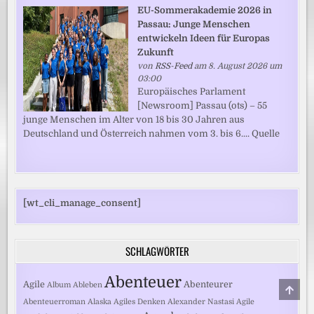
EU-Sommerakademie 2026 in
Passau: Junge Menschen
entwickeln Ideen für Europas
Zukunft
von
RSS-Feed
am 8. August 2026 um
03:00
Europäisches Parlament
[Newsroom] Passau (ots) – 55
junge Menschen im Alter von 18 bis 30 Jahren aus
Deutschland und Österreich nahmen vom 3. bis 6.... Quelle
[wt_cli_manage_consent]
SCHLAGWÖRTER
Abenteuer
Agile
Abenteurer
Album
Ableben
SCRO
TO
Abenteuerroman
Alaska
Agiles Denken
Alexander Nastasi
Agile
TOP