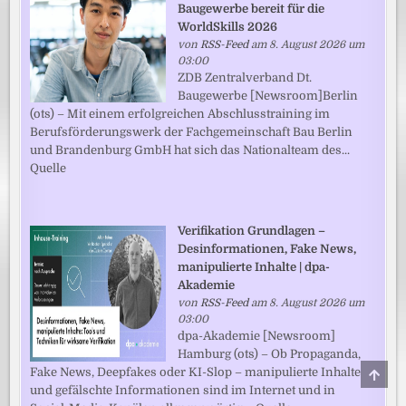
Baugewerbe bereit für die
WorldSkills 2026
von
RSS-Feed
am 8. August 2026 um
03:00
ZDB Zentralverband Dt.
Baugewerbe [Newsroom]Berlin
(ots) – Mit einem erfolgreichen Abschlusstraining im
Berufsförderungswerk der Fachgemeinschaft Bau Berlin
und Brandenburg GmbH hat sich das Nationalteam des...
Quelle
Verifikation Grundlagen –
Desinformationen, Fake News,
manipulierte Inhalte | dpa-
Akademie
von
RSS-Feed
am 8. August 2026 um
03:00
dpa-Akademie [Newsroom]
Hamburg (ots) – Ob Propaganda,
SCRO
Fake News, Deepfakes oder KI-Slop – manipulierte Inhalte
TO
und gefälschte Informationen sind im Internet und in
TOP