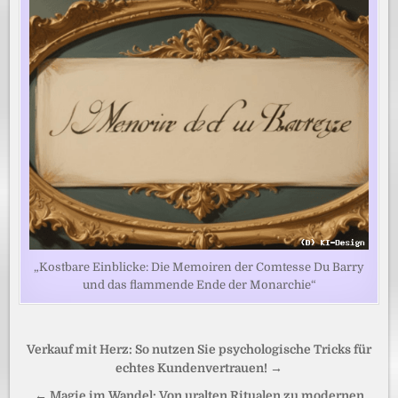
„Kostbare Einblicke: Die Memoiren der Comtesse Du Barry
und das flammende Ende der Monarchie“
Beitragsnavigation
Verkauf mit Herz: So nutzen Sie psychologische Tricks für
echtes Kundenvertrauen! →
← Magie im Wandel: Von uralten Ritualen zu modernen