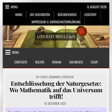
Skip
MENU
8. AUGUST 2026
to
HOME
DIV. BUCHSEITEN
BÜCHERVIDEOS
LESESTOFF
content
IMPRESSUM U. DATENSCHUTZERKLÄRUNG
LITERATURWELT.net
MENU
STARTSEITE
KULTUR
ROMAN
SACHBUCH
ESSAY
POSTED
ESSAY
,
GEDANKEN
,
LITERATUR
IN
Entschlüsselung der Naturgesetze:
Wo Mathematik auf das Universum
trifft!
16. DEZEMBER 2025