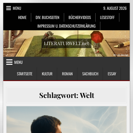
Skip
MENU
9. AUGUST 2026
to
HOME
DIV. BUCHSEITEN
BÜCHERVIDEOS
LESESTOFF
content
IMPRESSUM U. DATENSCHUTZERKLÄRUNG
LITERATURWELT.net
MENU
STARTSEITE
KULTUR
ROMAN
SACHBUCH
ESSAY
Schlagwort:
Welt