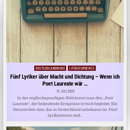
DEUTSCHLANDRADIO
LITERATURNEWZS
Posted
in
Fünf Lyriker über Macht und Dichtung – Wenn ich
Poet Laureate wär …
31. JULI 2026
In der englischsprachigen Welt kennt man den „Poet
Laureate“, der bedeutende Ereignisse lyrisch begleitet. Ein
literarisches Amt, das in Deutschland unbekannt ist. Fünf
Lyrikerinnen und…