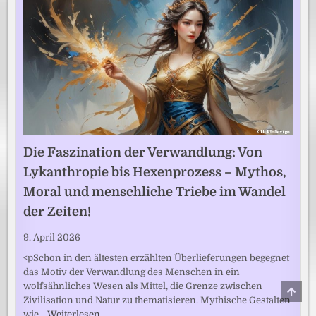
Die Faszination der Verwandlung: Von
Lykanthropie bis Hexenprozess – Mythos,
Moral und menschliche Triebe im Wandel
der Zeiten!
9. April 2026
<pSchon in den ältesten erzählten Überlieferungen begegnet
das Motiv der Verwandlung des Menschen in ein
wolfsähnliches Wesen als Mittel, die Grenze zwischen
SCRO
TO
Zivilisation und Natur zu thematisieren. Mythische Gestalten
TOP
wie…
Weiterlesen …