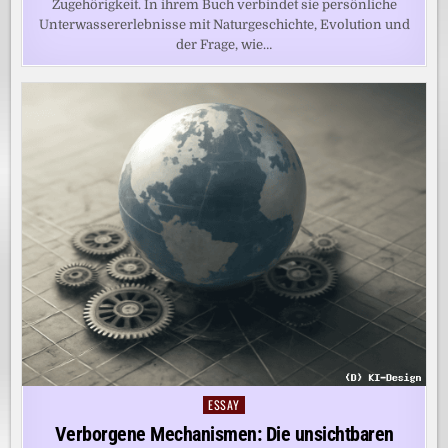
Zugehörigkeit. In ihrem Buch verbindet sie persönliche
Unterwassererlebnisse mit Naturgeschichte, Evolution und
der Frage, wie…
ESSAY
Posted
in
Verborgene Mechanismen: Die unsichtbaren