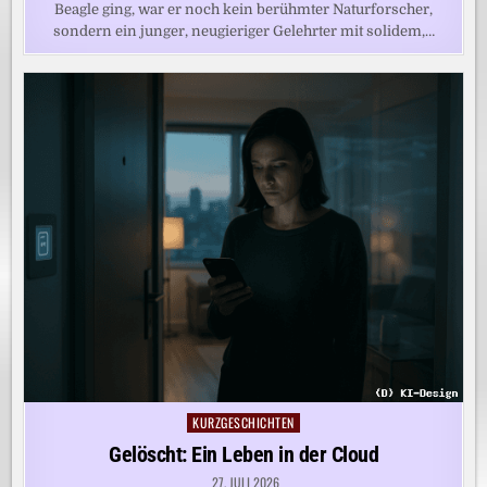
Beagle ging, war er noch kein berühmter Naturforscher,
sondern ein junger, neugieriger Gelehrter mit solidem,…
KURZGESCHICHTEN
Posted
in
Gelöscht: Ein Leben in der Cloud
27. JULI 2026