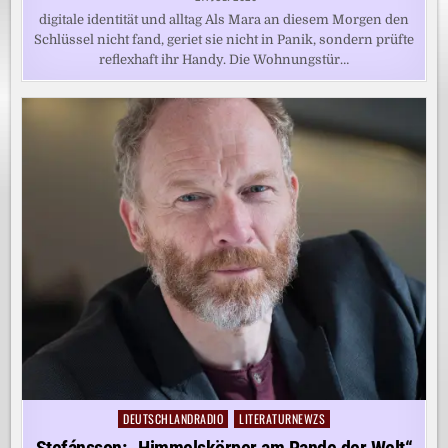
digitale identität und alltag Als Mara an diesem Morgen den
Schlüssel nicht fand, geriet sie nicht in Panik, sondern prüfte
reflexhaft ihr Handy. Die Wohnungstür…
DEUTSCHLANDRADIO
LITERATURNEWZS
Posted
in