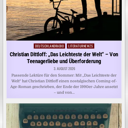
DEUTSCHLANDRADIO
LITERATURNEWZS
Posted
in
Christian Dittloff: „Das Leichteste der Welt“ – Von
Teenagerliebe und Überforderung
3. AUGUST 2026
Passende Lektüre für den Sommer: Mit „Das Leichteste der
Welt“ hat Christian Dittloff einen nostalgischen Coming-of-
Age-Roman geschrieben, der Ende der 1990er-Jahre ansetzt
– und von…