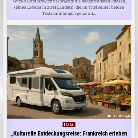
Witold Gombrowicz verbrachte die bedeutendsten Phasen
seines Lebens in zwei Ländern, die im Titel seiner beiden
Textsammlungen genannt…
ESSAY
Posted
in
„Kulturelle Entdeckungsreise: Frankreich erleben