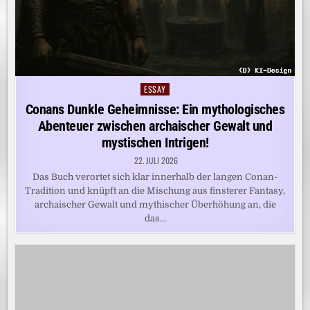
ESSAY
Posted
in
Conans Dunkle Geheimnisse: Ein mythologisches
Abenteuer zwischen archaischer Gewalt und
mystischen Intrigen!
22. JULI 2026
Das Buch verortet sich klar innerhalb der langen Conan-
Tradition und knüpft an die Mischung aus finsterer Fantasy,
archaischer Gewalt und mythischer Überhöhung an, die
das…