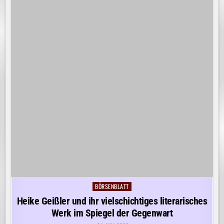
BÖRSENBLATT
Posted
in
Heike Geißler und ihr vielschichtiges literarisches
Werk im Spiegel der Gegenwart