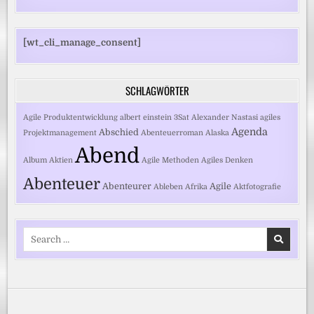
[wt_cli_manage_consent]
SCHLAGWÖRTER
Agile Produktentwicklung
albert einstein
3Sat
Alexander Nastasi
agiles
Agenda
Abschied
Projektmanagement
Abenteuerroman
Alaska
Abend
Album
Aktien
Agile Methoden
Agiles Denken
Abenteuer
Abenteurer
Agile
Ableben
Afrika
Aktfotografie
Search
for: