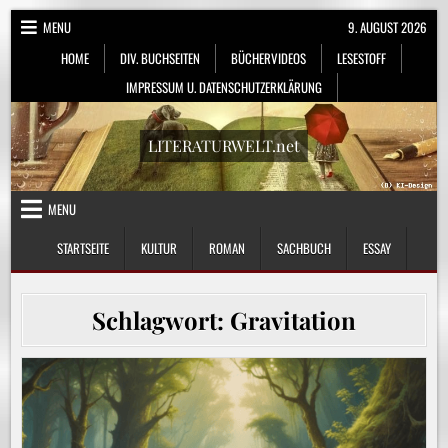
Skip
MENU
9. AUGUST 2026
to
HOME
DIV. BUCHSEITEN
BÜCHERVIDEOS
LESESTOFF
content
IMPRESSUM U. DATENSCHUTZERKLÄRUNG
LITERATURWELT.net
MENU
STARTSEITE
KULTUR
ROMAN
SACHBUCH
ESSAY
Schlagwort:
Gravitation