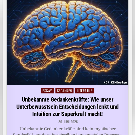
ESSAY
GEDANKEN
LITERATUR
Posted
in
Unbekannte Gedankenkräfte: Wie unser
Unterbewusstsein Entscheidungen lenkt und
Intuition zur Superkraft macht!
30. JUNI 2026
Unbekannte Gedankenkräfte sind kein mystischer
Sonderfall, sondern beschreiben jene mentalen Prozesse,