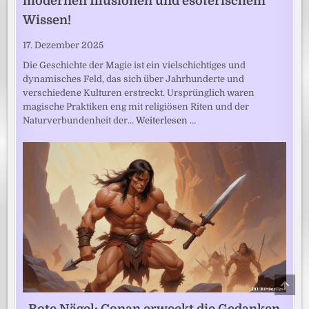
modernen Illusionen und esoterischem
Wissen!
17. Dezember 2025
Die Geschichte der Magie ist ein vielschichtiges und
dynamisches Feld, das sich über Jahrhunderte und
verschiedene Kulturen erstreckt. Ursprünglich waren
magische Praktiken eng mit religiösen Riten und der
Naturverbundenheit der…
Weiterlesen …
SCRO
TO
TOP