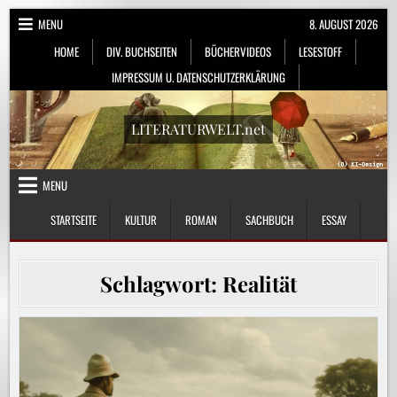
Skip
MENU
8. AUGUST 2026
to
HOME
DIV. BUCHSEITEN
BÜCHERVIDEOS
LESESTOFF
content
IMPRESSUM U. DATENSCHUTZERKLÄRUNG
LITERATURWELT.net
MENU
STARTSEITE
KULTUR
ROMAN
SACHBUCH
ESSAY
Schlagwort:
Realität