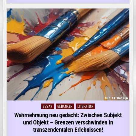
ESSAY
GEDANKEN
LITERATUR
Posted
in
Wahrnehmung neu gedacht: Zwischen Subjekt
und Objekt – Grenzen verschwinden in
transzendentalen Erlebnissen!