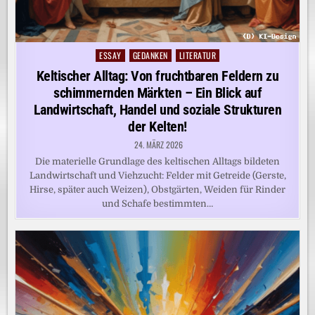
ESSAY
GEDANKEN
LITERATUR
Posted
in
Keltischer Alltag: Von fruchtbaren Feldern zu
schimmernden Märkten – Ein Blick auf
Landwirtschaft, Handel und soziale Strukturen
der Kelten!
24. MÄRZ 2026
Die materielle Grundlage des keltischen Alltags bildeten
Landwirtschaft und Viehzucht: Felder mit Getreide (Gerste,
Hirse, später auch Weizen), Obstgärten, Weiden für Rinder
und Schafe bestimmten…