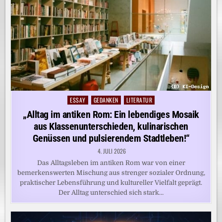
ESSAY
GEDANKEN
LITERATUR
Posted
in
„Alltag im antiken Rom: Ein lebendiges Mosaik
aus Klassenunterschieden, kulinarischen
Genüssen und pulsierendem Stadtleben!“
4. JULI 2026
Das Alltagsleben im antiken Rom war von einer
bemerkenswerten Mischung aus strenger sozialer Ordnung,
praktischer Lebensführung und kultureller Vielfalt geprägt.
Der Alltag unterschied sich stark…