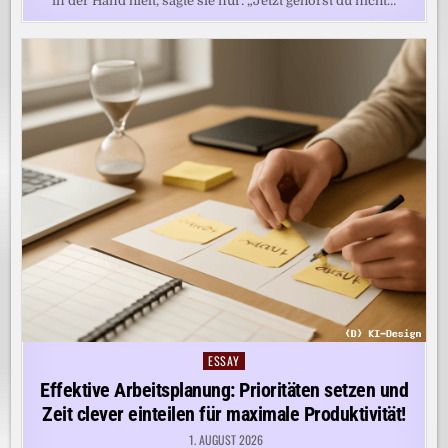
in der Hand hielt, sagte sie nur: „Jetzt gehörst du nicht…
ESSAY
Posted
in
Effektive Arbeitsplanung: Prioritäten setzen und
Zeit clever einteilen für maximale Produktivität!
1. AUGUST 2026