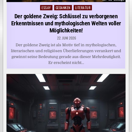
ESSAY
GEDANKEN
LITERATUR
Posted
in
Der goldene Zweig: Schlüssel zu verborgenen
Erkenntnissen und mythologischen Welten voller
Möglichkeiten!
22. JUNI 2026
Der goldene Zweig ist als Motiv tief in mythologischen,
literarischen und religiösen Überlieferungen verankert und
gewinnt seine Bedeutung gerade aus dieser Mehrdeutigkeit.
Er erscheint nicht…