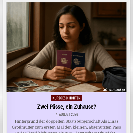
KURZGESCHICHTEN
Posted
in
Zwei Pässe, ein Zuhause?
4. AUGUST 2026
Hintergrund der doppelten Staatsbürgerschaft Als Linas
Großmutter zum ersten Mal den kleinen, abgenutzten Pass