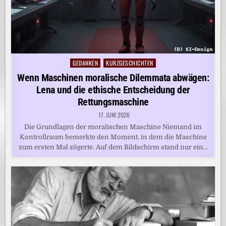
GEDANKEN
KURZGESCHICHTEN
Posted
in
Wenn Maschinen moralische Dilemmata abwägen:
Lena und die ethische Entscheidung der
Rettungsmaschine
17. JUNI 2026
Die Grundlagen der moralischen Maschine Niemand im
Kontrollraum bemerkte den Moment, in dem die Maschine
zum ersten Mal zögerte. Auf dem Bildschirm stand nur ein…