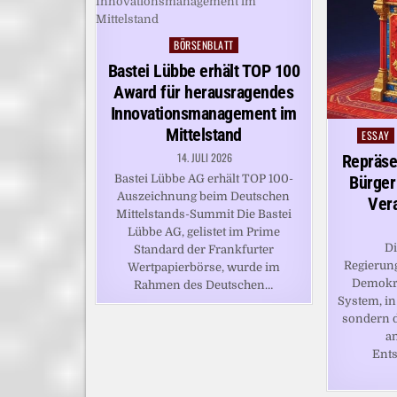
BÖRSENBLATT
Posted
in
Bastei Lübbe erhält TOP 100
Award für herausragendes
Innovationsmanagement im
Mittelstand
ESSAY
Posted
in
14. JULI 2026
Repräse
Bastei Lübbe AG erhält TOP 100-
Bürger
Auszeichnung beim Deutschen
Vera
Mittelstands-Summit Die Bastei
Lübbe AG, gelistet im Prime
Di
Standard der Frankfurter
Regierung
Wertpapierbörse, wurde im
Demokrat
Rahmen des Deutschen…
System, in
sondern d
an
Ent