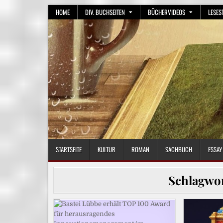
Skip
HOME
DIV. BUCHSEITEN
BÜCHERVIDEOS
LESES
to
content
STARTSEITE
KULTUR
ROMAN
SACHBUCH
ESSAY
Schlagwo