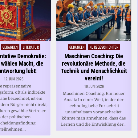
GEDANKEN
LITERATUR
GEDANKEN
KURZGESCHICHTEN
Posted
in
ntative Demokratie:
Maschinen Coaching: Die
 wählen Macht, die
revolutionäre Methode, die
ntwortung lebt!
Technik und Menschlichkeit
vereint!
12. JUNI 2026
10. JUNI 2026
e repräsentative
sform, oft als indirekte
Maschinen Coaching: Ein neuer
ie bezeichnet, ist ein
Ansatz In einer Welt, in der der
 dem Bürger nicht direkt,
technologische Fortschritt
urch gewählte Vertreter
unaufhaltsam voranschreitet,
 der politischen
könnte man annehmen, dass das
scheidungsfindung
Lernen und die Entwicklung der…
teilnehmen….