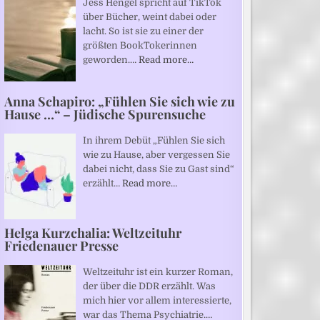
Jess Hengel spricht auf TikTok
über Bücher, weint dabei oder
lacht. So ist sie zu einer der
größten BookTokerinnen
geworden.…
Read more…
Anna Schapiro: „Fühlen Sie sich wie zu
Hause …“ – Jüdische Spurensuche
In ihrem Debüt „Fühlen Sie sich
wie zu Hause, aber vergessen Sie
dabei nicht, dass Sie zu Gast sind“
erzählt…
Read more…
Helga Kurzchalia: Weltzeituhr
Friedenauer Presse
Weltzeituhr ist ein kurzer Roman,
der über die DDR erzählt. Was
mich hier vor allem interessierte,
war das Thema Psychiatrie.…