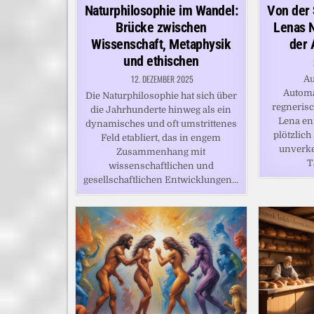
in
in
Naturphilosophie im Wandel:
Von der S
Brücke zwischen
Lenas N
Wissenschaft, Metaphysik
der 
und ethischen
12. DEZEMBER 2025
Au
Automa
Die Naturphilosophie hat sich über
regneris
die Jahrhunderte hinweg als ein
Lena ent
dynamisches und oft umstrittenes
plötzlich
Feld etabliert, das in engem
unverk
Zusammenhang mit
T
wissenschaftlichen und
gesellschaftlichen Entwicklungen…