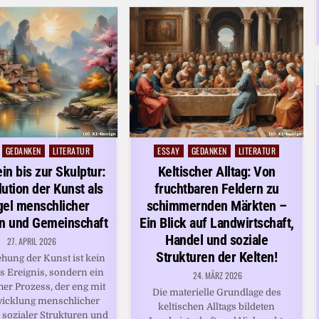
GEDANKEN
LITERATUR
ESSAY
GEDANKEN
LITERATUR
Posted
in
in bis zur Skulptur:
Keltischer Alltag: Von
lution der Kunst als
fruchtbaren Feldern zu
gel menschlicher
schimmernden Märkten –
on und Gemeinschaft
Ein Blick auf Landwirtschaft,
Handel und soziale
27. APRIL 2026
Strukturen der Kelten!
ehung der Kunst ist kein
s Ereignis, sondern ein
24. MÄRZ 2026
her Prozess, der eng mit
Die materielle Grundlage des
wicklung menschlicher
keltischen Alltags bildeten
 sozialer Strukturen und