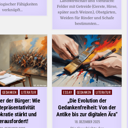
Landwirtschaft und Viehzucht:
logischer Fähigkeiten
Felder mit Getreide (Gerste, Hirse,
verknüpft…
später auch Weizen), Obstgärten,
Weiden für Rinder und Schafe
bestimmten…
GEDANKEN
LITERATUR
ESSAY
GEDANKEN
LITERATUR
Posted
in
ter der Bürger: Wie
„Die Evolution der
Repräsentativität
Gedankenfreiheit: Von der
ratie stärkt und
Antike bis zur digitalen Ära“
erausfordert!
18. DEZEMBER 2025