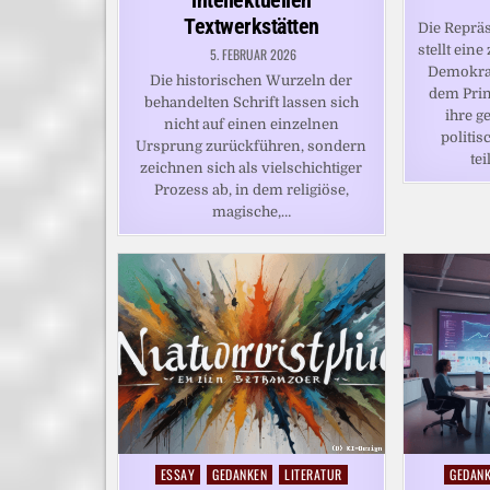
intellektuellen
Textwerkstätten
Die Reprä
stellt ein
5. FEBRUAR 2026
Demokrati
Die historischen Wurzeln der
dem Prin
behandelten Schrift lassen sich
ihre g
nicht auf einen einzelnen
politi
Ursprung zurückführen, sondern
te
zeichnen sich als vielschichtiger
Prozess ab, in dem religiöse,
magische,…
ESSAY
GEDANKEN
LITERATUR
GEDAN
Posted
Posted