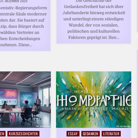
31. DEZEMBER 2025
Die Geschichte der
Gedankenfreiheit hat sich über
sentativ-Regierungsform
Jahrhunderte hinweg entwickelt
e zentrale Säule moderner
und unterliegt einem ständigen
en dar. Sie basiert auf
Wandel, der von sozialen,
zip, dass Bürger durch
politischen und kulturellen
ewählten Vertreter an
Faktoren geprägt ist. Ihre…
schen Entscheidungen
ilnehmen. Diese…
KEN
KURZGESCHICHTEN
ESSAY
GEDANKEN
LITERATUR
Posted