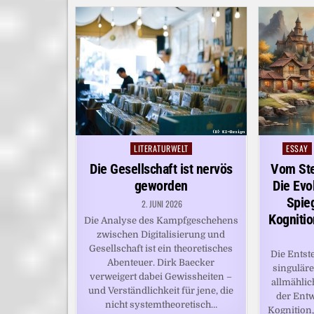
LITERATURWELT
ESSAY
Posted
Posted
in
in
Die Gesellschaft ist nervös
Vom Ste
geworden
Die Evo
Spie
2. JUNI 2026
Kogniti
Die Analyse des Kampfgeschehens
zwischen Digitalisierung und
Gesellschaft ist ein theoretisches
Die Entst
Abenteuer. Dirk Baecker
singuläre
verweigert dabei Gewissheiten –
allmählic
und Verständlichkeit für jene, die
der Ent
nicht systemtheoretisch…
Kognition,