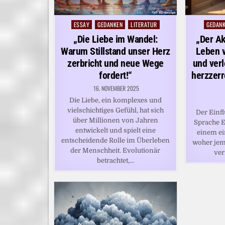
ESSAY
GEDANKEN
LITERATUR
GEDAN
Posted
Posted
in
in
„Die Liebe im Wandel:
„Der Ak
Warum Stillstand unser Herz
Leben v
zerbricht und neue Wege
und verl
fordert!“
herzzer
16. NOVEMBER 2025
Die Liebe, ein komplexes und
vielschichtiges Gefühl, hat sich
Der Einfl
über Millionen von Jahren
Sprache E
entwickelt und spielt eine
einem ei
entscheidende Rolle im Überleben
woher jem
der Menschheit. Evolutionär
ver
betrachtet,…