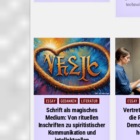
techno
ESSAY
GEDANKEN
LITERATUR
ESSAY
Posted
Posted
in
in
Schrift als magisches
Vertre
Medium: Von rituellen
die 
Inschriften zu spiritistischer
Demok
Kommunikation und
h