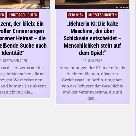
KEN
KURZGESCHICHTEN
GEDANKEN
KURZGESCHICHTEN
Posted
in
zent, der blieb: Ein
„Richterin KI: Die kalte
oller Erinnerungen
Maschine, die über
orener Heimat – die
Schicksale entscheidet –
reißende Suche nach
Menschlichkeit steht auf
Identität!“
dem Spiel!“
1. SEPTEMBER 2025
13. JUNI 2025
uss des Akzents auf die
Anwendungen der KI in der Justiz
s gibt Menschen, die an
In einem kleinen, düsteren
nzigen Wort erkennen,
Gerichtssaal in Berlin, umgeben
and kommt. Der Akzent
von der Schwere der Geschichte
rät nicht nur die…
und der Verantwortung, die mit
den…