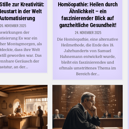
in
tille zur Kreativität:
Homöopathie: Heilen durch
eustart in der Welt
Ähnlichkeit – ein
Automatisierung
faszinierender Blick auf
ganzheitliche Gesundheit!
26. NOVEMBER 2025
24. NOVEMBER 2025
swirkungen der
tisierung Es war ein
Die Homöopathie, eine alternative
cher Montagmorgen, als
Heilmethode, die Ende des 18.
deckte, dass ihre Welt
Jahrhunderts von Samuel
 still geworden war. Das
Hahnemann entwickelt wurde,
ennbare Geräusch der
bleibt ein faszinierendes und
astatur, an der…
oftmals umstrittenes Thema im
Bereich der…