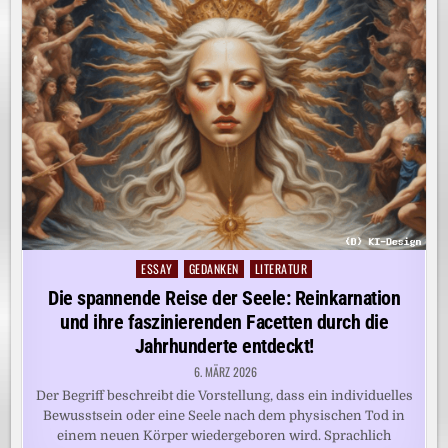
ESSAY
GEDANKEN
LITERATUR
Posted
in
Die spannende Reise der Seele: Reinkarnation
und ihre faszinierenden Facetten durch die
Jahrhunderte entdeckt!
6. MÄRZ 2026
Der Begriff beschreibt die Vorstellung, dass ein individuelles
Bewusstsein oder eine Seele nach dem physischen Tod in
einem neuen Körper wiedergeboren wird. Sprachlich