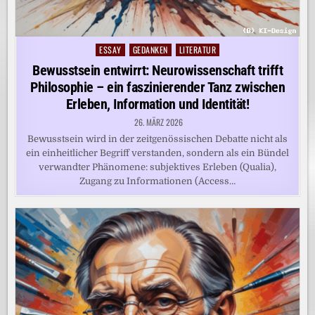
ESSAY
GEDANKEN
LITERATUR
Posted
in
Bewusstsein entwirrt: Neurowissenschaft trifft
Philosophie – ein faszinierender Tanz zwischen
Erleben, Information und Identität!
26. MÄRZ 2026
Bewusstsein wird in der zeitgenössischen Debatte nicht als
ein einheitlicher Begriff verstanden, sondern als ein Bündel
verwandter Phänomene: subjektives Erleben (Qualia),
Zugang zu Informationen (Access…