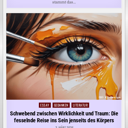
stammt das…
ESSAY
GEDANKEN
LITERATUR
Posted
in
Schwebend zwischen Wirklichkeit und Traum: Die
fesselnde Reise ins Sein jenseits des Körpers
3. MÄRZ 2026