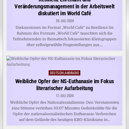
Veränderungsmanagement in der Arbeitswelt
diskutiert im World Café
20. JULI 2026
Diskussionen im Format „World Café“ zu Resilienz Im
Rahmen des Formats „World Café“ tauschten sich die
Teilnehmenden in thematisch fokussierten Kleingruppen
über selbstgewählte Fragestellungen aus….
DEUTSCHLANDRADIO
Posted
in
Weibliche Opfer der NS-Euthanasie im Fokus
literarischer Aufarbeitung
17. JULI 2026
Weibliche Opfer des Nationalsozialismus: Den Verstummten
eine Stimme verleihen 33:07 Minuten Gedenkstätte für die
Opfer der nationalsozialistischen Euthanasie-Verbrechen
auf dem Gelände des heutigen KBO-Klinikums in…