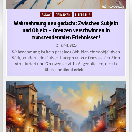
ESSAY
GEDANKEN
LITERATUR
Posted
in
Wahrnehmung neu gedacht: Zwischen Subjekt
und Objekt – Grenzen verschwinden in
transzendentalen Erlebnissen!
21. APRIL 2026
Wahrnehmung ist kein passives Abbilden einer objektiven
Welt, sondern ein aktiver, interpretativer Prozess, der Sinn
strukturiert und Grenzen setzt. In Augenblicken, die als
überschreitend erlebt…