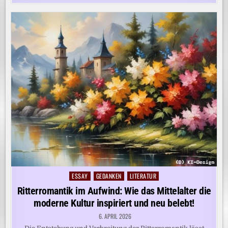
ESSAY
GEDANKEN
LITERATUR
Posted
in
Ritterromantik im Aufwind: Wie das Mittelalter die
moderne Kultur inspiriert und neu belebt!
6. APRIL 2026