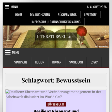
Skip
MENU
6. AUGUST 2026
to
HOME
DIV. BUCHSEITEN
BÜCHERVIDEOS
LESESTOFF
content
IMPRESSUM U. DATENSCHUTZERKLÄRUNG
LITERATURWELT.net
MENU
STARTSEITE
KULTUR
ROMAN
SACHBUCH
ESSAY
Schlagwort:
Bewusstsein
BÖRSENBLATT
Posted
in
Resilienz Ehrenamt und