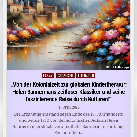
ESSAY
GEDANKEN
LITERATUR
Posted
in
„Von der Kolonialzeit zur globalen Kinderliteratur:
Helen Bannermans zeitloser Klassiker und seine
faszinierende Reise durch Kulturen!“
11. APRIL 2026
Die Erzählung entstand gegen Ende des 19. Jahrhunderts
und wurde 1899 von der schottischen Autorin Helen
Bannerman erstmals veröffentlicht. Bannerman, die lange
Zeit in Indien…