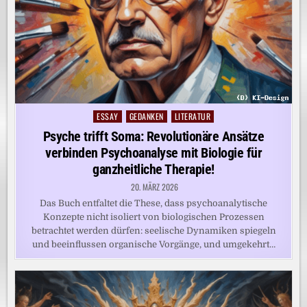
ESSAY
GEDANKEN
LITERATUR
Posted
in
Psyche trifft Soma: Revolutionäre Ansätze
verbinden Psychoanalyse mit Biologie für
ganzheitliche Therapie!
20. MÄRZ 2026
Das Buch entfaltet die These, dass psychoanalytische
Konzepte nicht isoliert von biologischen Prozessen
betrachtet werden dürfen: seelische Dynamiken spiegeln
und beeinflussen organische Vorgänge, und umgekehrt…