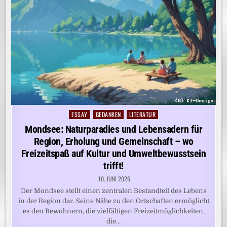
ESSAY
GEDANKEN
LITERATUR
Posted
in
Mondsee: Naturparadies und Lebensadern für
Region, Erholung und Gemeinschaft – wo
Freizeitspaß auf Kultur und Umweltbewusstsein
trifft!
10. JUNI 2026
Der Mondsee stellt einen zentralen Bestandteil des Lebens
in der Region dar. Seine Nähe zu den Ortschaften ermöglicht
es den Bewohnern, die vielfältigen Freizeitmöglichkeiten,
die…