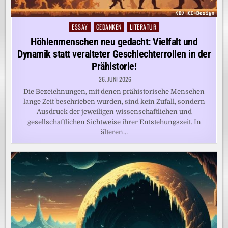
ESSAY
GEDANKEN
LITERATUR
Posted
in
Höhlenmenschen neu gedacht: Vielfalt und
Dynamik statt veralteter Geschlechterrollen in der
Prähistorie!
26. JUNI 2026
Die Bezeichnungen, mit denen prähistorische Menschen
lange Zeit beschrieben wurden, sind kein Zufall, sondern
Ausdruck der jeweiligen wissenschaftlichen und
gesellschaftlichen Sichtweise ihrer Entstehungszeit. In
älteren…