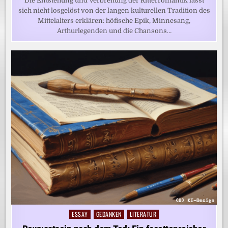
Die Entstehung und Verbreitung der Ritterromantik lässt
sich nicht losgelöst von der langen kulturellen Tradition des
Mittelalters erklären: höfische Epik, Minnesang,
Arthurlegenden und die Chansons…
ESSAY
GEDANKEN
LITERATUR
Posted
in