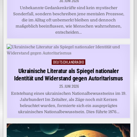
30. JUNI 2026
Unbekannte Gedankenkräfte sind kein mystischer
Sonderfall, sondern beschreiben jene mentalen Prozesse,
die im Alltag oft unbemerkt bleiben und dennoch
maßgeblich beeinflussen, wie Menschen wahrnehmen,
entscheiden…
DEUTSCHLANDRADIO
Posted
in
Ukrainische Literatur als Spiegel nationaler
Identität und Widerstand gegen Autoritarismus
25. JUNI 2026
Entstehung eines ukrainischen Nationalbewusstseins im 19.
Jahrhundert Im Zeitalter, als Züge noch mit Kerzen
beleuchtet wurden, formierte sich ein ausgeprägtes
ukrainisches Nationalbewusstsein. Dies führte 1876…