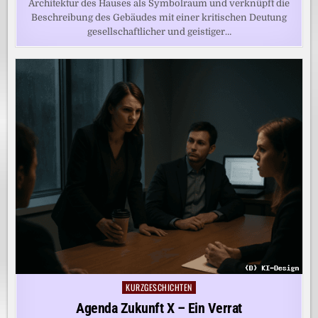
Architektur des Hauses als Symbolraum und verknüpft die
Beschreibung des Gebäudes mit einer kritischen Deutung
gesellschaftlicher und geistiger…
KURZGESCHICHTEN
Posted
in
Agenda Zukunft X – Ein Verrat