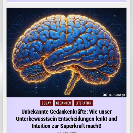
ESSAY
GEDANKEN
LITERATUR
Posted
in
Unbekannte Gedankenkräfte: Wie unser
Unterbewusstsein Entscheidungen lenkt und
Intuition zur Superkraft macht!