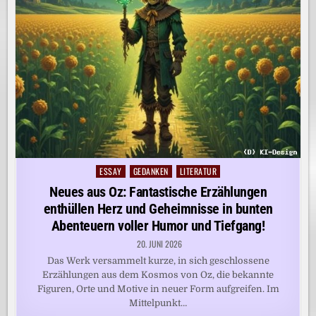
ESSAY
GEDANKEN
LITERATUR
Posted
in
Neues aus Oz: Fantastische Erzählungen
enthüllen Herz und Geheimnisse in bunten
Abenteuern voller Humor und Tiefgang!
20. JUNI 2026
Das Werk versammelt kurze, in sich geschlossene
Erzählungen aus dem Kosmos von Oz, die bekannte
Figuren, Orte und Motive in neuer Form aufgreifen. Im
Mittelpunkt…