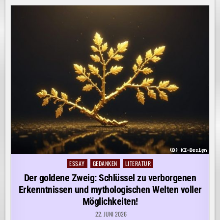
ESSAY
GEDANKEN
LITERATUR
Posted
in
Der goldene Zweig: Schlüssel zu verborgenen
Erkenntnissen und mythologischen Welten voller
Möglichkeiten!
22. JUNI 2026