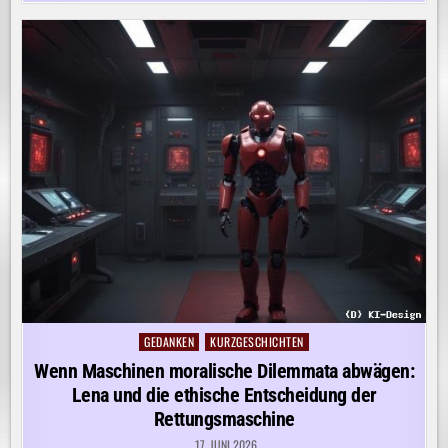
GEDANKEN
KURZGESCHICHTEN
Posted
in
Wenn Maschinen moralische Dilemmata abwägen:
Lena und die ethische Entscheidung der
Rettungsmaschine
17. JUNI 2026