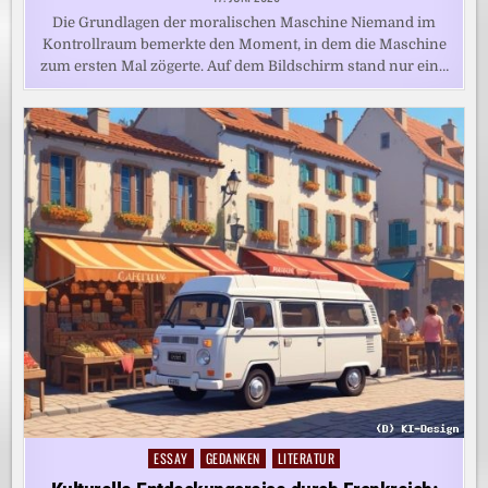
Die Grundlagen der moralischen Maschine Niemand im
Kontrollraum bemerkte den Moment, in dem die Maschine
zum ersten Mal zögerte. Auf dem Bildschirm stand nur ein…
ESSAY
GEDANKEN
LITERATUR
Posted
in