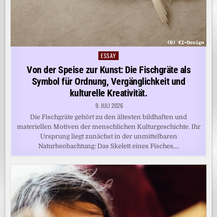
ESSAY
Posted
in
Von der Speise zur Kunst: Die Fischgräte als
Symbol für Ordnung, Vergänglichkeit und
kulturelle Kreativität.
9. JULI 2026
Die Fischgräte gehört zu den ältesten bildhaften und
materiellen Motiven der menschlichen Kulturgeschichte. Ihr
Ursprung liegt zunächst in der unmittelbaren
Naturbeobachtung: Das Skelett eines Fisches,…