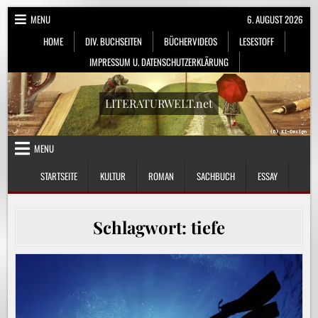
Skip
MENU
6. AUGUST 2026
to
HOME
DIV. BUCHSEITEN
BÜCHERVIDEOS
LESESTOFF
content
IMPRESSUM U. DATENSCHUTZERKLÄRUNG
LITERATURWELT.net
MENU
STARTSEITE
KULTUR
ROMAN
SACHBUCH
ESSAY
Schlagwort:
tiefe