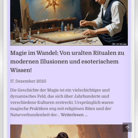
Magie im Wandel: Von uralten Ritualen zu
modernen Illusionen und esoterischem
Wissen!
17. Dezember 2025
Die Geschichte der Magie ist ein vielschichtiges und
dynamisches Feld, das sich über Jahrhunderte und
verschiedene Kulturen erstreckt. Ursprünglich waren
magische Praktiken eng mit religiösen Riten und der
Naturverbundenheit der…
Weiterlesen …
SCRO
TO
TOP