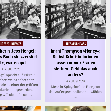
LITERATURNEWZS
LITERATURNEWZS
Posted
Posted
in
in
kerin Jess Hengel:
Imani Thompson »Honey«:
 Buch sie »zerstört
Selbst Krimi-Autorinnen
t«, war es gut
lassen immer Frauen
sterben. Geht das auch
4. AUGUST 2026
anders?
gel spricht auf TikTok
cher, weint dabei oder
4. AUGUST 2026
st sie zu einer der größten
Mehr in Spiegelonline Hier jetzt
kerinnen geworden.
das Außergewöhnliche auswählen
g will sie nicht sein…
…