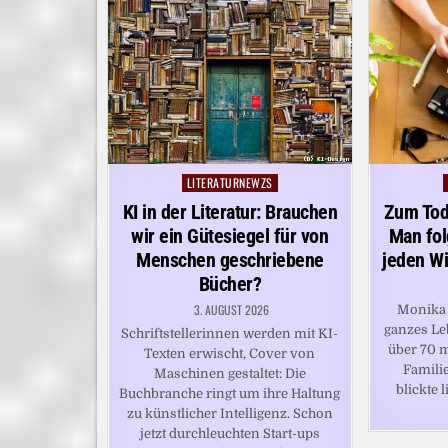
LITERATURNEWZS
Posted
in
KI in der Literatur: Brauchen
Zum Tod
wir ein Gütesiegel für von
Man fol
Menschen geschriebene
jeden Wi
Bücher?
3. AUGUST 2026
Monika H
ganzes Le
Schriftstellerinnen werden mit KI-
über 70 m
Texten erwischt, Cover von
Familie
Maschinen gestaltet: Die
blickte 
Buchbranche ringt um ihre Haltung
zu künstlicher Intelligenz. Schon
jetzt durchleuchten Start-ups