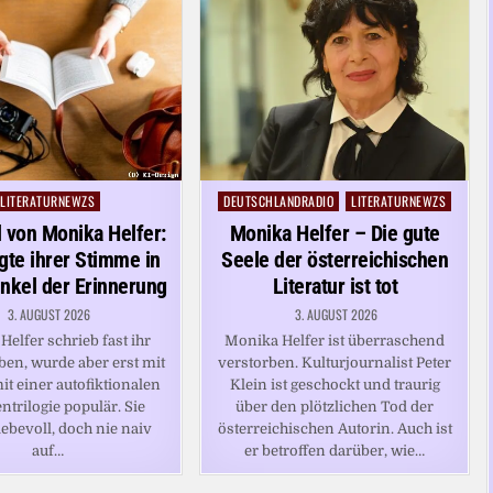
LITERATURNEWZS
DEUTSCHLANDRADIO
LITERATURNEWZS
Posted
Posted
in
in
 von Monika Helfer:
Monika Helfer – Die gute
gte ihrer Stimme in
Seele der österreichischen
nkel der Erinnerung
Literatur ist tot
3. AUGUST 2026
3. AUGUST 2026
elfer schrieb fast ihr
Monika Helfer ist überraschend
ben, wurde aber erst mit
verstorben. Kulturjournalist Peter
it einer autofiktionalen
Klein ist geschockt und traurig
ntrilogie populär. Sie
über den plötzlichen Tod der
liebevoll, doch nie naiv
österreichischen Autorin. Auch ist
auf…
er betroffen darüber, wie…