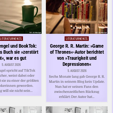
LITERATURNEWZS
LITERATURNEWZS
Posted
Posted
in
in
engel und BookTok:
George R. R. Martin: »Game
 Buch sie »zerstört
of Thrones«-Autor berichtet
t«, war es gut
von »Traurigkeit und
Depressionen«
5. AUGUST 2026
5. AUGUST 2026
gel spricht auf TikTok
cher, weint dabei oder
Sechs Monate lang gab George R. R.
st sie zu einer der größten
Martin in seinem Blog kein Update.
kerinnen geworden.
Nun hat er seinen Fans den
g will sie nicht sein…
zwischenzeitlichen Rückzug
erklärt: Der Autor hat…