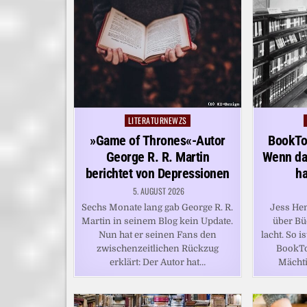
LITERATURNEWZS
Posted
in
»Game of Thrones«-Autor
BookTo
George R. R. Martin
Wenn das
berichtet von Depressionen
ha
5. AUGUST 2026
Sechs Monate lang gab George R. R.
Jess Hen
Martin in seinem Blog kein Update.
über Bü
Nun hat er seinen Fans den
lacht. So i
zwischenzeitlichen Rückzug
BookTo
erklärt: Der Autor hat…
Mächti