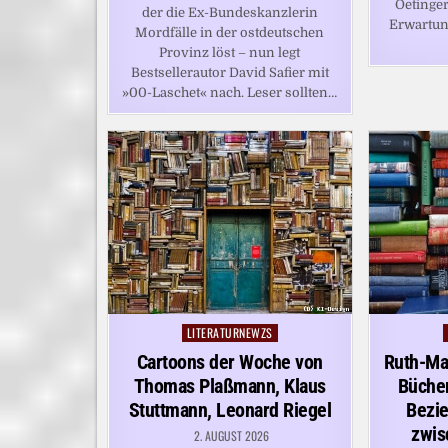
Oetinger
der die Ex-Bundeskanzlerin
Erwartun
Mordfälle in der ostdeutschen
Provinz löst – nun legt
Bestsellerautor David Safier mit
»00-Laschet« nach. Leser sollten…
LITERATURNEWZS
Posted
in
Cartoons der Woche von
Ruth-Ma
Thomas Plaßmann, Klaus
Büche
Stuttmann, Leonard Riegel
Bezi
zwis
2. AUGUST 2026