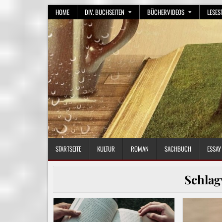
Skip
HOME
DIV. BUCHSEITEN
BÜCHERVIDEOS
LESES
to
content
STARTSEITE
KULTUR
ROMAN
SACHBUCH
ESSAY
Schlag