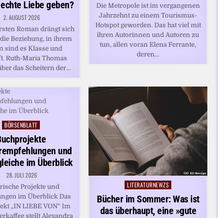
 echte Liebe geben?
Die Metropole ist im vergangenen
Jahrzehnt zu einem Tourismus-
2. AUGUST 2026
Hotspot geworden. Das hat viel mit
rsten Roman drängt sich
ihren Autorinnen und Autoren zu
 die Beziehung, in ihrem
tun, allen voran Elena Ferrante,
n sind es Klasse und
deren…
t. Ruth-Maria Thomas
über das Scheitern der…
BÖRSENBLATT
Posted
in
Buchprojekte
urempfehlungen und
leiche im Überblick
28. JULI 2026
LITERATURNEWZS
Posted
arische Projekte und
in
ngen im Überblick Das
Bücher im Sommer: Was ist
ekt „IN LIEBE VON“ Im
das überhaupt, eine »gute
rkaffee stellt Alexandra