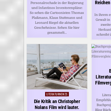
Reichen
Personalrochade in der Regierung
und Infantinos Investorenpläne:
So sehen die Cartoonisten Thomas
In ihrem e
Plaßmann, Klaus Stuttmann und
Gewalt in
Leonard Riegel die aktuellen
zweite
Geschehnisse. Sehen Sie hier
Herkunf
gesammelt…
schreibt 
Literat
Filmverg
LITERATURNEWZS
Posted
Liter
in
Empfehlu
Die Kritik an Christopher
Buchproj
Nolans Film wird lauter.
Blog Büche