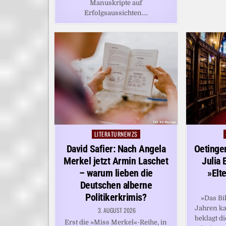
Manuskripte auf
Erfolgsaussichten….
LITERATURNEWZS
Posted
in
David Safier: Nach Angela
Oetinger
Merkel jetzt Armin Laschet
Julia 
– warum lieben die
»Elt
Deutschen alberne
Politikerkrimis?
»Das Bi
Jahren ka
3. AUGUST 2026
beklagt d
Erst die »Miss Merkel«-Reihe, in