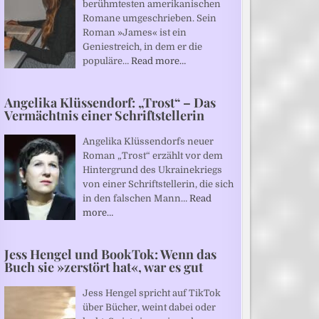
berühmtesten amerikanischen
Romane umgeschrieben. Sein
Roman »James« ist ein
Geniestreich, in dem er die
populäre…
Read more…
Angelika Klüssendorf: „Trost“ – Das
Vermächtnis einer Schriftstellerin
Angelika Klüssendorfs neuer
Roman „Trost“ erzählt vor dem
Hintergrund des Ukrainekriegs
von einer Schriftstellerin, die sich
in den falschen Mann…
Read
more…
Jess Hengel und BookTok: Wenn das
Buch sie »zerstört hat«, war es gut
Jess Hengel spricht auf TikTok
über Bücher, weint dabei oder