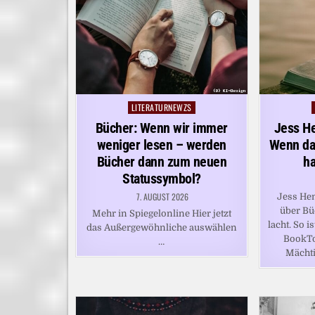
LITERATURNEWZS
Posted
in
Bücher: Wenn wir immer
Jess H
weniger lesen – werden
Wenn das
Bücher dann zum neuen
ha
Statussymbol?
7. AUGUST 2026
Jess Hen
über Bü
Mehr in Spiegelonline Hier jetzt
lacht. So i
das Außergewöhnliche auswählen
BookTo
…
Mächti