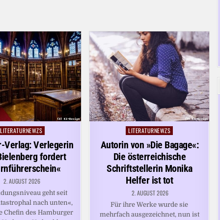
LITERATURNEWZS
LITERATURNEWZS
Posted
Posted
in
in
-Verlag: Verlegerin
Autorin von »Die Bagage«:
Bielenberg fordert
Die österreichische
ernführerschein«
Schriftstellerin Monika
Helfer ist tot
2. AUGUST 2026
2. AUGUST 2026
ldungsniveau geht seit
tastrophal nach unten«,
Für ihre Werke wurde sie
ie Chefin des Hamburger
mehrfach ausgezeichnet, nun ist