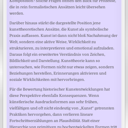
Komposition? Solche Fragen öffnen den Blick für Prozesse,
die in rein formalistischen Ansätzen leicht übersehen
werden.
Darüber hinaus stärkt die dargestellte Position jene
kunsttheoretischen Ansätze, die Kunst als symbolische
Praxis auffassen. Kunst ist dann nicht bloß Nachahmung der
Welt, sondern eine aktive Weise, Wirklichkeit zu
strukturieren, zu interpretieren und emotional aufzuladen.
Daraus folgt ein erweitertes Verständnis von Zeichen,
Bildlichkeit und Darstellung. Kunsttheorie kann so
untersuchen, wie Formen nicht nur etwas zeigen, sondern
Beziehungen herstellen, Erinnerungen aktivieren und
soziale Wirklichkeiten mit hervorbringen.
Für die Bewertung historischer Kunstentwicklungen hat
diese Perspektive ebenfalls Konsequenzen. Wenn
künstlerische Ausdrucksformen aus sehr frühen,
vielfältigen und oft nicht eindeutig von „Kunst“ getrennten
Praktiken hervorgehen, dann verlieren lineare
Fortschrittserzählungen an Plausibilität. Statt einer
Hierarchie von primitiven zu hochentwickelten Formen tritt