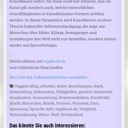
Kunsttheorie selbst. Sie muss nicht nur erklären, was als
Kunst gilt, sondern auch, welche menschlichen
Grundfähigkeiten in künstlerischen Formen sichtbar
werden. In dieser Perspektive wird Kunsttheorie zu einer
Theorie kultureller Selbstverständigung, die zeigt, wie
Menschen über Bilder, Klänge, Bewegungen und
Gestaltungen ihre Welt nicht nur darstellen, sondern immer
wieder neu hervorbringen.
–
Gleich stöbern auf
toppbook.de
und vielleicht im Shop kaufen
Hier jetzt das Außergewöhnliche auswählen …
Tagged
Alltag
,
arbeiten
,
Autor
,
Beziehungen
,
Buch
,
Entwicklung
,
Erkenntnis
,
Fähigkeiten
,
gewinn
,
historisch
,
imagination
,
Inszenierung
,
Kommunikation
,
Kreativität
,
Macht
,
Menschen
,
Musik
,
Prozess
,
Prozesse
,
Sinn
,
Spannung
,
Sprache
,
tiefe
,
toppbook.de
,
Vergleich
,
Wahrnehmung
,
Weise
,
Welt
,
Wirklichkeit
Das könnte Sie auch interessieren: