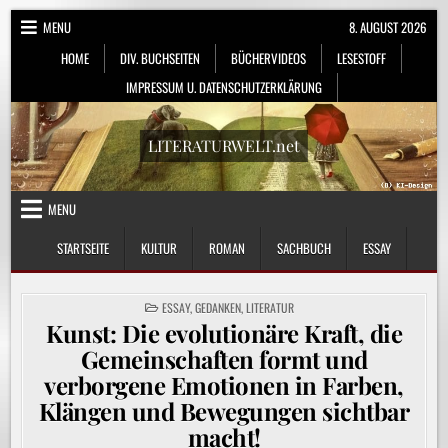
Skip
MENU
8. AUGUST 2026
to
HOME
DIV. BUCHSEITEN
BÜCHERVIDEOS
LESESTOFF
content
IMPRESSUM U. DATENSCHUTZERKLÄRUNG
LITERATURWELT.net
MENU
STARTSEITE
KULTUR
ROMAN
SACHBUCH
ESSAY
POSTED
ESSAY
,
GEDANKEN
,
LITERATUR
IN
Kunst: Die evolutionäre Kraft, die
Gemeinschaften formt und
verborgene Emotionen in Farben,
Klängen und Bewegungen sichtbar
macht!