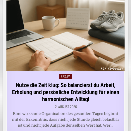
ESSAY
Posted
in
Nutze die Zeit klug: So balancierst du Arbeit,
Erholung und persönliche Entwicklung für einen
harmonischen Alltag!
2. AUGUST 2026
Eine wirksame Organisation des gesamten Tages beginnt
mit der Erkenntnis, dass nicht jede Stunde gleich belastbar
ist und nicht jede Aufgabe denselben Wert hat. Wer…