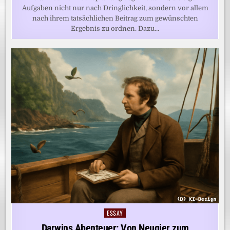
Aufgaben nicht nur nach Dringlichkeit, sondern vor allem
nach ihrem tatsächlichen Beitrag zum gewünschten
Ergebnis zu ordnen. Dazu…
ESSAY
Posted
in
Darwins Abenteuer: Von Neugier zum