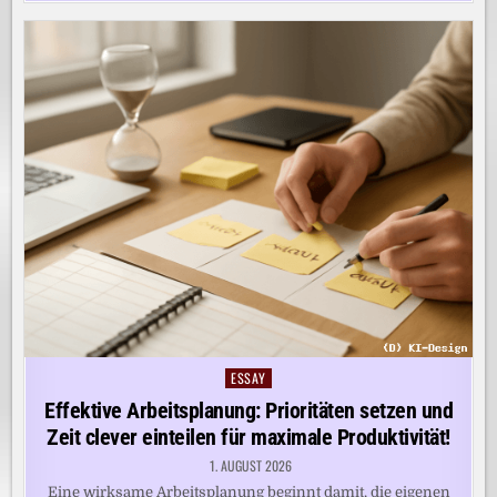
ESSAY
Posted
in
Effektive Arbeitsplanung: Prioritäten setzen und
Zeit clever einteilen für maximale Produktivität!
1. AUGUST 2026
Eine wirksame Arbeitsplanung beginnt damit, die eigenen