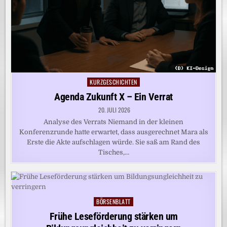
KURZGESCHICHTEN
Posted
in
Agenda Zukunft X – Ein Verrat
20. JULI 2026
Analyse des Verrats Niemand in der kleinen
Konferenzrunde hatte erwartet, dass ausgerechnet Mara als
Erste die Akte aufschlagen würde. Sie saß am Rand des
Tisches,…
BÖRSENBLATT
Posted
in
Frühe Leseförderung stärken um