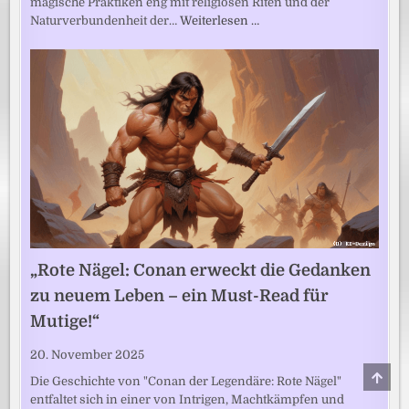
magische Praktiken eng mit religiösen Riten und der
Naturverbundenheit der…
Weiterlesen …
„Rote Nägel: Conan erweckt die Gedanken
zu neuem Leben – ein Must-Read für
Mutige!“
20. November 2025
SCRO
Die Geschichte von "Conan der Legendäre: Rote Nägel"
TO
TOP
entfaltet sich in einer von Intrigen, Machtkämpfen und