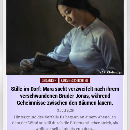
GEDANKEN
KURZGESCHICHTEN
Posted
in
Stille im Dorf: Mara sucht verzweifelt nach ihrem
verschwundenen Bruder Jonas, während
Geheimnisse zwischen den Bäumen lauern.
3. JULI 2026
Hintergrund des Vorfalls Es begann an einem Abend, an
dem der Wind so still durch die Birkensträucher strich, als
wollte er selbst nichts von dem…