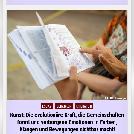
ESSAY
GEDANKEN
LITERATUR
Posted
in
Kunst: Die evolutionäre Kraft, die Gemeinschaften
formt und verborgene Emotionen in Farben,
Klängen und Bewegungen sichtbar macht!