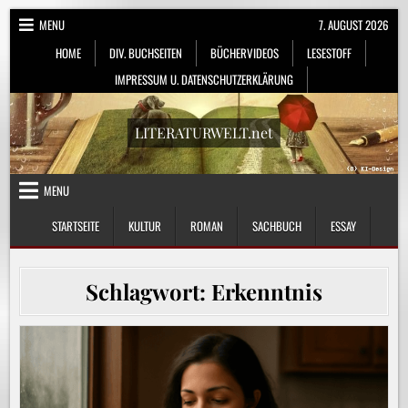
Skip
MENU
7. AUGUST 2026
to
HOME
DIV. BUCHSEITEN
BÜCHERVIDEOS
LESESTOFF
content
IMPRESSUM U. DATENSCHUTZERKLÄRUNG
LITERATURWELT.net
MENU
STARTSEITE
KULTUR
ROMAN
SACHBUCH
ESSAY
Schlagwort:
Erkenntnis