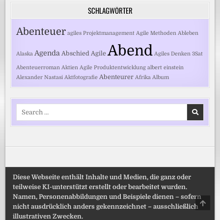
SCHLAGWÖRTER
Abenteuer
agiles Projektmanagement
Agile Methoden
Ableben
Abend
Agenda
Abschied
Agile
Alaska
Agiles Denken
3Sat
Abenteuerroman
Aktien
Agile Produktentwicklung
albert einstein
Abenteurer
Alexander Nastasi
Aktfotografie
Afrika
Album
Search
for:
Diese Webseite enthält Inhalte und Medien, die ganz oder
teilweise KI-unterstützt erstellt oder bearbeitet wurden.
Namen, Personenabbildungen und Beispiele dienen – sofern
SCRO
nicht ausdrücklich anders gekennzeichnet – ausschließlich
TO
TOP
illustrativen Zwecken.