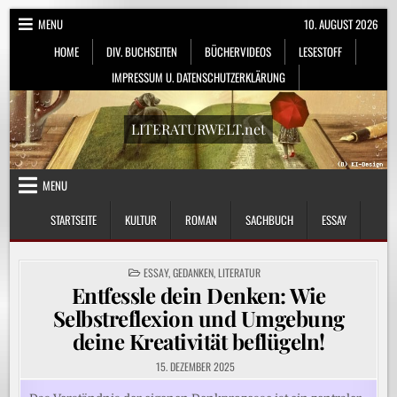
Skip
MENU
10. AUGUST 2026
to
HOME
DIV. BUCHSEITEN
BÜCHERVIDEOS
LESESTOFF
content
IMPRESSUM U. DATENSCHUTZERKLÄRUNG
LITERATURWELT.net
MENU
STARTSEITE
KULTUR
ROMAN
SACHBUCH
ESSAY
POSTED
ESSAY
,
GEDANKEN
,
LITERATUR
IN
Entfessle dein Denken: Wie
Selbstreflexion und Umgebung
deine Kreativität beflügeln!
15. DEZEMBER 2025