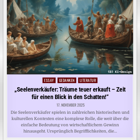
ESSAY
GEDANKEN
LITERATUR
Posted
in
„Seelenverkäufer: Träume teuer erkauft – Zeit
für einen Blick in den Schatten!“
17. NOVEMBER 2025
Die Seelenverkäufer spielen in zahlreichen historischen und
kulturellen Kontexten eine komplexe Rolle, die weit über die
einfache Bedeutung von wirtschaftlichem Gewinn
hinausgeht. Ursprünglich Begrifflichkeiten, die…