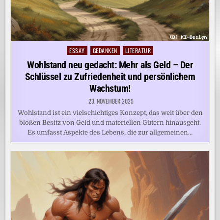
ESSAY
GEDANKEN
LITERATUR
Posted
in
Wohlstand neu gedacht: Mehr als Geld – Der
Schlüssel zu Zufriedenheit und persönlichem
Wachstum!
23. NOVEMBER 2025
Wohlstand ist ein vielschichtiges Konzept, das weit über den
bloßen Besitz von Geld und materiellen Gütern hinausgeht.
Es umfasst Aspekte des Lebens, die zur allgemeinen…