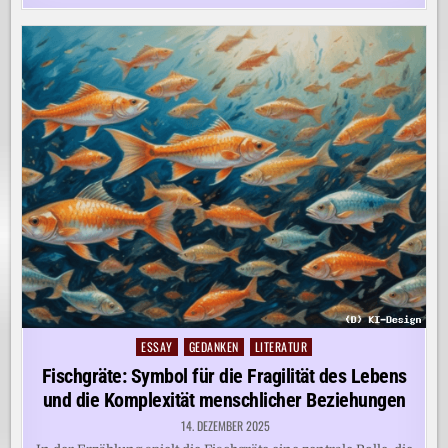
ESSAY
GEDANKEN
LITERATUR
Posted
in
Fischgräte: Symbol für die Fragilität des Lebens
und die Komplexität menschlicher Beziehungen
14. DEZEMBER 2025