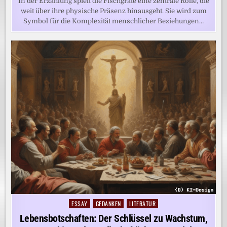
In der Erzählung spielt die Fischgräte eine zentrale Rolle, die
weit über ihre physische Präsenz hinausgeht. Sie wird zum
Symbol für die Komplexität menschlicher Beziehungen…
ESSAY
GEDANKEN
LITERATUR
Posted
in
Lebensbotschaften: Der Schlüssel zu Wachstum,