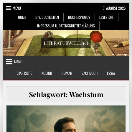
Skip
MENU
7. AUGUST 2026
to
HOME
DIV. BUCHSEITEN
BÜCHERVIDEOS
LESESTOFF
content
IMPRESSUM U. DATENSCHUTZERKLÄRUNG
LITERATURWELT.net
MENU
STARTSEITE
KULTUR
ROMAN
SACHBUCH
ESSAY
Schlagwort:
Wachstum