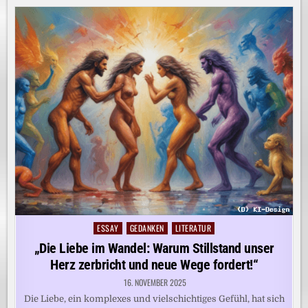
ESSAY
GEDANKEN
LITERATUR
Posted
in
„Die Liebe im Wandel: Warum Stillstand unser
Herz zerbricht und neue Wege fordert!“
16. NOVEMBER 2025
Die Liebe, ein komplexes und vielschichtiges Gefühl, hat sich