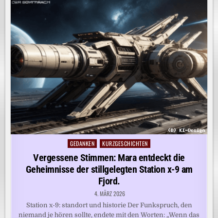
GEDANKEN
KURZGESCHICHTEN
Posted
in
Vergessene Stimmen: Mara entdeckt die
Geheimnisse der stillgelegten Station x-9 am
Fjord.
4. MÄRZ 2026
Station x-9: standort und historie Der Funkspruch, den
niemand je hören sollte, endete mit den Worten: „Wenn das