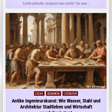
Licht erlischt, vergesst uns nicht.“ Es war…
ESSAY
GEDANKEN
LITERATUR
Posted
in
Antike Ingenieurskunst: Wie Wasser, Stahl und
Architektur Stadtleben und Wirtschaft