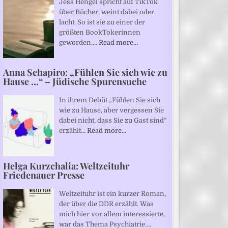
Jess Hengel spricht auf TikTok
über Bücher, weint dabei oder
lacht. So ist sie zu einer der
größten BookTokerinnen
geworden.…
Read more…
Anna Schapiro: „Fühlen Sie sich wie zu
Hause …“ – Jüdische Spurensuche
In ihrem Debüt „Fühlen Sie sich
wie zu Hause, aber vergessen Sie
dabei nicht, dass Sie zu Gast sind“
erzählt…
Read more…
Helga Kurzchalia: Weltzeituhr
Friedenauer Presse
Weltzeituhr ist ein kurzer Roman,
der über die DDR erzählt. Was
mich hier vor allem interessierte,
war das Thema Psychiatrie.…