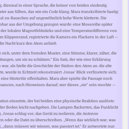
, diesmal in einer Sprache, die keiner von beiden eindeutig
ter aus Silben, das wie ein Code klang. Mara transkribierte hastig:
nal-zu-Rauschen auf ungewöhnlich hohe Werte kletterte. Die
fenbar aus der Umgebung gezogen wurde: eine Messreihe später
 der lokalen Magnetfeldstärke und eine Temperaturdifferenz von
m Klippenrand, registrierte die Kamera ein Flackern in der Luft —
die Nacht kurz den Atem anhielt.
 sich, unter dem fremden Muster, eine Stimme, klarer, zäher, die
itungen, um sie zu schützen.“ Ein Satz, der wie eine Erklärung
war, als hielte die Geschichte der Station den Atem an: die alte
e, wurde in Echtzeit rekonstruiert. Jonas‘ Blick verfinsterte sich;
ch eine Hintertür offenhalten. Mara aber spielte die Passage noch
uancen, nach Hinweisen darauf, wer dieses „sie“ sein mochte —
ation einsetzte, der bei beiden eine physische Reaktion auslöste:
 der Boden leicht nachgeben. Die Lampen flackerten, das Funklicht
Jonas schlug vor, das Gerät zu isolieren, die Antenne
en oder die Datei zu überschreiben. „Wenn das wirklich war, was
t, „dann müssen wir wissen, was passiert ist.“ Er antwortete nur: