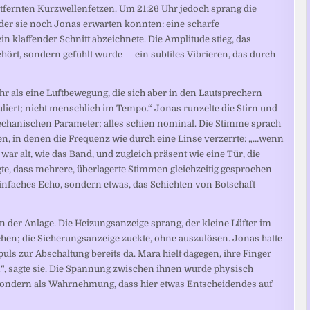
ernten Kurzwellenfetzen. Um 21:26 Uhr jedoch sprang die
der sie noch Jonas erwarten konnten: eine scharfe
in klaffender Schnitt abzeichnete. Die Amplitude stieg, das
hört, sondern gefühlt wurde — ein subtiles Vibrieren, das durch
r als eine Luftbewegung, die sich aber in den Lautsprechern
uliert; nicht menschlich im Tempo.“ Jonas runzelte die Stirn und
mechanischen Parameter; alles schien nominal. Die Stimme sprach
n, in denen die Frequenz wie durch eine Linse verzerrte: „…wenn
war alt, wie das Band, und zugleich präsent wie eine Tür, die
te, dass mehrere, überlagerte Stimmen gleichzeitig gesprochen
 einfaches Echo, sondern etwas, das Schichten von Botschaft
 der Anlage. Die Heizungsanzeige sprang, der kleine Lüfter im
hen; die Sicherungsanzeige zuckte, ohne auszulösen. Jonas hatte
uls zur Abschaltung bereits da. Mara hielt dagegen, ihre Finger
, sagte sie. Die Spannung zwischen ihnen wurde physisch
sondern als Wahrnehmung, dass hier etwas Entscheidendes auf