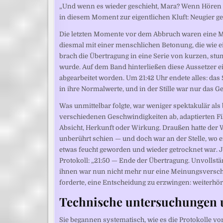
„Und wenn es wieder geschieht, Mara? Wenn Hören s
in diesem Moment zur eigentlichen Kluft: Neugier g
Die letzten Momente vor dem Abbruch waren eine Mi
diesmal mit einer menschlichen Betonung, die wie ein
brach die Übertragung in eine Serie von kurzen, st
wurde. Auf dem Band hinterließen diese Aussetzer ei
abgearbeitet worden. Um 21:42 Uhr endete alles: das 
in ihre Normalwerte, und in der Stille war nur das G
Was unmittelbar folgte, war weniger spektakulär als 
verschiedenen Geschwindigkeiten ab, adaptierten Fil
Absicht, Herkunft oder Wirkung. Draußen hatte der 
unberührt schien — und doch war an der Stelle, wo e
etwas feucht geworden und wieder getrocknet war. J
Protokoll: „21:50 — Ende der Übertragung. Unvollstän
ihnen war nun nicht mehr nur eine Meinungsverschie
forderte, eine Entscheidung zu erzwingen: weiterhö
Technische untersuchungen 
Sie begannen systematisch, wie es die Protokolle v