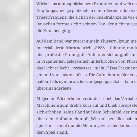
Wirbel aus atmosphärischem Brummen und weit entf
Empfangsanzeige plötzlich in einen Bereich, den we
Trägerfrequenz, die sich in der Spektralanzeige wie e
Rauschen formte sich zu einem Ton, der nicht nur ge
die Knochen ging.
Auf dem Band war zuerst nur ein Flüstern, kaum meh
materialisierte. Mara schrieb: „21:28 — Stimme, mod
überprüfte die Erdung, die Antennenstellung, alle 
in Fragmenten, gelegentlich unterbrochen von Phase
das Licht erlischt… vergesset… nicht…“ Das Fragment 
jemand von außen aufriss. Die Aufnahme später zeig
hatten, teils synchron, teils entgegengesetzt — kein
übereinanderlegte.
Mit jedem Wiederholen veränderte sich das Verhalten
Maschinenraum drehte kurz auf und blieb abrupt ste
sich erhoben, seine Hand auf dem Schaltfeld, der Imp
über dem Aufnahmeknopf: „Wir müssen alles haben“
spürbar — nicht nur als Meinungsverschiedenheit, 
dem Spiel stand.