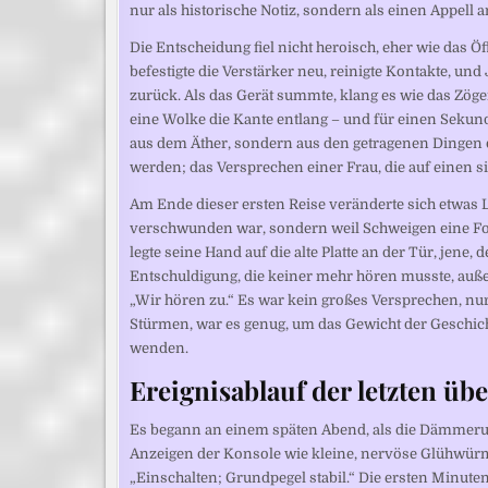
nur als historische Notiz, sondern als einen Appell a
Die Entscheidung fiel nicht heroisch, eher wie das 
befestigte die Verstärker neu, reinigte Kontakte, und 
zurück. Als das Gerät summte, klang es wie das Zöger
eine Wolke die Kante entlang – und für einen Sekund
aus dem Äther, sondern aus den getragenen Dingen d
werden; das Versprechen einer Frau, die auf einen si
Am Ende dieser ersten Reise veränderte sich etwas L
verschwunden war, sondern weil Schweigen eine For
legte seine Hand auf die alte Platte an der Tür, jene
Entschuldigung, die keiner mehr hören musste, außer
„Wir hören zu.“ Es war kein großes Versprechen, nu
Stürmen, war es genug, um das Gewicht der Geschicht
wenden.
Ereignisablauf der letzten üb
Es begann an einem späten Abend, als die Dämmerung
Anzeigen der Konsole wie kleine, nervöse Glühwürm
„Einschalten; Grundpegel stabil.“ Die ersten Minute