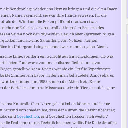
ie Sendeanlage wieder ans Netz zu bringen und die alten Daten
rin einen Namen gemacht; sie war Ihre Hände gewesen, für die
nd, als der Wind um die Ecken pfiff und draußen etwas
e nicht nur Kabel reparieren wollte. Unter den Brettern des
essen Seiten noch den ölig-süßen Geruch alter Zigaretten trugen.
rquellen fand sie eine Sammlung von Notizen, Namen,
 Riss im Untergrund eingezeichnet war, namens „alter Atem“.
inzelne Linie, sondern ein Geflecht aus Entscheidungen, die wie
berichteten Funkwarte von unsichtbaren Reflexionen, von
ragen gestellt wurden. Später war sie ein Ort für Experimente
ärkte Zimmer, ein Labor, in dem man behauptete, Atmosphären
en wurden dünner, und 1992 kamen die Akten frei: „Keine
en der Berichte schnurrte Misstrauen wie ein Tier, das nicht ganz
e einst Kontrolle über Leben gehabt haben könnte, und lachte
l jemand entschieden hat, dass der Nutzen die Gefahr überstieg.
nche sind
Geschichten
, und Geschichten fressen sich weiter.“
rn alle Probleme durch Technik beheben wollte. Die Kälte draußen