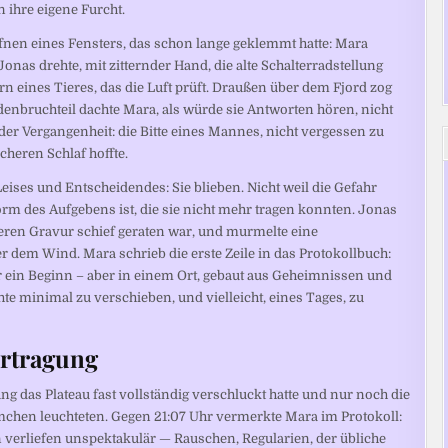
n ihre eigene Furcht.
Öffnen eines Fensters, das schon lange geklemmt hatte: Mara
Jonas drehte, mit zitternder Hand, die alte Schalterradstellung
n eines Tieres, das die Luft prüft. Draußen über dem Fjord zog
enbruchteil dachte Mara, als würde sie Antworten hören, nicht
er Vergangenheit: die Bitte eines Mannes, nicht vergessen zu
cheren Schlaf hoffte.
eises und Entscheidendes: Sie blieben. Nicht weil die Gefahr
m des Aufgebens ist, die sie nicht mehr tragen konnten. Jonas
, deren Gravur schief geraten war, und murmelte eine
 dem Wind. Mara schrieb die erste Zeile in das Protokollbuch:
r ein Beginn – aber in einem Ort, gebaut aus Geheimnissen und
e minimal zu verschieben, und vielleicht, eines Tages, zu
ertragung
 das Plateau fast vollständig verschluckt hatte und nur noch die
chen leuchteten. Gegen 21:07 Uhr vermerkte Mara im Protokoll:
n verliefen unspektakulär — Rauschen, Regularien, der übliche