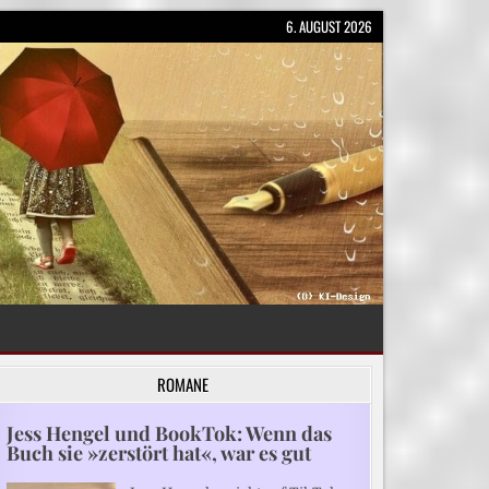
6. AUGUST 2026
ROMANE
Jess Hengel und BookTok: Wenn das
Buch sie »zerstört hat«, war es gut