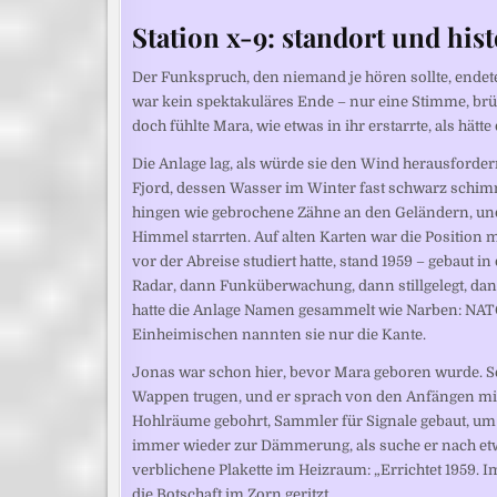
Station x-9: standort und hist
Der Funkspruch, den niemand je hören sollte, endete 
war kein spektakuläres Ende – nur eine Stimme, brü
doch fühlte Mara, wie etwas in ihr erstarrte, als hätt
Die Anlage lag, als würde sie den Wind herausforde
Fjord, dessen Wasser im Winter fast schwarz schim
hingen wie gebrochene Zähne an den Geländern, und
Himmel starrten. Auf alten Karten war die Position m
vor der Abreise studiert hatte, stand 1959 – gebaut i
Radar, dann Funküberwachung, dann stillgelegt, da
hatte die Anlage Namen gesammelt wie Narben: NATO-
Einheimischen nannten sie nur die Kante.
Jonas war schon hier, bevor Mara geboren wurde. Sei
Wappen trugen, und er sprach von den Anfängen mit 
Hohlräume gebohrt, Sammler für Signale gebaut, um 
immer wieder zur Dämmerung, als suche er nach etwas
verblichene Plakette im Heizraum: „Errichtet 1959. I
die Botschaft im Zorn geritzt.