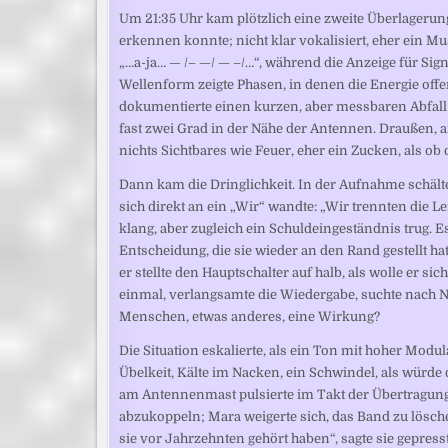
Um 21:35 Uhr kam plötzlich eine zweite Überlagerung
erkennen konnte; nicht klar vokalisiert, eher ein Mus
„…a-ja… — /– —/ — –/…“, während die Anzeige für Sig
Wellenform zeigte Phasen, in denen die Energie of
dokumentierte einen kurzen, aber messbaren Abfall
fast zwei Grad in der Nähe der Antennen. Draußen, a
nichts Sichtbares wie Feuer, eher ein Zucken, als ob 
Dann kam die Dringlichkeit. In der Aufnahme schälte
sich direkt an ein „Wir“ wandte: „Wir trennten die Le
klang, aber zugleich ein Schuldeingeständnis trug. Es 
Entscheidung, die sie wieder an den Rand gestellt hatt
er stellte den Hauptschalter auf halb, als wolle er si
einmal, verlangsamte die Wiedergabe, suchte nach N
Menschen, etwas anderes, eine Wirkung?
Die Situation eskalierte, als ein Ton mit hoher Modul
Übelkeit, Kälte im Nacken, ein Schwindel, als würde
am Antennenmast pulsierte im Takt der Übertragung. 
abzukoppeln; Mara weigerte sich, das Band zu lösch
sie vor Jahrzehnten gehört haben“, sagte sie gepress