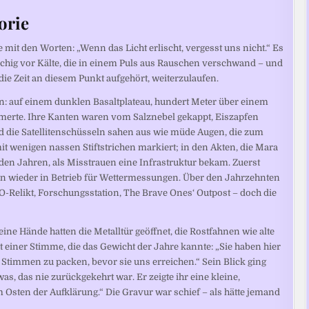
orie
mit den Worten: „Wenn das Licht erlischt, vergesst uns nicht.“ Es
chig vor Kälte, die in einem Puls aus Rauschen verschwand – und
e die Zeit an diesem Punkt aufgehört, weiterzulaufen.
rn: auf einem dunklen Basaltplateau, hundert Meter über einem
merte. Ihre Kanten waren vom Salznebel gekappt, Eiszapfen
 die Satellitenschüsseln sahen aus wie müde Augen, die zum
it wenigen nassen Stiftstrichen markiert; in den Akten, die Mara
n den Jahren, als Misstrauen eine Infrastruktur bekam. Zuerst
nn wieder in Betrieb für Wettermessungen. Über den Jahrzehnten
Relikt, Forschungsstation, The Brave Ones‘ Outpost – doch die
ne Hände hatten die Metalltür geöffnet, die Rostfahnen wie alte
einer Stimme, die das Gewicht der Jahre kannte: „Sie haben hier
Stimmen zu packen, bevor sie uns erreichen.“ Sein Blick ging
, das nie zurückgekehrt war. Er zeigte ihr eine kleine,
m Osten der Aufklärung.“ Die Gravur war schief – als hätte jemand