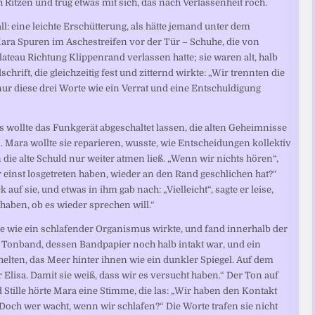
 Ritzen und trug etwas mit sich, das nach Verlassenheit roch.
ll: eine leichte Erschütterung, als hätte jemand unter dem
a Spuren im Aschestreifen vor der Tür – Schuhe, die von
teau Richtung Klippenrand verlassen hatte; sie waren alt, halb
chrift, die gleichzeitig fest und zitternd wirkte: „Wir trennten die
nur diese drei Worte wie ein Verrat und eine Entschuldigung
as wollte das Funkgerät abgeschaltet lassen, die alten Geheimnisse
 Mara wollte sie reparieren, wusste, wie Entscheidungen kollektiv
 die alte Schuld nur weiter atmen ließ. „Wenn wir nichts hören“,
ir einst losgetreten haben, wieder an den Rand geschlichen hat?“
 auf sie, und etwas in ihm gab nach: „Vielleicht“, sagte er leise,
haben, ob es wieder sprechen will.“
ie wie ein schlafender Organismus wirkte, und fand innerhalb der
in Tonband, dessen Bandpapier noch halb intakt war, und ein
helten, das Meer hinter ihnen wie ein dunkler Spiegel. Auf dem
Elisa. Damit sie weiß, dass wir es versucht haben.“ Der Ton auf
tille hörte Mara eine Stimme, die las: „Wir haben den Kontakt
 Doch wer wacht, wenn wir schlafen?“ Die Worte trafen sie nicht