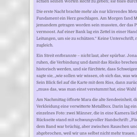
schien seinen Worten Recht zu geben; sie blies durch
Die erste Nacht brachte mehr als nur klirrendes Meta
Fundament ein Herz geschlagen. Am Morgen fand Mar
jemandem getragen worden sein mussten, der das Pla
vermoost. Auf einer Bank lag ein Zettel in einer Hands
Leitungen, um sie zu schützen.“ Keine Unterschrift, 
zugleich.
Ein Streit entbrannte – nicht laut, aber spürbar. Jon
ruhen, die Verbindung und damit das Risiko brechen.
historisch werden, und sie fürchtete, dass Schweigen
sagte sie, „wie sollen wir wissen, ob sich das, was w
Sein Blick fiel auf die Karte mit dem Riss, dann zurück
„muss das, was man einst verstummt hat, eine Wahl 
Am Nachmittag öffnete Mara die alte Sendeeinheit, d
Verkleidung eine verwitterte Metallbox. Darin lag e
einzelnes Foto: zwei Männer, die in eine Kamera läc
Rückseite stand mit schwungvoller Handschrift: „Für 
dem Band war brüchig, aber zwischen Rauschen und S
abgebrochen, weil wir uns selbst nicht mehr trauen.