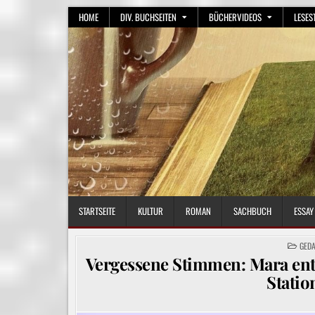
Skip
HOME
DIV. BUCHSEITEN
BÜCHERVIDEOS
LESES
to
content
STARTSEITE
KULTUR
ROMAN
SACHBUCH
ESSAY
POST
GED
IN
Vergessene Stimmen: Mara entd
Statio