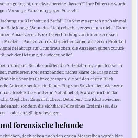
chon genug ist, um etwas hereinzulassen?“ Ihre Differenz wurde
egen Vorsorge, Forschung gegen Vorsicht.
schung aus Klarheit und Zerfall. Die Stimme sprach noch einmal,
e Bitte klang: „Wenn das Licht erlischt, vergesst uns nicht.“ Dann
ummen Aussetzern, als ob die Verbindung von innen zerrissen
n Muster — Pausen von exakt gleicher Länge, als sei ein Protokoll
Signal fiel abrupt auf Grundrauschen, die Anzeigen glitten zurück
eräusch der Heizung, die wieder anlief.
beunruhigend. Sie überprüften die Aufzeichnung, spielten sie in
ter, markierten Frequenzbänder; nichts klärte die Frage nach
Wind eine Spur im Schnee gezogen, die auf den ersten Blick
r die Antenne senkte, ein feiner Ring von Salzkrusten, wie wenn
onas streckte die Hand zum Notfallhebel; Mara schrieb in das
dig. Möglicher Eingriff früherer Betreiber.“ Die Kluft zwischen
denheit, sondern die sichtbare Folge eines Ereignisses, das
ren — oder endgültig schweigen.
und forensische befunde
orschrieben, doch schon nach den ersten Messreihen wurde klar: