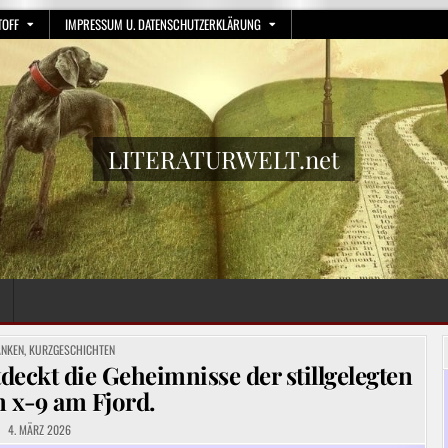
TOFF
IMPRESSUM U. DATENSCHUTZERKLÄRUNG
LITERATURWELT.net
ED
ANKEN
,
KURZGESCHICHTEN
eckt die Geheimnisse der stillgelegten
n x-9 am Fjord.
4. MÄRZ 2026