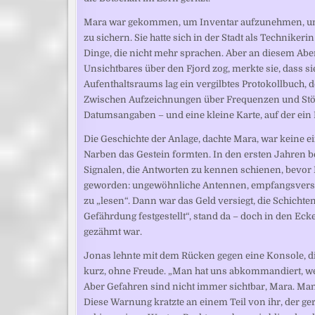
Mara war gekommen, um Inventar aufzunehmen, um d
zu sichern. Sie hatte sich in der Stadt als Technike
Dinge, die nicht mehr sprachen. Aber an diesem Abe
Unsichtbares über den Fjord zog, merkte sie, dass si
Aufenthaltsraums lag ein vergilbtes Protokollbuch, d
Zwischen Aufzeichnungen über Frequenzen und Stö
Datumsangaben – und eine kleine Karte, auf der ein
Die Geschichte der Anlage, dachte Mara, war keine e
Narben das Gestein formten. In den ersten Jahren 
Signalen, die Antworten zu kennen schienen, bevor F
geworden: ungewöhnliche Antennen, empfangsverst
zu „lesen“. Dann war das Geld versiegt, die Schicht
Gefährdung festgestellt“, stand da – doch in den Eck
gezähmt war.
Jonas lehnte mit dem Rücken gegen eine Konsole, di
kurz, ohne Freude. „Man hat uns abkommandiert, wei
Aber Gefahren sind nicht immer sichtbar, Mara. Ma
Diese Warnung kratzte an einem Teil von ihr, der ge