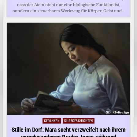
dass der Atem nicht nur eine biologische Funktion ist,
sondern ein steuerbares Werkzeug für Körper, Geist und…
GEDANKEN
KURZGESCHICHTEN
Posted
in
Stille im Dorf: Mara sucht verzweifelt nach ihrem