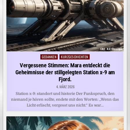
GEDANKEN
KURZGESCHICHTEN
Posted
in
Vergessene Stimmen: Mara entdeckt die
Geheimnisse der stillgelegten Station x-9 am
Fjord.
4. MÄRZ 2026
Station x-9: standort und historie Der Funkspruch, den
niemand je hören sollte, endete mit den Worten: „Wenn das
Licht erlischt, vergesst uns nicht.“ Es war…