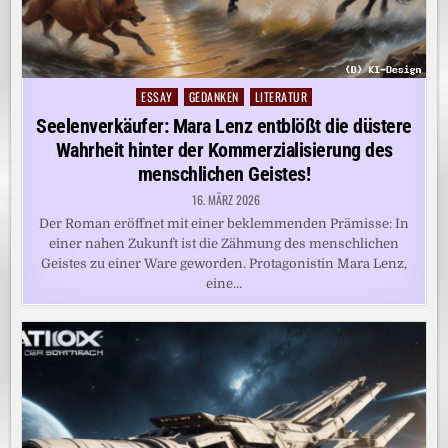
ESSAY
GEDANKEN
LITERATUR
Posted
in
Seelenverkäufer: Mara Lenz entblößt die düstere
Wahrheit hinter der Kommerzialisierung des
menschlichen Geistes!
16. MÄRZ 2026
Der Roman eröffnet mit einer beklemmenden Prämisse: In
einer nahen Zukunft ist die Zähmung des menschlichen
Geistes zu einer Ware geworden. Protagonistin Mara Lenz,
eine…