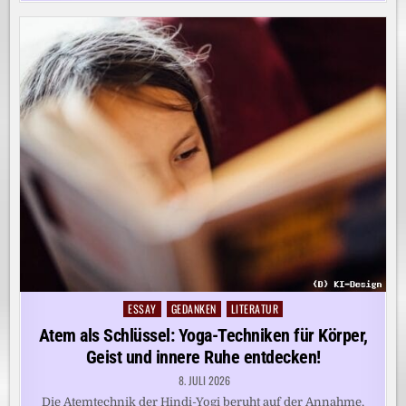
ESSAY
GEDANKEN
LITERATUR
Posted
in
Atem als Schlüssel: Yoga-Techniken für Körper,
Geist und innere Ruhe entdecken!
8. JULI 2026
Die Atemtechnik der Hindi-Yogi beruht auf der Annahme,