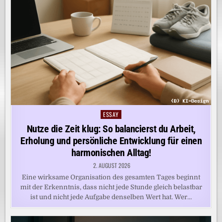
ESSAY
Posted
in
Nutze die Zeit klug: So balancierst du Arbeit,
Erholung und persönliche Entwicklung für einen
harmonischen Alltag!
2. AUGUST 2026
Eine wirksame Organisation des gesamten Tages beginnt
mit der Erkenntnis, dass nicht jede Stunde gleich belastbar
ist und nicht jede Aufgabe denselben Wert hat. Wer…