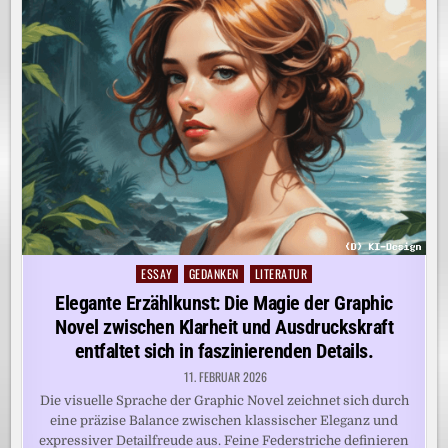
ESSAY
GEDANKEN
LITERATUR
Posted
in
Elegante Erzählkunst: Die Magie der Graphic
Novel zwischen Klarheit und Ausdruckskraft
entfaltet sich in faszinierenden Details.
11. FEBRUAR 2026
Die visuelle Sprache der Graphic Novel zeichnet sich durch
eine präzise Balance zwischen klassischer Eleganz und
expressiver Detailfreude aus. Feine Federstriche definieren