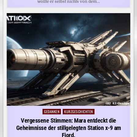
wollte er selbst nichts von dem…
GEDANKEN
KURZGESCHICHTEN
Posted
in
Vergessene Stimmen: Mara entdeckt die
Geheimnisse der stillgelegten Station x-9 am
Fjord.