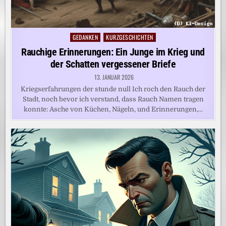
GEDANKEN
KURZGESCHICHTEN
Posted
in
Rauchige Erinnerungen: Ein Junge im Krieg und
der Schatten vergessener Briefe
13. JANUAR 2026
Kriegserfahrungen der stunde null Ich roch den Rauch der
Stadt, noch bevor ich verstand, dass Rauch Namen tragen
konnte: Asche von Küchen, Nägeln, und Erinnerungen,…