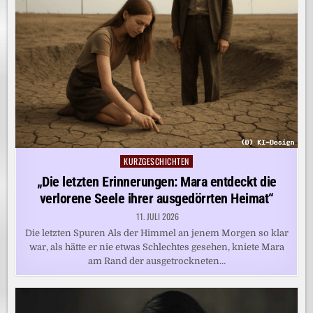
KURZGESCHICHTEN
Posted
in
„Die letzten Erinnerungen: Mara entdeckt die
verlorene Seele ihrer ausgedörrten Heimat“
11. JULI 2026
Die letzten Spuren Als der Himmel an jenem Morgen so klar
war, als hätte er nie etwas Schlechtes gesehen, kniete Mara
am Rand der ausgetrockneten…