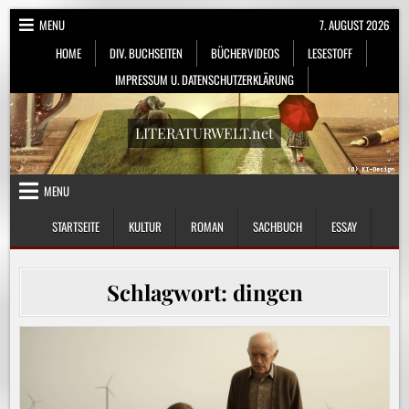
Skip
MENU
7. AUGUST 2026
to
HOME
DIV. BUCHSEITEN
BÜCHERVIDEOS
LESESTOFF
content
IMPRESSUM U. DATENSCHUTZERKLÄRUNG
LITERATURWELT.net
MENU
STARTSEITE
KULTUR
ROMAN
SACHBUCH
ESSAY
Schlagwort:
dingen