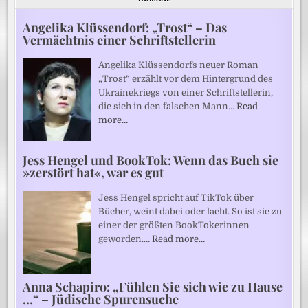
Angelika Klüssendorf: „Trost“ – Das
Vermächtnis einer Schriftstellerin
Angelika Klüssendorfs neuer Roman
„Trost“ erzählt vor dem Hintergrund des
Ukrainekriegs von einer Schriftstellerin,
die sich in den falschen Mann…
Read
more…
Jess Hengel und BookTok: Wenn das Buch sie
»zerstört hat«, war es gut
Jess Hengel spricht auf TikTok über
Bücher, weint dabei oder lacht. So ist sie zu
einer der größten BookTokerinnen
geworden.…
Read more…
Anna Schapiro: „Fühlen Sie sich wie zu Hause
…“ – Jüdische Spurensuche