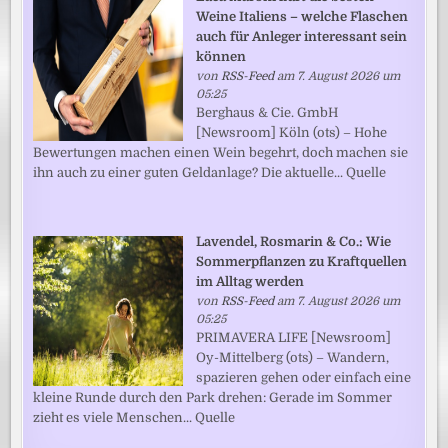
Weine Italiens – welche Flaschen
auch für Anleger interessant sein
können
von
RSS-Feed
am 7. August 2026 um
05:25
Berghaus & Cie. GmbH
[Newsroom] Köln (ots) – Hohe
Bewertungen machen einen Wein begehrt, doch machen sie
ihn auch zu einer guten Geldanlage? Die aktuelle... Quelle
Lavendel, Rosmarin & Co.: Wie
Sommerpflanzen zu Kraftquellen
im Alltag werden
von
RSS-Feed
am 7. August 2026 um
05:25
PRIMAVERA LIFE [Newsroom]
Oy-Mittelberg (ots) – Wandern,
spazieren gehen oder einfach eine
kleine Runde durch den Park drehen: Gerade im Sommer
zieht es viele Menschen... Quelle