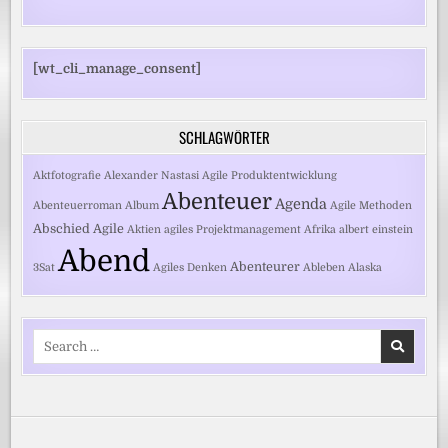
[wt_cli_manage_consent]
SCHLAGWÖRTER
Aktfotografie
Alexander Nastasi
Agile Produktentwicklung
Abenteuer
Agenda
Abenteuerroman
Album
Agile Methoden
Abschied
Agile
Aktien
agiles Projektmanagement
Afrika
albert einstein
Abend
Abenteurer
3Sat
Agiles Denken
Ableben
Alaska
Search
for: