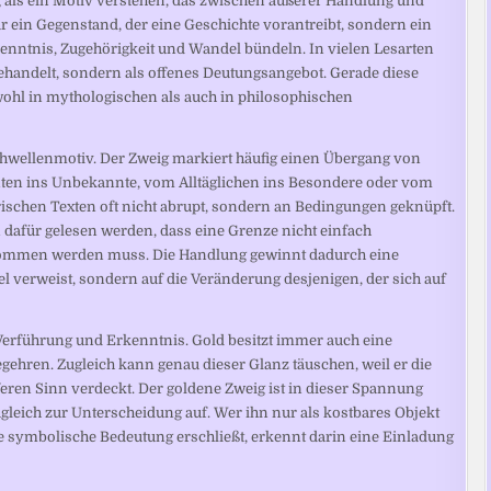
eig als ein Motiv verstehen, das zwischen äußerer Handlung und
nur ein Gegenstand, der eine Geschichte vorantreibt, sondern ein
enntnis, Zugehörigkeit und Wandel bündeln. In vielen Lesarten
ehandelt, sondern als offenes Deutungsangebot. Gerade diese
ohl in mythologischen als auch in philosophischen
Schwellenmotiv. Der Zweig markiert häufig einen Übergang von
ten ins Unbekannte, vom Alltäglichen ins Besondere oder vom
rischen Texten oft nicht abrupt, sondern an Bedingungen geknüpft.
 dafür gelesen werden, dass eine Grenze nicht einfach
nommen werden muss. Die Handlung gewinnt dadurch eine
iel verweist, sondern auf die Veränderung desjenigen, der sich auf
n Verführung und Erkenntnis. Gold besitzt immer auch eine
gehren. Zugleich kann genau dieser Glanz täuschen, weil er die
eren Sinn verdeckt. Der goldene Zweig ist in dieser Spannung
zugleich zur Unterscheidung auf. Wer ihn nur als kostbares Objekt
ine symbolische Bedeutung erschließt, erkennt darin eine Einladung