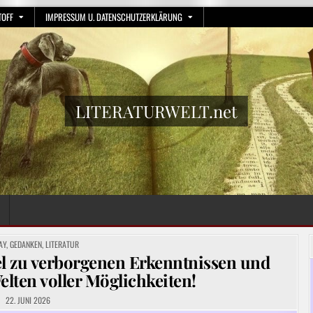
TOFF
IMPRESSUM U. DATENSCHUTZERKLÄRUNG
LITERATURWELT.net
TED
AY
,
GEDANKEN
,
LITERATUR
el zu verborgenen Erkenntnissen und
lten voller Möglichkeiten!
22. JUNI 2026