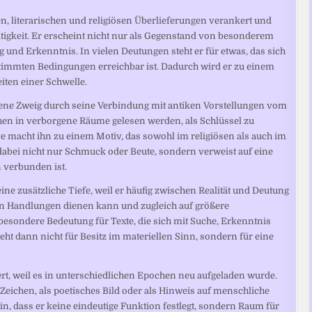
en, literarischen und religiösen Überlieferungen verankert und
igkeit. Er erscheint nicht nur als Gegenstand von besonderem
 und Erkenntnis. In vielen Deutungen steht er für etwas, das sich
estimmten Bedingungen erreichbar ist. Dadurch wird er zu einem
ten einer Schwelle.
ldene Zweig durch seine Verbindung mit antiken Vorstellungen vom
chen in verborgene Räume gelesen werden, als Schlüssel zu
ve macht ihn zu einem Motiv, das sowohl im religiösen als auch im
 dabei nicht nur Schmuck oder Beute, sondern verweist auf eine
 verbunden ist.
ine zusätzliche Tiefe, weil er häufig zwischen Realität und Deutung
 von Handlungen dienen kann und zugleich auf größere
esondere Bedeutung für Texte, die sich mit Suche, Erkenntnis
eht dann nicht für Besitz im materiellen Sinn, sondern für eine
rt, weil es in unterschiedlichen Epochen neu aufgeladen wurde.
 Zeichen, als poetisches Bild oder als Hinweis auf menschliche
in, dass er keine eindeutige Funktion festlegt, sondern Raum für