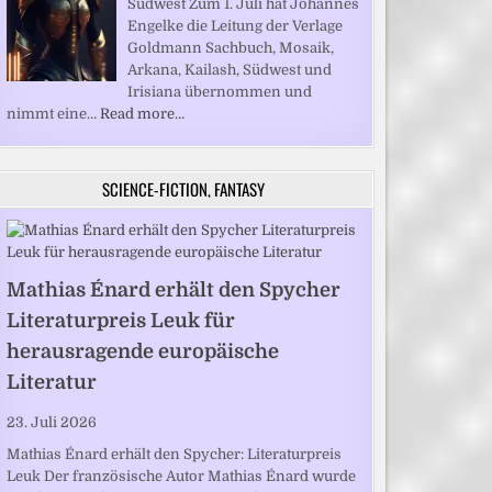
Südwest Zum 1. Juli hat Johannes
Engelke die Leitung der Verlage
Goldmann Sachbuch, Mosaik,
Arkana, Kailash, Südwest und
Irisiana übernommen und
nimmt eine…
Read more…
SCIENCE-FICTION, FANTASY
Mathias Énard erhält den Spycher
Literaturpreis Leuk für
herausragende europäische
Literatur
23. Juli 2026
Mathias Énard erhält den Spycher: Literaturpreis
Leuk Der französische Autor Mathias Énard wurde