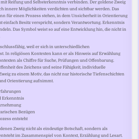
v mit Reifung und Selbsterkenntnis verbinden. Der goldene Zweig
ich innere Möglichkeiten verdichten und sichtbar werden. Das
n für einen Prozess stehen, in dem Unsicherheit in Orientierung
cht einfach Besitz verspricht, sondern Verantwortung. Erkenntnis
ln. Das Symbol weist so auf eine Entwicklung hin, die nicht in
.
schlussfähig, weil er sich in unterschiedlichen
t. In religiösen Kontexten kann er als Hinweis auf Erwählung
ontexten als Chiffre für Suche, Prüfungen und Offenbarung.
fenheit des Zeichens und seine Fähigkeit, individuelle
weig zu einem Motiv, das nicht nur historische Tiefenschichten
 und Orientierung aufnimmt.
rfahrungen
d Erkenntnis
ahrnehmung
terarischen Bezügen
ozess entsteht
ldenen Zweig nicht als eindeutige Botschaft, sondern als
 entsteht im Zusammenspiel von Kontext, Erzählung und Lesart.