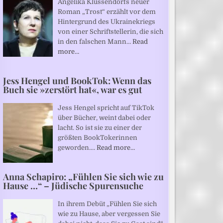
Angelika Klüssendorfs neuer
Roman „Trost“ erzählt vor dem
Hintergrund des Ukrainekriegs
von einer Schriftstellerin, die sich
in den falschen Mann…
Read
more…
Jess Hengel und BookTok: Wenn das
Buch sie »zerstört hat«, war es gut
Jess Hengel spricht auf TikTok
über Bücher, weint dabei oder
lacht. So ist sie zu einer der
größten BookTokerinnen
geworden.…
Read more…
Anna Schapiro: „Fühlen Sie sich wie zu
Hause …“ – Jüdische Spurensuche
In ihrem Debüt „Fühlen Sie sich
wie zu Hause, aber vergessen Sie