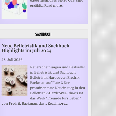
dabei nicht, dass Sie zu Gast sind“
erzählt…
Read more…
SACHBUCH
Neue Belletristik und Sachbuch
Highlights im Juli 2024
28. Juli 2026
Neuerscheinungen und Bestseller
in Belletristik und Sachbuch
Belletristik Hardcover: Fredrik
Backman auf Platz 6 Der
prominenteste Neueinstieg in den
Belletristik-Hardcover-Charts ist
das Werk "Freunde fürs Leben"
von Fredrik Backman, das…
Read more…