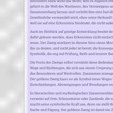
Besonders stark wirkt das Motiv, weil es zugleich et
gehört in die Welt des Wachsens, des Verzweigens u
Zusammenhang heraus und verleiht ihm eine fast übe
Gewöhnliche verwandelt wird, ohne seine Herkunft zu
weil sie auf eine Erkenntnis hindeutet, die nicht auß
Auch im Hinblick auf geistige Entwicklung besitzt d
dafür gelesen werden, dass Erkenntnis nicht einfac
muss. Der Zweig markiert in diesem Sinn einen Mom
ihn zu deuten, und nicht jeder ist bereit, die Konseq
Symbolik, die eng mit Prüfung, Reife und innerer Ber
Die Form des Zweigs selbst verstärkt diese Bedeutung
Wege und Richtungen, die sich aus einem Ursprung e
des Besonderen und Wertvollen. Zusammen erzeugen
Der goldene Zweig kann so als Symbol eines Weges ve
Entscheidungen, Abzweigungen und Wendungen entf
In literarischen und mythologischen Zusammenhäng
verweist auf Orte, Erkenntnisse oder Zustände, die 
macht seine symbolische Kraft aus, denn sie stellt 
Suche und Fügung. Der goldene Zweig ist damit ein Z