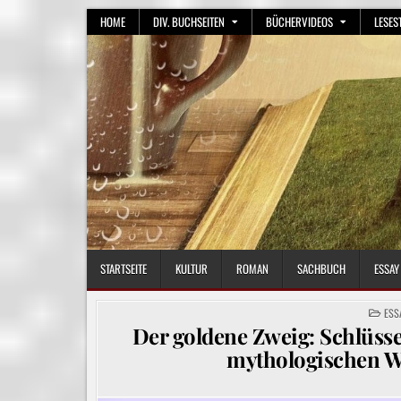
Skip
HOME
DIV. BUCHSEITEN
BÜCHERVIDEOS
LESES
to
content
STARTSEITE
KULTUR
ROMAN
SACHBUCH
ESSAY
POS
ESS
IN
Der goldene Zweig: Schlüss
mythologischen We