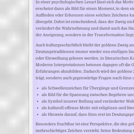
In einer psychologischen Lesart lässt sich das Moti
erscheint dann als Bild für einen Moment, in dem s
Auffinden oder Erkennen eines solchen Zeichens kan
übergeht. Dabei ist entscheidend, dass der Zweig ni
verändert die Wahrnehmung und damit auch das Hande
der Aneignung, sondern in der Transformation liegt
Auch kulturgeschichtlich bleibt der goldene Zweig an
Deutungstraditionen immer wieder neu einfügen läss
oder Einweihung gelesen werden, in literarischen K
Moderne Interpretationen betonen dagegen oft die Of
Erfahrungen abzubilden. Dadurch wird der goldene Z
trägt, sondern auch gegenwärtige Fragen nach Sinn
als Schwellenzeichen für Übergänge und Grenze
als Bild für die Spannung zwischen Begehren un
als Symbol innerer Reifung und veränderter W
als kulturell offenes Motiv mit religiösen und li
als Hinweis darauf, dass Sinn erst im Deutungspr
Besonders fruchtbar ist eine Perspektive, die den go
mehrschichtiges Zeichen versteht. Seine Bedeutung