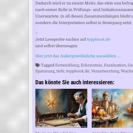
Dadurch wird er zu einem Motiv, das stets neu befr
nach seiner Rolle in Prüfungs- und Initiationszusa
Unerwartete. In all diesen Zusammenhängen bleibt de
sondern die Interpretation selbst in Bewegung setzt.
–
Jetzt Leseprobe suchen auf
toppbook.de
und selbst überzeugen
Hier jetzt das Außergewöhnliche auswählen …
Tagged
Entwicklung
,
Erkenntnis
,
Faszination
,
Ge
Spannung
,
tiefe
,
toppbook.de
,
Verantwortung
,
Wach
Das könnte Sie auch interessieren: