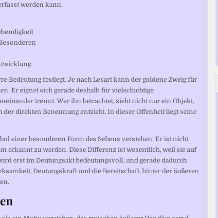
erfasst werden kann.
ebendigkeit
s Besonderen
ntwicklung
rre Bedeutung festlegt. Je nach Lesart kann der goldene Zweig für
n. Er eignet sich gerade deshalb für vielschichtige
neinander trennt. Wer ihn betrachtet, sieht nicht nur ein Objekt,
h der direkten Benennung entzieht. In dieser Offenheit liegt seine
bol einer besonderen Form des Sehens verstehen. Er ist nicht
erkannt zu werden. Diese Differenz ist wesentlich, weil sie auf
g wird erst im Deutungsakt bedeutungsvoll, und gerade dadurch
rksamkeit, Deutungskraft und die Bereitschaft, hinter der äußeren
en.
ven