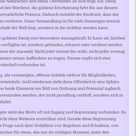
was Natürliches und etwas Überhöhtes an sich trägt. Ein Zweig
nd des Werdens; die goldene Erscheinung hebt ihn aus diesem
rnatürliche Präsenz. Dadurch entsteht der Eindruck, dass das
 verlieren. Diese Verwandlung ist für viele Deutungen zentral,
erhalb der Welt liegt, sondern in ihr sichtbar werden kann.
er goldene Zweig eine besondere Aussagekraft. Er kann als Zeichen
h verfügbar ist, sondern gefunden, erkannt oder verdient werden
ent der Auswahl: Nicht jeder nimmt ihn wahr, nicht jeder vermag
uenzen seines Auffindens zu tragen. Daraus ergibt sich eine
eitschaft verbunden ist.
. Als verzweigtes, offenes Gebilde steht er für Möglichkeiten,
ntwickeln. Gold wiederum zieht diese Offenheit in eine Sphäre
 beide Elemente ein Bild von Ordnung und Potenzial zugleich.
rstanden werden, der nicht geradlinig verläuft, sondern sich in
altet.
en wird das Motiv oft mit Zugang und Begrenzung verbunden. Es
nicht ohne Weiteres erreichbar sind. Gerade diese Begrenzung
die Frage nach dem Verhältnis von Begehren und Erlaubnis, von
eichen für etwas, das nur im richtigen Moment, unter den