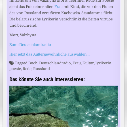
Im Zentrum von Valzhyna Morts „Berliner Rede zur Poesie“
steht das Foto einer alten
Frau
mit Kind, die vor den Fluten
des von Russland zerstörten Kachowka-Staudamms flieht.
Die belarussische Lyrikerin verschränkt die Zeiten virtuos
und berührend.
Mort, Valzhyna
Zum: Deutschlandradio
Hier jetzt das Außergewöhnliche auswählen …
Tagged
Buch
,
Deutschlandradio
,
Frau
,
Kultur
,
lyrikerin
,
poesie
,
Rede
,
Russland
Das könnte Sie auch interessieren: