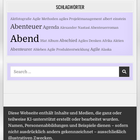
SCHLAGWÖRTER
Aktfotografie
Agile Methoden
agiles Projektmanagement
albert einstein
Abenteuer
Agenda
Alexander Nastasi
Abenteuerroman
Abend
Abschied
3Sat
Album
Agiles Denken
Afrika
Aktien
Abenteurer
Agile
Ableben
Agile Produktentwicklung
Alaska
Search
for:
Diese Webseite enthält Inhalte und Medien, die ganz oder
teilweise KI-unterstützt erstellt oder bearbeitet wurden.
Namen, Personenabbildungen und Beispiele dienen – sofern
nicht ausdrücklich anders gekennzeichnet – ausschließlich
illustrativen Zwecken.