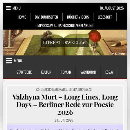
Skip
MENU
10. AUGUST 2026
to
HOME
DIV. BUCHSEITEN
BÜCHERVIDEOS
LESESTOFF
content
IMPRESSUM U. DATENSCHUTZERKLÄRUNG
LITERATURWELT.net
MENU
STARTSEITE
KULTUR
ROMAN
SACHBUCH
ESSAY
POSTED
DEUTSCHLANDRADIO
,
LITERATURNEWZS
IN
Valzhyna Mort – Long Lines, Long
Days – Berliner Rede zur Poesie
2026
21. JUNI 2026