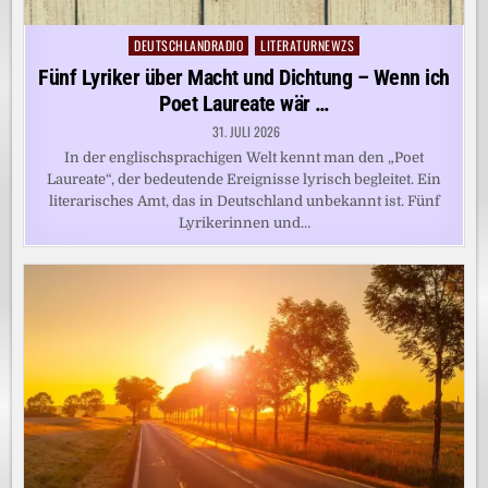
DEUTSCHLANDRADIO
LITERATURNEWZS
Posted
in
Fünf Lyriker über Macht und Dichtung – Wenn ich
Poet Laureate wär …
31. JULI 2026
In der englischsprachigen Welt kennt man den „Poet
Laureate“, der bedeutende Ereignisse lyrisch begleitet. Ein
literarisches Amt, das in Deutschland unbekannt ist. Fünf
Lyrikerinnen und…