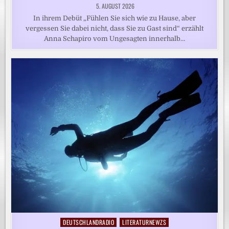
5. AUGUST 2026
In ihrem Debüt „Fühlen Sie sich wie zu Hause, aber
vergessen Sie dabei nicht, dass Sie zu Gast sind“ erzählt
Anna Schapiro vom Ungesagten innerhalb…
DEUTSCHLANDRADIO
LITERATURNEWZS
Posted