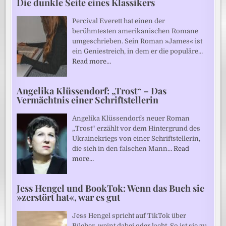
Die dunkle Seite eines Klassikers
Percival Everett hat einen der
berühmtesten amerikanischen Romane
umgeschrieben. Sein Roman »James« ist
ein Geniestreich, in dem er die populäre…
Read more…
Angelika Klüssendorf: „Trost“ – Das
Vermächtnis einer Schriftstellerin
Angelika Klüssendorfs neuer Roman
„Trost“ erzählt vor dem Hintergrund des
Ukrainekriegs von einer Schriftstellerin,
die sich in den falschen Mann…
Read
more…
Jess Hengel und BookTok: Wenn das Buch sie
»zerstört hat«, war es gut
Jess Hengel spricht auf TikTok über
Bücher, weint dabei oder lacht. So ist sie zu