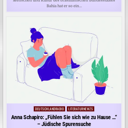
Menschen und Kultur des brasilianischen Bundesstaates
Bahia hat er so ein…
DEUTSCHLANDRADIO
LITERATURNEWZS
Posted
in
Anna Schapiro: „Fühlen Sie sich wie zu Hause …“
– Jüdische Spurensuche