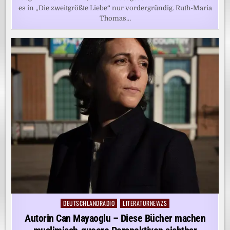
es in „Die zweitgrößte Liebe“ nur vordergründig. Ruth-Maria
Thomas…
DEUTSCHLANDRADIO
LITERATURNEWZS
Posted
in
Autorin Can Mayaoglu – Diese Bücher machen