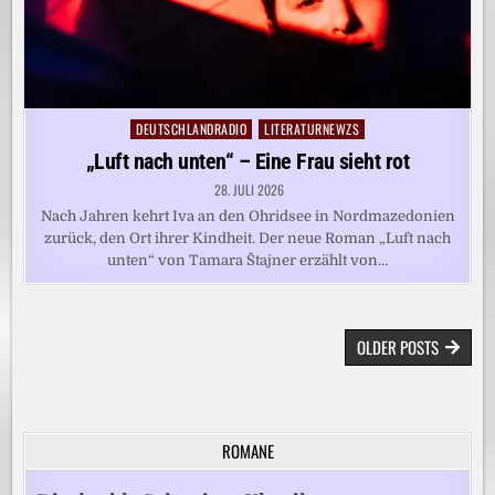
DEUTSCHLANDRADIO
LITERATURNEWZS
Posted
in
„Luft nach unten“ – Eine Frau sieht rot
28. JULI 2026
Nach Jahren kehrt Iva an den Ohridsee in Nordmazedonien
zurück, den Ort ihrer Kindheit. Der neue Roman „Luft nach
unten“ von Tamara Štajner erzählt von…
BEITRAGSNAVIGATION
OLDER POSTS
ROMANE