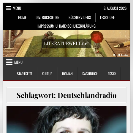
Skip
MENU
8. AUGUST 2026
to
HOME
DIV. BUCHSEITEN
BÜCHERVIDEOS
LESESTOFF
content
IMPRESSUM U. DATENSCHUTZERKLÄRUNG
LITERATURWELT.net
MENU
STARTSEITE
KULTUR
ROMAN
SACHBUCH
ESSAY
Schlagwort:
Deutschlandradio