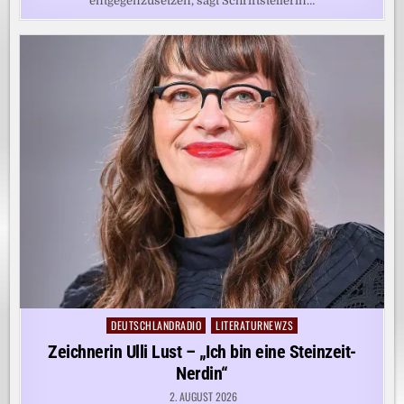
entgegenzusetzen, sagt Schriftstellerin…
DEUTSCHLANDRADIO
LITERATURNEWZS
Posted
in
Zeichnerin Ulli Lust – „Ich bin eine Steinzeit-
Nerdin“
2. AUGUST 2026