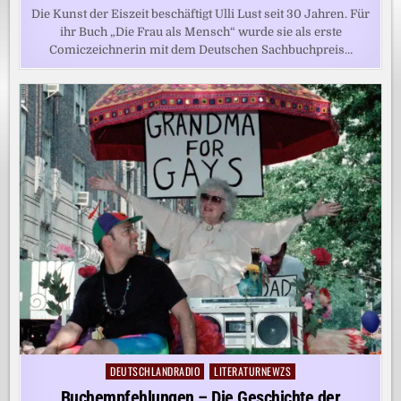
Die Kunst der Eiszeit beschäftigt Ulli Lust seit 30 Jahren. Für
ihr Buch „Die Frau als Mensch“ wurde sie als erste
Comiczeichnerin mit dem Deutschen Sachbuchpreis…
DEUTSCHLANDRADIO
LITERATURNEWZS
Posted
in
Buchempfehlungen – Die Geschichte der