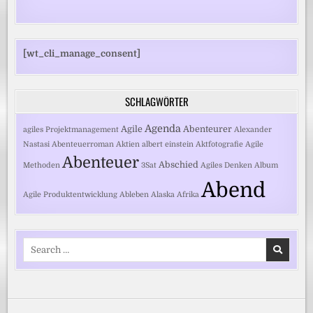
[wt_cli_manage_consent]
SCHLAGWÖRTER
Agenda
Agile
Abenteurer
agiles Projektmanagement
Alexander
Nastasi
Abenteuerroman
Aktien
albert einstein
Aktfotografie
Agile
Abenteuer
Abschied
Methoden
3Sat
Agiles Denken
Album
Abend
Agile Produktentwicklung
Ableben
Alaska
Afrika
Search
for: