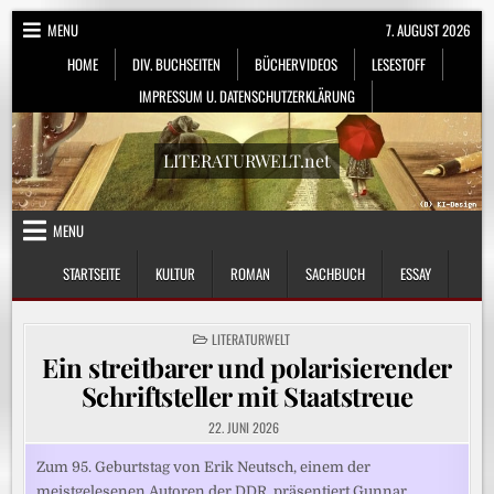
Skip
MENU
7. AUGUST 2026
to
HOME
DIV. BUCHSEITEN
BÜCHERVIDEOS
LESESTOFF
content
IMPRESSUM U. DATENSCHUTZERKLÄRUNG
LITERATURWELT.net
MENU
STARTSEITE
KULTUR
ROMAN
SACHBUCH
ESSAY
POSTED
LITERATURWELT
IN
Ein streitbarer und polarisierender
Schriftsteller mit Staatstreue
22. JUNI 2026
Zum 95. Geburtstag von Erik Neutsch, einem der
meistgelesenen Autoren der DDR, präsentiert Gunnar