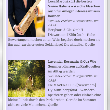
Luca Maroni kürt die besten
Weine Italiens – welche Flaschen
auch für Anleger interessant sein
können
von
RSS-Feed
am 7. August 2026 um
05:25
Berghaus & Cie. GmbH
[Newsroom] Köln (ots) – Hohe
Bewertungen machen einen Wein begehrt, doch machen sie
ihn auch zu einer guten Geldanlage? Die aktuelle... Quelle
Lavendel, Rosmarin & Co.: Wie
Sommerpflanzen zu Kraftquellen
im Alltag werden
von
RSS-Feed
am 7. August 2026 um
05:25
PRIMAVERA LIFE [Newsroom]
Oy-Mittelberg (ots) – Wandern,
spazieren gehen oder einfach eine
kleine Runde durch den Park drehen: Gerade im Sommer
zieht es viele Menschen... Quelle