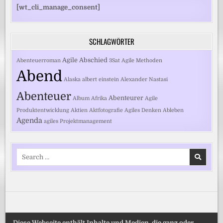
[wt_cli_manage_consent]
SCHLAGWÖRTER
Agile
Abschied
Abenteuerroman
3Sat
Agile Methoden
Abend
Alaska
albert einstein
Alexander Nastasi
Abenteuer
Abenteurer
Album
Afrika
Agile
Produktentwicklung
Aktien
Aktfotografie
Agiles Denken
Ableben
Agenda
agiles Projektmanagement
Search
for:
Diese Webseite enthält Inhalte und Medien, die ganz oder