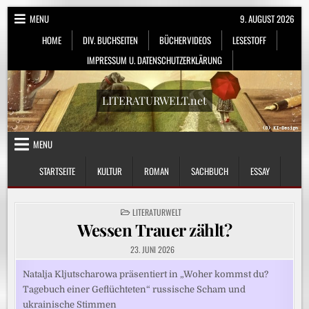
Skip
MENU
9. AUGUST 2026
to
HOME
DIV. BUCHSEITEN
BÜCHERVIDEOS
LESESTOFF
content
IMPRESSUM U. DATENSCHUTZERKLÄRUNG
LITERATURWELT.net
MENU
STARTSEITE
KULTUR
ROMAN
SACHBUCH
ESSAY
POSTED
LITERATURWELT
IN
Wessen Trauer zählt?
23. JUNI 2026
Natalja Kljutscharowa präsentiert in „Woher kommst du?
Tagebuch einer Geflüchteten“ russische Scham und
ukrainische Stimmen