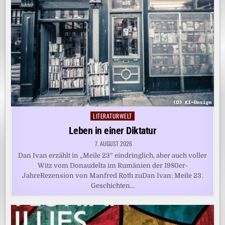
LITERATURWELT
Posted
in
Leben in einer Diktatur
7. AUGUST 2026
Dan Ivan erzählt in „Meile 23“ eindringlich, aber auch voller
Witz vom Donaudelta im Rumänien der 1980er-
JahreRezension von Manfred Roth zuDan Ivan: Meile 23.
Geschichten…