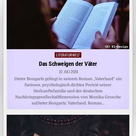
LITERATURWELT
Posted
in
Das Schweigen der Väter
22. JULI 2026
Dieter Bongartz gelingt in seinem Roman „Vaterland“ ein
furioses, psychologisch dichtes Porträt seiner
Herkunftsfamilie und der deutschen
NachkriegsgesellschaftRezension von Monika Grosche
zuDieter Bongartz: Vaterland. Roman…