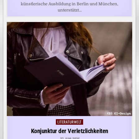
künstlerische Ausbildung in Berlin und München,
unterstützt…
LITERATURWELT
Posted
in
Konjunktur der Verletzlichkeiten
27. JUNI 2026