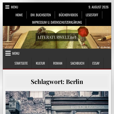
Skip
MENU
9. AUGUST 2026
to
HOME
DIV. BUCHSEITEN
BÜCHERVIDEOS
LESESTOFF
content
IMPRESSUM U. DATENSCHUTZERKLÄRUNG
LITERATURWELT.net
MENU
STARTSEITE
KULTUR
ROMAN
SACHBUCH
ESSAY
Schlagwort:
Berlin