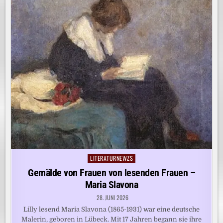
LITERATURNEWZS
Posted
in
Gemälde von Frauen von lesenden Frauen –
Maria Slavona
28. JUNI 2026
Lilly lesend Maria Slavona (1865-1931) war eine deutsche
Malerin, geboren in Lübeck. Mit 17 Jahren begann sie ihre