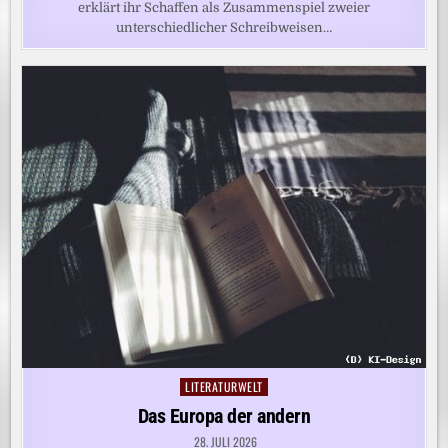
erklärt ihr Schaffen als Zusammenspiel zweier
unterschiedlicher Schreibweisen…
LITERATURWELT
Posted
in
Das Europa der andern
28. JULI 2026