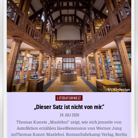
LITERATURWELT
Posted
in
„Dieser Satz ist nicht von mir.“
24. JULI 2026
Thomas Kunsts „Masleboi“ zeigt, wie sich jenseits von
Autofiktion erzählen lässtRezension von Werner Jung
zuThomas Kunst: Masleboi. RomanSuhrkamp Verlag, Berlin