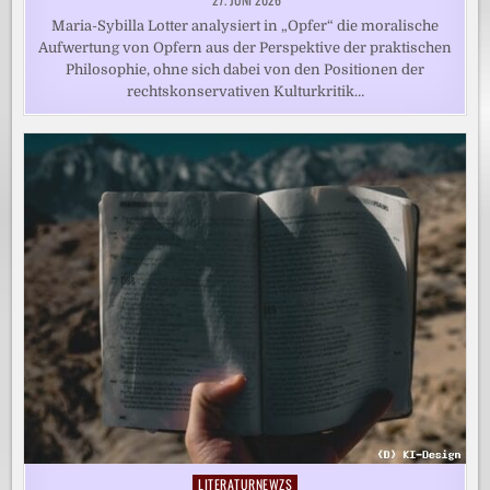
Maria-Sybilla Lotter analysiert in „Opfer“ die moralische
Aufwertung von Opfern aus der Perspektive der praktischen
Philosophie, ohne sich dabei von den Positionen der
rechtskonservativen Kulturkritik…
LITERATURNEWZS
Posted