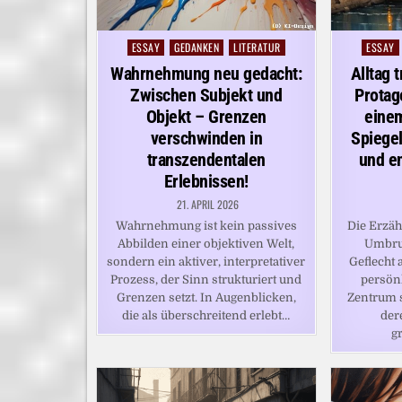
ESSAY
GEDANKEN
LITERATUR
ESSAY
Posted
Posted
in
in
Wahrnehmung neu gedacht:
Alltag 
Zwischen Subjekt und
Protag
Objekt – Grenzen
eine
verschwinden in
Spiegel
transzendentalen
und en
Erlebnissen!
21. APRIL 2026
Wahrnehmung ist kein passives
Die Erzäh
Abbilden einer objektiven Welt,
Umbru
sondern ein aktiver, interpretativer
Geflecht
Prozess, der Sinn strukturiert und
persön
Grenzen setzt. In Augenblicken,
Zentrum s
die als überschreitend erlebt…
der
g