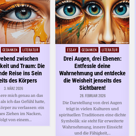
GEDANKEN
LITERATUR
ESSAY
GEDANKEN
LITERATUR
Posted
in
ebend zwischen
Drei Augen, drei Ebenen:
hkeit und Traum: Die
Entfessle deine
nde Reise ins Sein
Wahrnehmung und entdecke
eits des Körpers
die Weisheit jenseits des
Sichtbaren!
3. MÄRZ 2026
28. FEBRUAR 2026
nere mich genau an das
 als ich das Gefühl hatte,
Die Darstellung von drei Augen
rper zu verlassen: ein
trägt in vielen Kulturen und
ches Ziehen im Nacken,
spirituellen Traditionen eine dichte
folgt von einem…
Symbolik: sie steht für erweiterte
Wahrnehmung, innere Einsicht
und die Fähigkeit,…