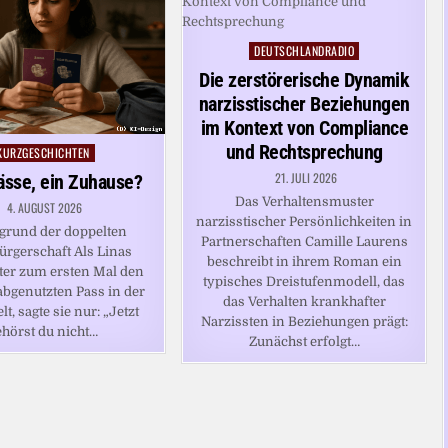
DEUTSCHLANDRADIO
Posted
in
Die zerstörerische Dynamik
narzisstischer Beziehungen
im Kontext von Compliance
und Rechtsprechung
KURZGESCHICHTEN
osted
n
21. JULI 2026
ässe, ein Zuhause?
Das Verhaltensmuster
4. AUGUST 2026
narzisstischer Persönlichkeiten in
grund der doppelten
Partnerschaften Camille Laurens
ürgerschaft Als Linas
beschreibt in ihrem Roman ein
er zum ersten Mal den
typisches Dreistufenmodell, das
abgenutzten Pass in der
das Verhalten krankhafter
t, sagte sie nur: „Jetzt
Narzissten in Beziehungen prägt:
ehörst du nicht…
Zunächst erfolgt…