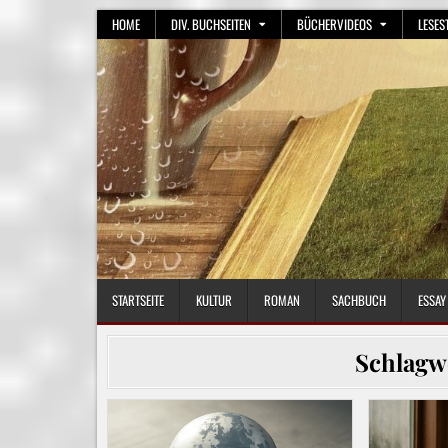
Skip
HOME
DIV. BUCHSEITEN
BÜCHERVIDEOS
LESES
to
content
STARTSEITE
KULTUR
ROMAN
SACHBUCH
ESSAY
Schlagw