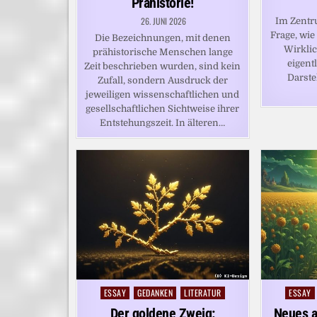
Prähistorie!
26. JUNI 2026
Im Zentr
Frage, wie
Die Bezeichnungen, mit denen
Wirklic
prähistorische Menschen lange
eigentl
Zeit beschrieben wurden, sind kein
Darste
Zufall, sondern Ausdruck der
jeweiligen wissenschaftlichen und
gesellschaftlichen Sichtweise ihrer
Entstehungszeit. In älteren…
ESSAY
GEDANKEN
LITERATUR
ESSAY
Posted
Posted
in
in
Der goldene Zweig:
Neues a