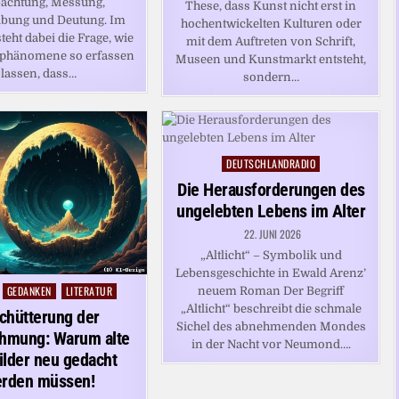
achtung, Messung,
These, dass Kunst nicht erst in
ibung und Deutung. Im
hochentwickelten Kulturen oder
eht dabei die Frage, wie
mit dem Auftreten von Schrift,
rphänomene so erfassen
Museen und Kunstmarkt entsteht,
lassen, dass…
sondern…
DEUTSCHLANDRADIO
Posted
in
Die Herausforderungen des
ungelebten Lebens im Alter
22. JUNI 2026
„Altlicht“ – Symbolik und
Lebensgeschichte in Ewald Arenz’
GEDANKEN
LITERATUR
neuem Roman Der Begriff
„Altlicht“ beschreibt die schmale
chütterung der
Sichel des abnehmenden Mondes
hmung: Warum alte
in der Nacht vor Neumond….
ilder neu gedacht
rden müssen!