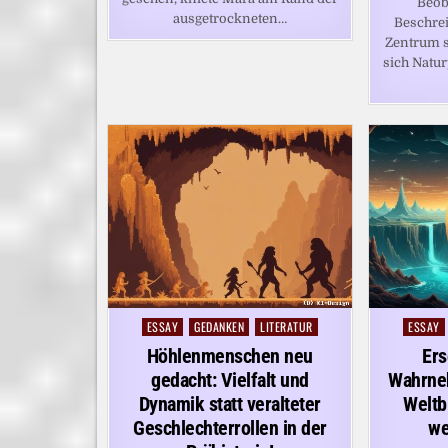
Beob
ausgetrockneten…
Beschre
Zentrum st
sich Natu
ESSAY
GEDANKEN
LITERATUR
ESSAY
Posted
Posted
in
in
Höhlenmenschen neu
Ers
gedacht: Vielfalt und
Wahrne
Dynamik statt veralteter
Weltb
Geschlechterrollen in der
we