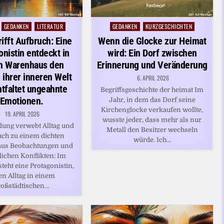
GEDANKEN
LITERATUR
GEDANKEN
KURZGESCHICHTEN
Posted
in
trifft Aufbruch: Eine
Wenn die Glocke zur Heimat
onistin entdeckt in
wird: Ein Dorf zwischen
m Warenhaus den
Erinnerung und Veränderung
 ihrer inneren Welt
6. APRIL 2026
tfaltet ungeahnte
Begriffsgeschichte der heimat Im
Emotionen.
Jahr, in dem das Dorf seine
Kirchenglocke verkaufen wollte,
19. APRIL 2026
wusste jeder, dass mehr als nur
lung verwebt Alltag und
Metall den Besitzer wechseln
ch zu einem dichten
würde. Ich…
 aus Beobachtungen und
lichen Konflikten: Im
teht eine Protagonistin,
en Alltag in einem
roßstädtischen…