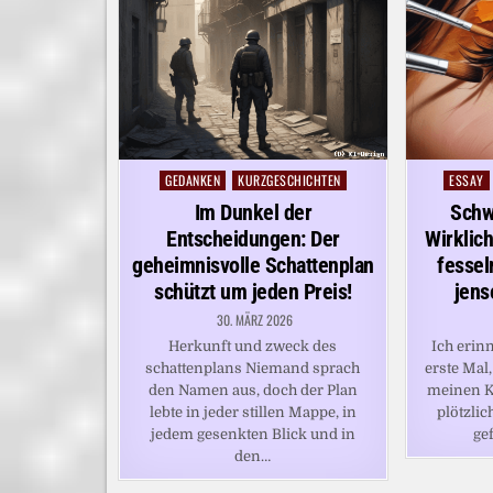
GEDANKEN
KURZGESCHICHTEN
ESSAY
Posted
Posted
in
in
Im Dunkel der
Schw
Entscheidungen: Der
Wirklic
geheimnisvolle Schattenplan
fessel
schützt um jeden Preis!
jens
30. MÄRZ 2026
Herkunft und zweck des
Ich erin
schattenplans Niemand sprach
erste Mal,
den Namen aus, doch der Plan
meinen Kö
lebte in jeder stillen Mappe, in
plötzli
jedem gesenkten Blick und in
ge
den…