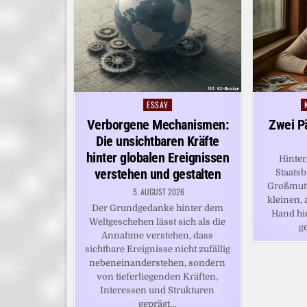
ESSAY
Posted
P
in
i
Verborgene Mechanismen:
Zwei P
Die unsichtbaren Kräfte
hinter globalen Ereignissen
Hinter
verstehen und gestalten
Staatsb
Großmutt
5. AUGUST 2026
kleinen, 
Der Grundgedanke hinter dem
Hand hiel
Weltgeschehen lässt sich als die
g
Annahme verstehen, dass
sichtbare Ereignisse nicht zufällig
nebeneinanderstehen, sondern
von tieferliegenden Kräften,
Interessen und Strukturen
geprägt…