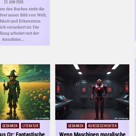
23. JUNI 2026
um des Buches steht die
 fest unser Bild von Welt,
hkeit und Erkenntnis
ich verankert ist. Die
llung arbeitet mit der
Annahme,…
GEDANKEN
LITERATUR
GEDANKEN
KURZGESCHICHTEN
Posted
in
us Oz: Fantastische
Wenn Maschinen moralische