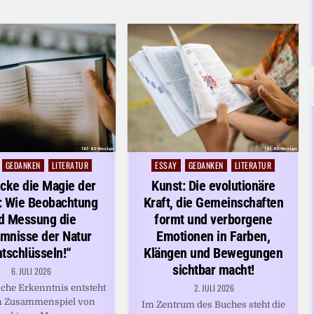
GEDANKEN
LITERATUR
ESSAY
GEDANKEN
LITERATUR
Posted
in
cke die Magie der
Kunst: Die evolutionäre
: Wie Beobachtung
Kraft, die Gemeinschaften
d Messung die
formt und verborgene
mnisse der Natur
Emotionen in Farben,
ntschlüsseln!“
Klängen und Bewegungen
sichtbar macht!
6. JULI 2026
2. JULI 2026
sche Erkenntnis entsteht
m Zusammenspiel von
Im Zentrum des Buches steht die