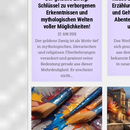
Schlüssel zu verborgenen
Erzählu
Erkenntnissen und
und Geh
mythologischen Welten
Abente
voller Möglichkeiten!
u
22. JUNI 2026
Der goldene Zweig ist als Motiv tief
Das Werk
in mythologischen, literarischen
sich ges
und religiösen Überlieferungen
aus de
verankert und gewinnt seine
bekannte 
Bedeutung gerade aus dieser
in neue
Mehrdeutigkeit. Er erscheint
nicht…