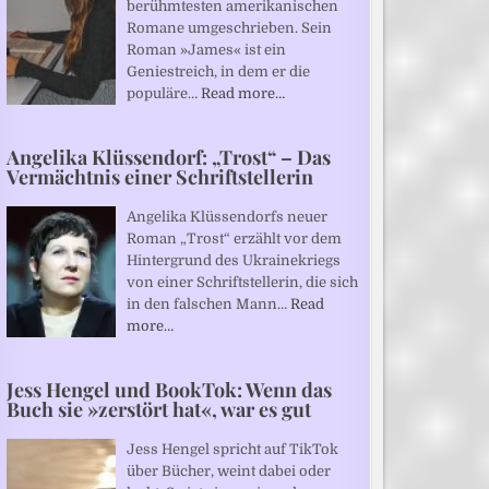
berühmtesten amerikanischen
Romane umgeschrieben. Sein
Roman »James« ist ein
Geniestreich, in dem er die
populäre…
Read more…
Angelika Klüssendorf: „Trost“ – Das
Vermächtnis einer Schriftstellerin
Angelika Klüssendorfs neuer
Roman „Trost“ erzählt vor dem
Hintergrund des Ukrainekriegs
von einer Schriftstellerin, die sich
in den falschen Mann…
Read
more…
Jess Hengel und BookTok: Wenn das
Buch sie »zerstört hat«, war es gut
Jess Hengel spricht auf TikTok
über Bücher, weint dabei oder