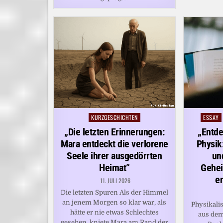
KURZGESCHICHTEN
ESSAY
Posted
Posted
in
in
„Die letzten Erinnerungen:
„Entde
Mara entdeckt die verlorene
Physik
Seele ihrer ausgedörrten
un
Heimat“
Gehei
e
11. JULI 2026
Die letzten Spuren Als der Himmel
an jenem Morgen so klar war, als
Physikali
hätte er nie etwas Schlechtes
aus de
gesehen, kniete Mara am Rand der