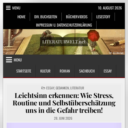
Skip
MENU
10. AUGUST 2026
to
HOME
DIV. BUCHSEITEN
BÜCHERVIDEOS
LESESTOFF
content
IMPRESSUM U. DATENSCHUTZERKLÄRUNG
LITERATURWELT.net
MENU
STARTSEITE
KULTUR
ROMAN
SACHBUCH
ESSAY
POSTED
ESSAY
,
GEDANKEN
,
LITERATUR
IN
Leichtsinn erkennen: Wie Stress,
Routine und Selbstüberschätzung
uns in die Gefahr treiben!
28. JUNI 2026