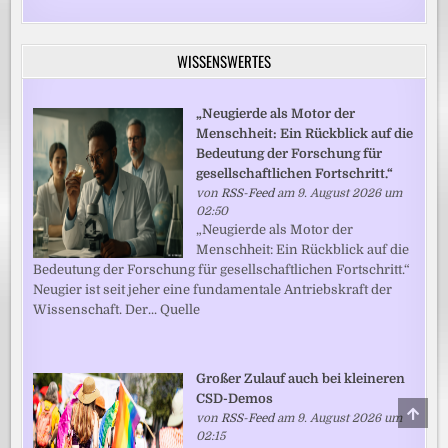
WISSENSWERTES
„Neugierde als Motor der
Menschheit: Ein Rückblick auf die
Bedeutung der Forschung für
gesellschaftlichen Fortschritt.“
von
RSS-Feed
am 9. August 2026 um
02:50
„Neugierde als Motor der
Menschheit: Ein Rückblick auf die
Bedeutung der Forschung für gesellschaftlichen Fortschritt.“
Neugier ist seit jeher eine fundamentale Antriebskraft der
Wissenschaft. Der... Quelle
Großer Zulauf auch bei kleineren
CSD-Demos
SCRO
von
RSS-Feed
am 9. August 2026 um
TO
TOP
02:15