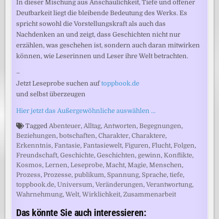
In dieser Mischung aus Anschaulichkeit, Tiefe und offener
Deutbarkeit liegt die bleibende Bedeutung des Werks. Es
spricht sowohl die Vorstellungskraft als auch das
Nachdenken an und zeigt, dass Geschichten nicht nur
erzählen, was geschehen ist, sondern auch daran mitwirken
können, wie Leserinnen und Leser ihre Welt betrachten.
–
Jetzt Leseprobe suchen auf
toppbook.de
und selbst überzeugen
Hier jetzt das Außergewöhnliche auswählen …
Tagged
Abenteuer
,
Alltag
,
Antworten
,
Begegnungen
,
Beziehungen
,
botschaften
,
Charakter
,
Charaktere
,
Erkenntnis
,
Fantasie
,
Fantasiewelt
,
Figuren
,
Flucht
,
Folgen
,
Freundschaft
,
Geschichte
,
Geschichten
,
gewinn
,
Konflikte
,
Kosmos
,
Lernen
,
Leseprobe
,
Macht
,
Magie
,
Menschen
,
Prozess
,
Prozesse
,
publikum
,
Spannung
,
Sprache
,
tiefe
,
toppbook.de
,
Universum
,
Veränderungen
,
Verantwortung
,
Wahrnehmung
,
Welt
,
Wirklichkeit
,
Zusammenarbeit
Das könnte Sie auch interessieren: