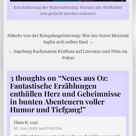
Erschütterung der Wahrnehmung: Warum alte Weltbilder
neu gedacht werden müssen!
Beitragsnavigation
Abkehr von der Kriegsbegeisterung: Wie der Autor Meinrad
Inglin sich selber fand →
← Ingeborg Bachmanns Einfluss auf Literatur und Film im
Fokus
3 thoughts on “
Neues aus Oz:
Fantastische Erzählungen
enthüllen Herz und Geheimnisse
in bunten Abenteuern voller
Humor und Tiefgang!
”
Clara H.
sagt:
20. Juni 2026 um 07:05 Uhr