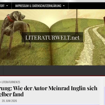
TOFF
IMPRESSUM U. DATENSCHUTZERKLÄRUNG
LITERATURWELT.net
POSTED
LITERATURNEWZS
IN
ung: Wie der Autor Meinrad Inglin sich
elber fand
20. JUNI 2026