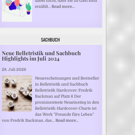
dabei nicht, dass Sie zu Gast sind“
erzählt…
Read more…
SACHBUCH
Neue Belletristik und Sachbuch
Highlights im Juli 2024
28. Juli 2026
Neuerscheinungen und Bestseller
in Belletristik und Sachbuch
Belletristik Hardcover: Fredrik
Backman auf Platz 6 Der
prominenteste Neueinstieg in den
Belletristik-Hardcover-Charts ist
das Werk "Freunde fürs Leben"
von Fredrik Backman, das…
Read more…