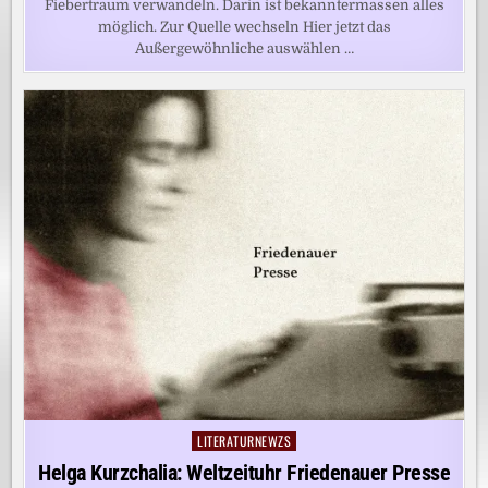
Fiebertraum verwandeln. Darin ist bekanntermassen alles
möglich. Zur Quelle wechseln Hier jetzt das
Außergewöhnliche auswählen …
LITERATURNEWZS
Posted
in
Helga Kurzchalia: Weltzeituhr Friedenauer Presse