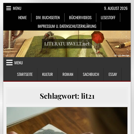
Skip
MENU
9. AUGUST 2026
to
HOME
DIV. BUCHSEITEN
BÜCHERVIDEOS
LESESTOFF
content
IMPRESSUM U. DATENSCHUTZERKLÄRUNG
LITERATURWELT.net
MENU
STARTSEITE
KULTUR
ROMAN
SACHBUCH
ESSAY
Schlagwort:
lit21