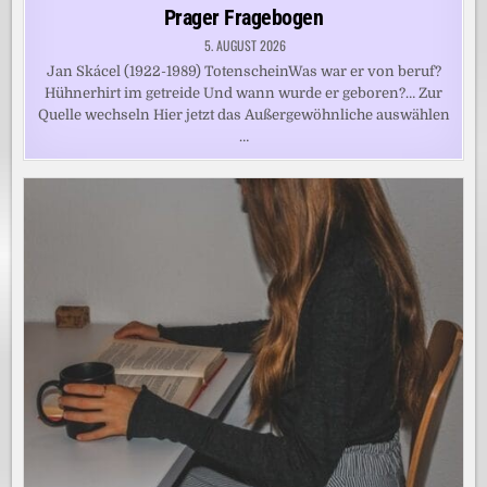
in
Prager Fragebogen
5. AUGUST 2026
Jan Skácel (1922-1989) TotenscheinWas war er von beruf?
Hühnerhirt im getreide Und wann wurde er geboren?… Zur
Quelle wechseln Hier jetzt das Außergewöhnliche auswählen
…