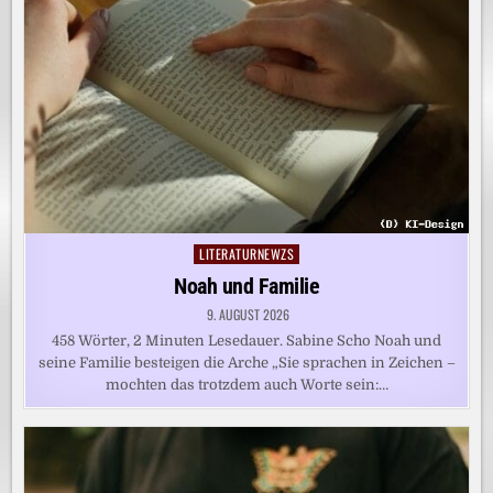
LITERATURNEWZS
Posted
in
Noah und Familie
9. AUGUST 2026
458 Wörter, 2 Minuten Lesedauer. Sabine Scho Noah und
seine Familie besteigen die Arche „Sie sprachen in Zeichen –
mochten das trotzdem auch Worte sein:…