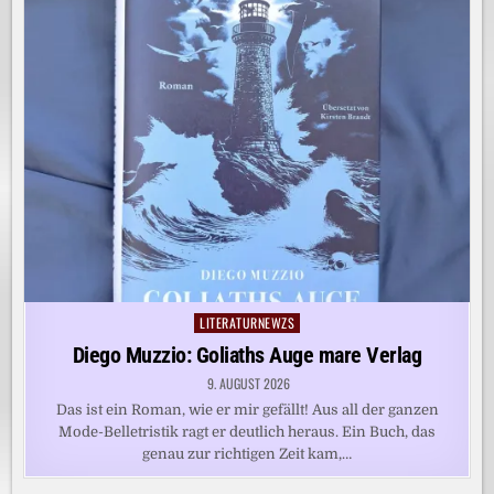
LITERATURNEWZS
Posted
in
Diego Muzzio: Goliaths Auge mare Verlag
9. AUGUST 2026
Das ist ein Roman, wie er mir gefällt! Aus all der ganzen
Mode-Belletristik ragt er deutlich heraus. Ein Buch, das
genau zur richtigen Zeit kam,…