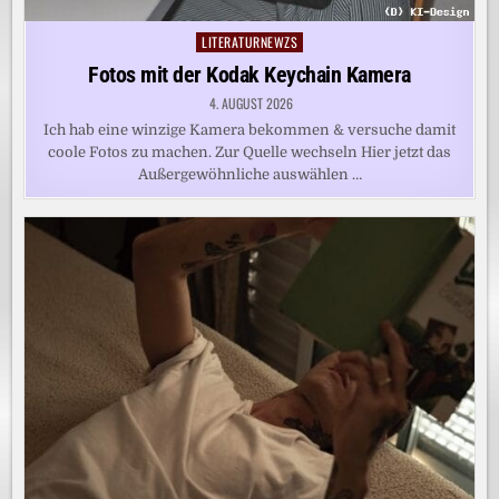
LITERATURNEWZS
Posted
in
Fotos mit der Kodak Keychain Kamera
4. AUGUST 2026
Ich hab eine winzige Kamera bekommen & versuche damit
coole Fotos zu machen. Zur Quelle wechseln Hier jetzt das
Außergewöhnliche auswählen …