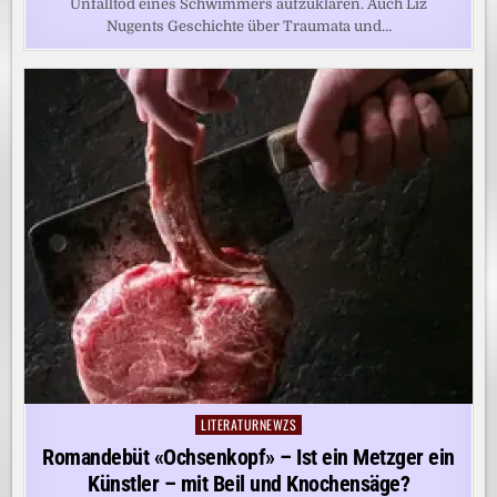
Unfalltod eines Schwimmers aufzuklären. Auch Liz
Nugents Geschichte über Traumata und…
LITERATURNEWZS
Posted
in
Romandebüt «Ochsenkopf» – Ist ein Metzger ein
Künstler – mit Beil und Knochensäge?