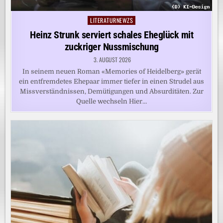
LITERATURNEWZS
Posted
in
Heinz Strunk serviert schales Eheglück mit
zuckriger Nussmischung
3. AUGUST 2026
In seinem neuen Roman «Memories of Heidelberg» gerät
ein entfremdetes Ehepaar immer tiefer in einen Strudel aus
Missverständnissen, Demütigungen und Absurditäten. Zur
Quelle wechseln Hier…