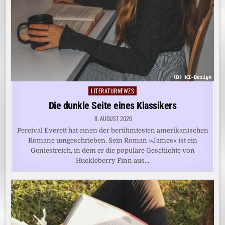
LITERATURNEWZS
Posted
in
Die dunkle Seite eines Klassikers
8. AUGUST 2026
Percival Everett hat einen der berühmtesten amerikanischen
Romane umgeschrieben. Sein Roman »James« ist ein
Geniestreich, in dem er die populäre Geschichte von
Huckleberry Finn aus…