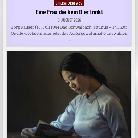
LITERATURNEWZS
Posted
in
Eine Frau die kein Bier trinkt
3. AUGUST 2026
Jörg Fauser (16. Juli 1944 Bad Schwalbach, Taunus – 17…. Zur
Quelle wechseln Hier jetzt das Außergewöhnliche auswählen
…