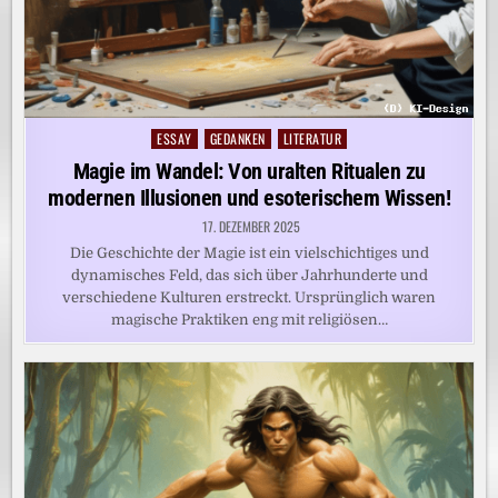
ESSAY
GEDANKEN
LITERATUR
Posted
in
Magie im Wandel: Von uralten Ritualen zu
modernen Illusionen und esoterischem Wissen!
17. DEZEMBER 2025
Die Geschichte der Magie ist ein vielschichtiges und
dynamisches Feld, das sich über Jahrhunderte und
verschiedene Kulturen erstreckt. Ursprünglich waren
magische Praktiken eng mit religiösen…