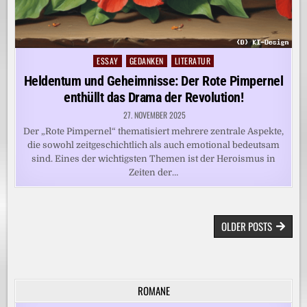
ESSAY
GEDANKEN
LITERATUR
Posted
in
Heldentum und Geheimnisse: Der Rote Pimpernel
enthüllt das Drama der Revolution!
27. NOVEMBER 2025
Der „Rote Pimpernel“ thematisiert mehrere zentrale Aspekte,
die sowohl zeitgeschichtlich als auch emotional bedeutsam
sind. Eines der wichtigsten Themen ist der Heroismus in
Zeiten der…
BEITRAGSNAVIGATION
OLDER POSTS
ROMANE