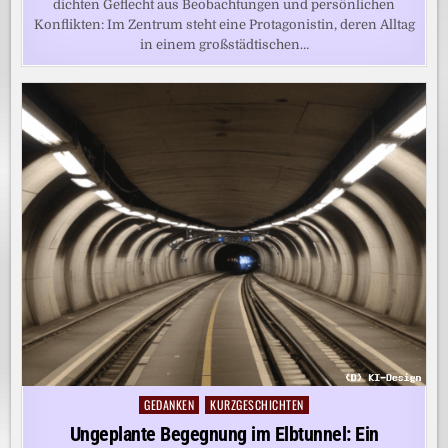
dichten Geflecht aus Beobachtungen und persönlichen
Konflikten: Im Zentrum steht eine Protagonistin, deren Alltag
in einem großstädtischen…
GEDANKEN
KURZGESCHICHTEN
Posted
in
Ungeplante Begegnung im Elbtunnel: Ein