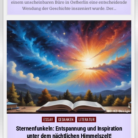
einem unscheinbaren Büro in Ostberlin eine entscheidende
Wendung der Geschichte inszeniert wurde. Der…
ESSAY
GEDANKEN
LITERATUR
Posted
in
Sternenfunkeln: Entspannung und Inspiration
unter dem nächtlichen Himmelszelt!