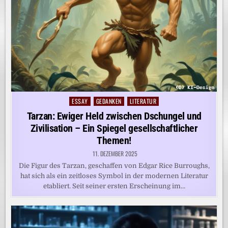
ESSAY
GEDANKEN
LITERATUR
Posted
in
Tarzan: Ewiger Held zwischen Dschungel und
Zivilisation – Ein Spiegel gesellschaftlicher
Themen!
11. DEZEMBER 2025
Die Figur des Tarzan, geschaffen von Edgar Rice Burroughs,
hat sich als ein zeitloses Symbol in der modernen Literatur
etabliert. Seit seiner ersten Erscheinung im…