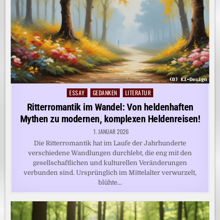
ESSAY
GEDANKEN
LITERATUR
Posted
in
Ritterromantik im Wandel: Von heldenhaften
Mythen zu modernen, komplexen Heldenreisen!
1. JANUAR 2026
Die Ritterromantik hat im Laufe der Jahrhunderte
verschiedene Wandlungen durchlebt, die eng mit den
gesellschaftlichen und kulturellen Veränderungen
verbunden sind. Ursprünglich im Mittelalter verwurzelt,
blühte…