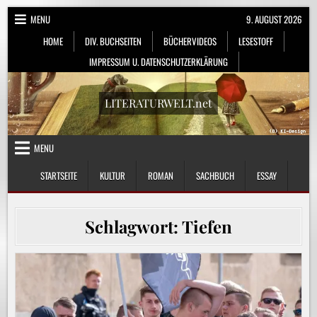
Skip
MENU
9. AUGUST 2026
to
HOME
DIV. BUCHSEITEN
BÜCHERVIDEOS
LESESTOFF
content
IMPRESSUM U. DATENSCHUTZERKLÄRUNG
LITERATURWELT.net
MENU
STARTSEITE
KULTUR
ROMAN
SACHBUCH
ESSAY
Schlagwort:
Tiefen