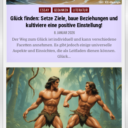
ESSAY
GEDANKEN
LITERATUR
Posted
in
Glück finden: Setze Ziele, baue Beziehungen und
kultiviere eine positive Einstellung!
8. JANUAR 2026
Der Weg zum Glück ist individuell und kann verschiedene
Facetten annehmen. Es gibt jedoch einige universelle
Aspekte und Einsichten, die als Leitfaden dienen können.
Glück…