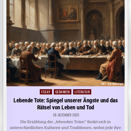
ESSAY
GEDANKEN
LITERATUR
Posted
in
Lebende Tote: Spiegel unserer Ängste und das
Rätsel von Leben und Tod
28. DEZEMBER 2025
Die Erzählung der „lebenden Toten“ findet sich in
unterschiedlichen Kulturen und Traditionen, wobei jede ihre