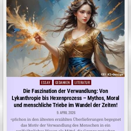
ESSAY
GEDANKEN
LITERATUR
Posted
in
Die Faszination der Verwandlung: Von
Lykanthropie bis Hexenprozess – Mythos, Moral
und menschliche Triebe im Wandel der Zeiten!
9. APRIL 2026
<pSchon in den ältesten erzählten Überlieferungen begegnet
das Motiv der Verwandlung des Menschen in ein