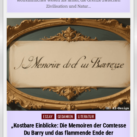
wolfsähnliches Wesen als Mittel, die Grenze zwischen
Zivilisation und Natur…
ESSAY
GEDANKEN
LITERATUR
Posted
in
„Kostbare Einblicke: Die Memoiren der Comtesse
Du Barry und das flammende Ende der