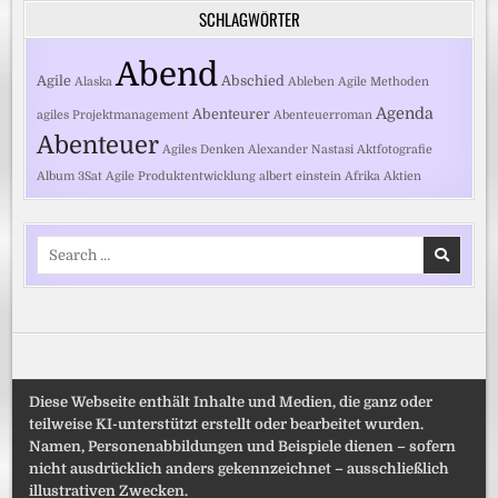
SCHLAGWÖRTER
Abend
Agile
Abschied
Alaska
Ableben
Agile Methoden
Agenda
Abenteurer
agiles Projektmanagement
Abenteuerroman
Abenteuer
Agiles Denken
Alexander Nastasi
Aktfotografie
Album
3Sat
Agile Produktentwicklung
albert einstein
Afrika
Aktien
Search
for:
Diese Webseite enthält Inhalte und Medien, die ganz oder
teilweise KI-unterstützt erstellt oder bearbeitet wurden.
Namen, Personenabbildungen und Beispiele dienen – sofern
nicht ausdrücklich anders gekennzeichnet – ausschließlich
illustrativen Zwecken.