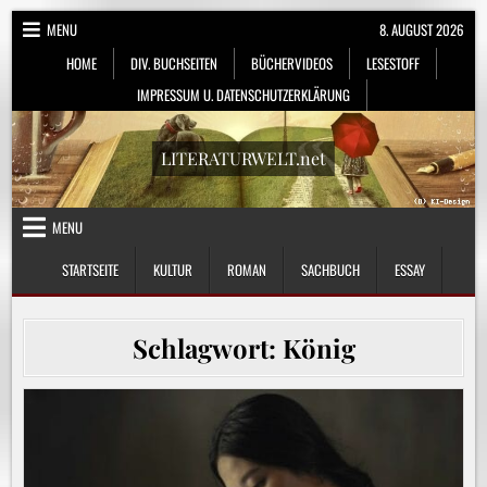
Skip
MENU
8. AUGUST 2026
to
HOME
DIV. BUCHSEITEN
BÜCHERVIDEOS
LESESTOFF
content
IMPRESSUM U. DATENSCHUTZERKLÄRUNG
LITERATURWELT.net
MENU
STARTSEITE
KULTUR
ROMAN
SACHBUCH
ESSAY
Schlagwort:
König