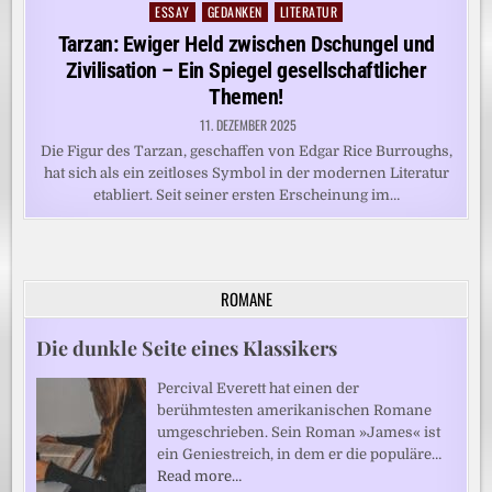
ESSAY
GEDANKEN
LITERATUR
Posted
in
Tarzan: Ewiger Held zwischen Dschungel und
Zivilisation – Ein Spiegel gesellschaftlicher
Themen!
11. DEZEMBER 2025
Die Figur des Tarzan, geschaffen von Edgar Rice Burroughs,
hat sich als ein zeitloses Symbol in der modernen Literatur
etabliert. Seit seiner ersten Erscheinung im…
ROMANE
Die dunkle Seite eines Klassikers
Percival Everett hat einen der
berühmtesten amerikanischen Romane
umgeschrieben. Sein Roman »James« ist
ein Geniestreich, in dem er die populäre…
Read more…