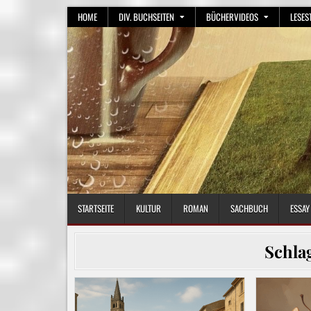
Skip
HOME
DIV. BUCHSEITEN
BÜCHERVIDEOS
LESES
to
content
STARTSEITE
KULTUR
ROMAN
SACHBUCH
ESSAY
Schla