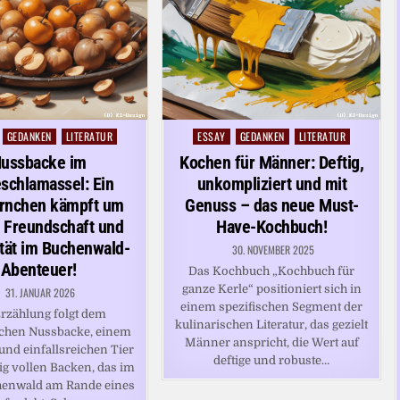
GEDANKEN
LITERATUR
ESSAY
GEDANKEN
LITERATUR
Posted
in
ussbacke im
Kochen für Männer: Deftig,
schlamassel: Ein
unkompliziert und mit
rnchen kämpft um
Genuss – das neue Must-
 Freundschaft und
Have-Kochbuch!
ität im Buchenwald-
30. NOVEMBER 2025
Abenteuer!
Das Kochbuch „Kochbuch für
ganze Kerle“ positioniert sich in
31. JANUAR 2026
einem spezifischen Segment der
Erzählung folgt dem
kulinarischen Literatur, das gezielt
chen Nussbacke, einem
Männer anspricht, die Wert auf
und einfallsreichen Tier
deftige und robuste…
lig vollen Backen, das im
henwald am Rande eines