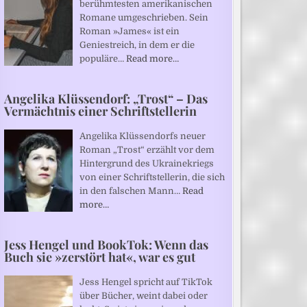
berühmtesten amerikanischen
Romane umgeschrieben. Sein
Roman »James« ist ein
Geniestreich, in dem er die
populäre…
Read more…
Angelika Klüssendorf: „Trost“ – Das
Vermächtnis einer Schriftstellerin
Angelika Klüssendorfs neuer
Roman „Trost“ erzählt vor dem
Hintergrund des Ukrainekriegs
von einer Schriftstellerin, die sich
in den falschen Mann…
Read
more…
Jess Hengel und BookTok: Wenn das
Buch sie »zerstört hat«, war es gut
Jess Hengel spricht auf TikTok
über Bücher, weint dabei oder