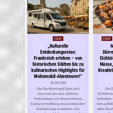
ESSAY
ESSAY
Posted
Posted
in
in
„Kulturelle
N
Entdeckungsreise:
Dürre
Frankreich erleben – von
Eichhö
historischen Stätten bis zu
Nüsse,
kulinarischen Highlights für
Kreativ
Wohnmobil-Abenteurer!“
20. JULI 2026
Das Buchkonzept lässt sich
Die 
sinnvoll um eine stärkere
Eichhörn
Verbindung von Reiseerlebnis,
lebhaften 
Kulturvermittlung und praktischer
mit auffäl
Orientierung erweitern. Ein
alten Buc