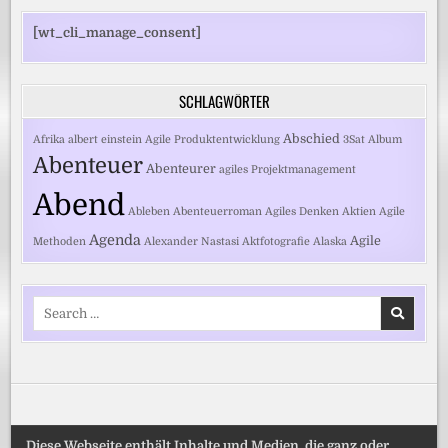
[wt_cli_manage_consent]
SCHLAGWÖRTER
Abschied
Afrika
albert einstein
Agile Produktentwicklung
3Sat
Album
Abenteuer
Abenteurer
agiles Projektmanagement
Abend
Ableben
Abenteuerroman
Agiles Denken
Aktien
Agile
Agenda
Agile
Methoden
Alexander Nastasi
Aktfotografie
Alaska
Search
for:
Diese Webseite enthält Inhalte und Medien, die ganz oder