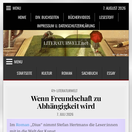
Skip
MENU
7. AUGUST 2026
to
HOME
DIV. BUCHSEITEN
BÜCHERVIDEOS
LESESTOFF
content
IMPRESSUM U. DATENSCHUTZERKLÄRUNG
LITERATURWELT.net
MENU
STARTSEITE
KULTUR
ROMAN
SACHBUCH
ESSAY
POSTED
LITERATURWELT
IN
Wenn Freundschaft zu
Abhängigkeit wird
7. JULI 2026
Im
Roman
„Dius“ nimmt Stefan Hertmans die Leser:innen
mit in die Welt der Kunst