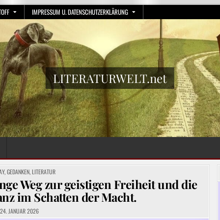
TOFF
IMPRESSUM U. DATENSCHUTZERKLÄRUNG
LITERATURWELT.net
TED
AY
,
GEDANKEN
,
LITERATUR
nge Weg zur geistigen Freiheit und die
nz im Schatten der Macht.
24. JANUAR 2026