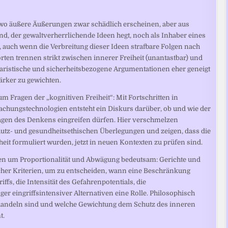
 wo äußere Äußerungen zwar schädlich erscheinen, aber aus
d, der gewaltverherrlichende Ideen hegt, noch als Inhaber eines
 auch wenn die Verbreitung dieser Ideen strafbare Folgen nach
rten trennen strikt zwischen innerer Freiheit (unantastbar) und
ristische und sicherheitsbezogene Argumentationen eher geneigt
ärker zu gewichten.
m Fragen der „kognitiven Freiheit“: Mit Fortschritten in
ungstechnologien entsteht ein Diskurs darüber, ob und wie der
lagen des Denkens eingreifen dürfen. Hier verschmelzen
utz- und gesundheitsethischen Überlegungen und zeigen, dass die
iheit formuliert wurden, jetzt in neuen Kontexten zu prüfen sind.
nen um Proportionalität und Abwägung bedeutsam: Gerichte und
icher Kriterien, um zu entscheiden, wann eine Beschränkung
iffs, die Intensität des Gefahrenpotentials, die
ger eingriffsintensiver Alternativen eine Rolle. Philosophisch
u behandeln sind und welche Gewichtung dem Schutz des inneren
t.