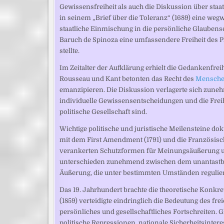
Gewissensfreiheit als auch die Diskussion über sta
in seinem „Brief über die Toleranz“ (1689) eine we
staatliche Einmischung in die persönliche Glaubense
Baruch de Spinoza eine umfassendere Freiheit des P
stellte.
Im Zeitalter der Aufklärung erhielt die Gedankenfrei
Rousseau und Kant betonten das Recht des
Mensch
emanzipieren. Die Diskussion verlagerte sich zuneh
individuelle Gewissensentscheidungen und die Frei
politische Gesellschaft sind.
Wichtige politische und juristische Meilensteine d
mit dem First Amendment (1791) und die Französisch
verankerten Schutzformen für Meinungsäußerung un
unterschieden zunehmend zwischen dem unantastba
Äußerung, die unter bestimmten Umständen regulie
Das 19. Jahrhundert brachte die theoretische Konkret
(1859) verteidigte eindringlich die Bedeutung des f
persönliches und gesellschaftliches Fortschreiten. 
politische Repressionen, nationale Sicherheitsinter