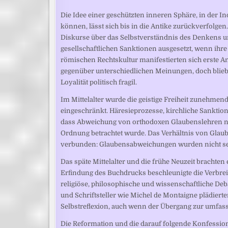
Die Idee einer geschützten inneren Sphäre, in der
können, lässt sich bis in die Antike zurückverfolge
Diskurse über das Selbstverständnis des Denkens un
gesellschaftlichen Sanktionen ausgesetzt, wenn ih
römischen Rechtskultur manifestierten sich erste A
gegenüber unterschiedlichen Meinungen, doch blie
Loyalität politisch fragil.
Im Mittelalter wurde die geistige Freiheit zunehmen
eingeschränkt. Häresieprozesse, kirchliche Sanktion
dass Abweichung von orthodoxen Glaubenslehren nicht
Ordnung betrachtet wurde. Das Verhältnis von Glau
verbunden: Glaubensabweichungen wurden nicht sel
Das späte Mittelalter und die frühe Neuzeit bracht
Erfindung des Buchdrucks beschleunigte die Verbrei
religiöse, philosophische und wissenschaftliche D
und Schriftsteller wie Michel de Montaigne plädierte
Selbstreflexion, auch wenn der Übergang zur umfas
Die Reformation und die darauf folgende Konfession