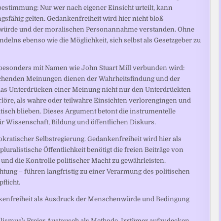
bestimmung: Nur wer nach eigener Einsicht urteilt, kann
sfähig gelten. Gedankenfreiheit wird hier nicht bloß
nwürde und der moralischen Personannahme verstanden. Ohne
ndelns ebenso wie die Möglichkeit, sich selbst als Gesetzgeber zu
s besonders mit Namen wie John Stuart Mill verbunden wird:
echenden Meinungen dienen der Wahrheitsfindung und der
s das Unterdrücken einer Meinung nicht nur den Unterdrückten
rlöre, als wahre oder teilwahre Einsichten verlorengingen und
sch blieben. Dieses Argument betont die instrumentelle
r Wissenschaft, Bildung und öffentlichen Diskurs.
emokratischer Selbstregierung. Gedankenfreiheit wird hier als
uralistische Öffentlichkeit benötigt die freien Beiträge von
nd die Kontrolle politischer Macht zu gewährleisten.
tung – führen langfristig zu einer Verarmung des politischen
flicht.
nkenfreiheit als Ausdruck der Menschenwürde und Bedingung
lismus): Freier Austausch als Methode, Irrtümer aufzudecken