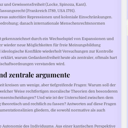
z und Gewissensfreiheit (Locke, Spinoza, Kant).
assungsrecht (Frankreich 1789, USA 1791).
 versus autoritäre Repressionen und koloniale Einschränkungen.
le Bedrohung; danach internationale Menschenrechtsnormen
ist gekennzeichnet durch ein Wechselspiel von Expansionen und
r wieder neue Möglichkeiten für freie Meinungsbildung
 ideologische Konflikte wiederholt Versuchungen zur Kontrolle
rklärt, warum Gedankenfreiheit heute als zentraler, oftmals hart
llschaftsordnungen verstanden wird.
nd zentrale argumente
it kreisen um wenige, aber tiefgreifende Fragen: Warum soll der
welcher Weise rechtfertigen moralische Theorien den besonderen
nsentscheidungen? Und wie ist der Unterschied zwischen dem
heoretisch und rechtlich zu fassen? Antworten auf diese Fragen
gumentationslinien gliedern, die sowohl normative als auch
ie Autonomie des Individuums. Aus einer kantischen Perspektive