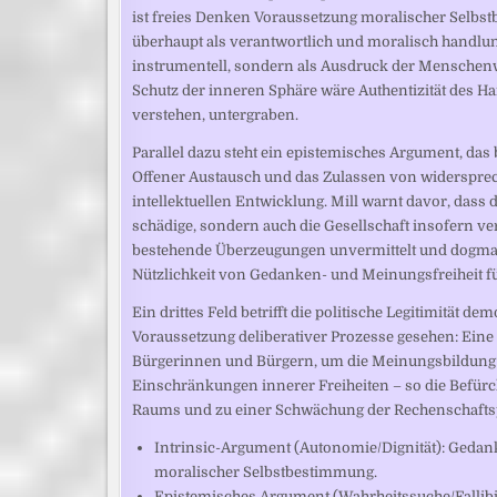
ist freies Denken Voraussetzung moralischer Selbst
überhaupt als verantwortlich und moralisch handlung
instrumentell, sondern als Ausdruck der Mensche
Schutz der inneren Sphäre wäre Authentizität des Ha
verstehen, untergraben.
Parallel dazu steht ein epistemisches Argument, da
Offener Austausch und das Zulassen von widerspr
intellektuellen Entwicklung. Mill warnt davor, das
schädige, sondern auch die Gesellschaft insofern ve
bestehende Überzeugungen unvermittelt und dogmati
Nützlichkeit von Gedanken- und Meinungsfreiheit fü
Ein drittes Feld betrifft die politische Legitimität d
Voraussetzung deliberativer Prozesse gesehen: Eine pl
Bürgerinnen und Bürgern, um die Meinungsbildung u
Einschränkungen innerer Freiheiten – so die Befürch
Raums und zu einer Schwächung der Rechenschaftsp
Intrinsic-Argument (Autonomie/Dignität): Geda
moralischer Selbstbestimmung.
Epistemisches Argument (Wahrheitssuche/Fallibi