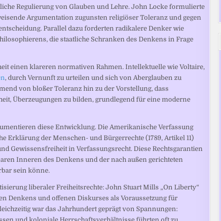
atliche Regulierung von Glauben und Lehre. John Locke formulierte
gweisende Argumentation zugunsten religiöser Toleranz und gegen
ntscheidung. Parallel dazu forderten radikalere Denker wie
hilosophierens, die staatliche Schranken des Denkens in Frage
heit einen klareren normativen Rahmen. Intellektuelle wie Voltaire,
en
, durch Vernunft zu urteilen und sich von Aberglauben zu
mend von bloßer Toleranz hin zu der Vorstellung, dass
heit, Überzeugungen zu bilden, grundlegend für eine moderne
okumentieren diese Entwicklung. Die Amerikanische Verfassung
e Erklärung der Menschen- und Bürgerrechte (1789, Artikel 11)
d Gewissensfreiheit in Verfassungsrecht. Diese Rechtsgarantien
ren Inneren des Denkens und der nach außen gerichteten
rbar sein könne.
isierung liberaler Freiheitsrechte: John Stuart Mills „On Liberty“
reien Denkens und offenen Diskurses als Voraussetzung für
Gleichzeitig war das Jahrhundert geprägt von Spannungen:
essen und koloniale Herrschaftsverhältnisse führten oft zu