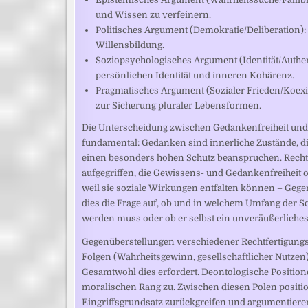
und Wissen zu verfeinern.
Politisches Argument (Demokratie/Deliberation): S
Willensbildung.
Soziopsychologisches Argument (Identität/Authen
persönlichen Identität und inneren Kohärenz.
Pragmatisches Argument (Sozialer Frieden/Koexis
zur Sicherung pluraler Lebensformen.
Die Unterscheidung zwischen Gedankenfreiheit und M
fundamental: Gedanken sind innerliche Zustände, die
einen besonders hohen Schutz beanspruchen. Recht
aufgegriffen, die Gewissens- und Gedankenfreiheit
weil sie soziale Wirkungen entfalten können – Geg
dies die Frage auf, ob und in welchem Umfang der S
werden muss oder ob er selbst ein unveräußerliches 
Gegenüberstellungen verschiedener Rechtfertigungs
Folgen (Wahrheitsgewinn, gesellschaftlicher Nutze
Gesamtwohl dies erfordert. Deontologische Positio
moralischen Rang zu. Zwischen diesen Polen position
Eingriffsgrundsatz zurückgreifen und argumentieren