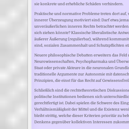
sie konkrete und erhebliche Schäden verhindern.
Praktische und normative Probleme treten dort auf,
innerer Überzeugung motiviert sind: Darf etwa jeman
unveräußerlichen inneren Rechts betrachtet werden,
sich ziehen könnte? Klassische liberalistische Antwo
äußerer Äußerung (regulierbar), während kommunita
sind, sozialen Zusammenhalt und Schutzpflichten st
Neuere philosophische Debatten erweitern das Feld u
Neurowissenschaften, Psychopharmaka und Überwach
Staat oder private Akteure in die neuronalen Grund
traditionelle Argumente zur Autonomie mit datensch
Prinzipien, die einst für das Recht auf Gewissensfre
Schließlich sind die rechtstheoretischen Diskussio
politische Institutionen bedienen sich unterschiedl
gerechtfertigt ist. Dabei spielen die Schwere des Eingr
Verhältnismäßigkeit der Mittel und die Existenz weni
bleibt strittig, welche dieser Kriterien prioritär z
Denkens gegenüber kollektiven Interessen zukomm