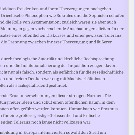
 Individuen frei denken und ihren Überzeugungen nachgehen
n. Griechische Philosophen wie Sokrates und die Sophisten schufen
d die Rolle von Argumentation; zugleich waren sie aber auch
re Meinungen gegen vorherrschende Anschauungen stießen. In der
nsätze eines öffentlichen Diskurses und einer gewissen Toleranz
b die Trennung zwischen innerer Überzeugung und äußerer
d durch theologische Autorität und kirchliche Rechtsprechung
en und die Institutionalisierung der Inquisition zeugen davon,
 nur als falsch, sondern als gefährlich für die gesellschaftliche
ben und freiem Denken war eng mit Machtverhältnissen
ten als staatsgefährdend geahndet.
en erste Erosionserscheinungen dieser strengen Normen. Die
tung neuer Ideen und schuf einen öffentlichen Raum, in dem
ebatten offen geführt werden konnten. Humanisten wie Erasmus
n für eine größere geistige Gelassenheit und kritische
senden Toleranz noch lange nicht vollzogen war.
sbildung in Europa intensivierten sowohl den Streit um