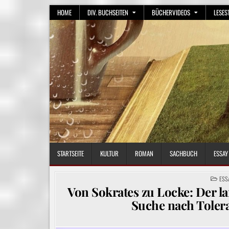
Skip
HOME
DIV. BUCHSEITEN
BÜCHERVIDEOS
LESES
to
content
STARTSEITE
KULTUR
ROMAN
SACHBUCH
ESSAY
POS
ESS
IN
Von Sokrates zu Locke: Der la
Suche nach Tolera