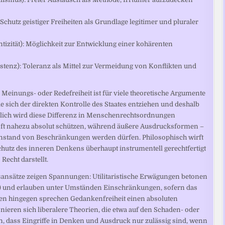
chutz geistiger Freiheiten als Grundlage legitimer und pluraler
tizität): Möglichkeit zur Entwicklung einer kohärenten
tenz): Toleranz als Mittel zur Vermeidung von Konflikten und
einungs- oder Redefreiheit ist für viele theoretische Argumente
 sich der direkten Kontrolle des Staates entziehen und deshalb
lich wird diese Differenz in Menschenrechtsordnungen
 oft nahezu absolut schützen, während äußere Ausdrucksformen –
enstand von Beschränkungen werden dürfen. Philosophisch wirft
chutz des inneren Denkens überhaupt instrumentell gerechtfertigt
Recht darstellt.
ansätze zeigen Spannungen: Utilitaristische Erwägungen betonen
n) und erlauben unter Umständen Einschränkungen, sofern das
nen hingegen sprechen Gedankenfreiheit einen absoluten
ieren sich liberalere Theorien, die etwa auf den Schaden- oder
, dass Eingriffe in Denken und Ausdruck nur zulässig sind, wenn