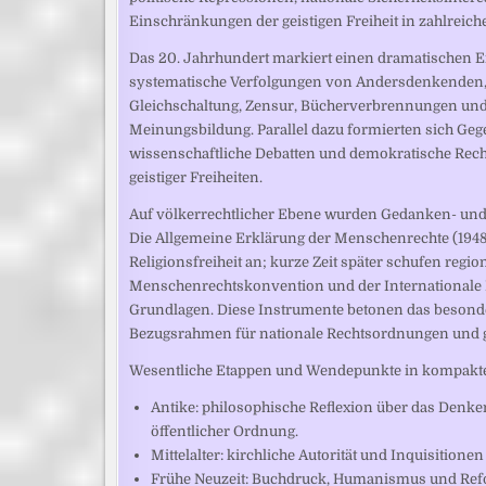
Einschränkungen der geistigen Freiheit in zahlreiche
Das 20. Jahrhundert markiert einen dramatischen Ei
systematische Verfolgungen von Andersdenkenden, I
Gleichschaltung, Zensur, Bücherverbrennungen und
Meinungsbildung. Parallel dazu formierten sich G
wissenschaftliche Debatten und demokratische Rec
geistiger Freiheiten.
Auf völkerrechtlicher Ebene wurden Gedanken- und G
Die Allgemeine Erklärung der Menschenrechte (1948
Religionsfreiheit an; kurze Zeit später schufen reg
Menschenrechtskonvention und der Internationale Pa
Grundlagen. Diese Instrumente betonen das besonde
Bezugsrahmen für nationale Rechtsordnungen und g
Wesentliche Etappen und Wendepunkte in kompakte
Antike: philosophische Reflexion über das Denke
öffentlicher Ordnung.
Mittelalter: kirchliche Autorität und Inquisitione
Frühe Neuzeit: Buchdruck, Humanismus und Ref