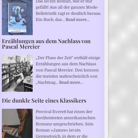
Das ist ein Roman, wie er mir
gefällt! Aus all der ganzen Mode-
Belletristik ragt er deutlich heraus.
Ein Buch, das…
Read more…
Erzählungen aus dem Nachlass von
Pascal Mercier
„Der Fluss der Zeit“ enthält einige
Erzählungen aus dem Nachlass
von Pascal Mercier. Den kennen
die meisten wahrscheinlich von
„Nachtzug…
Read more…
Die dunkle Seite eines Klassikers
Percival Everett hat einen der
berühmtesten amerikanischen
Romane umgeschrieben. Sein
Roman »James« ist ein
Geniestreich, in dem er die