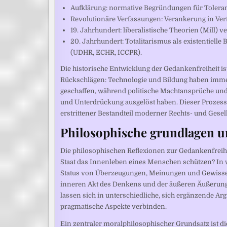
Aufklärung: normative Begründungen für Toleran
Revolutionäre Verfassungen: Verankerung in Verf
19. Jahrhundert: liberalistische Theorien (Mill)
20. Jahrhundert: Totalitarismus als existentiel
(UDHR, ECHR, ICCPR).
Die historische Entwicklung der Gedankenfreiheit 
Rückschlägen: Technologie und Bildung haben imme
geschaffen, während politische Machtansprüche und
und Unterdrückung ausgelöst haben. Dieser Prozess e
erstrittener Bestandteil moderner Rechts- und Gese
Philosophische grundlagen u
Die philosophischen Reflexionen zur Gedankenfreihe
Staat das Innenleben eines Menschen schützen? In 
Status von Überzeugungen, Meinungen und Gewisse
inneren Akt des Denkens und der äußeren Äußerung t
lassen sich in unterschiedliche, sich ergänzende Ar
pragmatische Aspekte verbinden.
Ein zentraler moralphilosophischer Grundsatz ist d