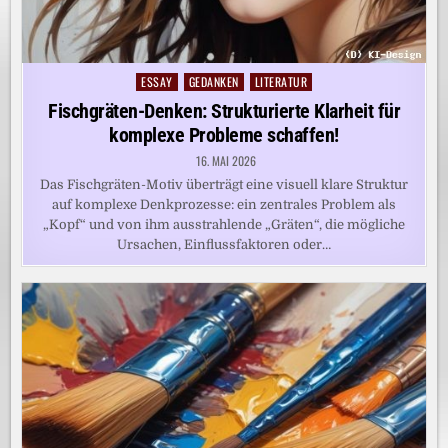
ESSAY
GEDANKEN
LITERATUR
Posted
in
Fischgräten-Denken: Strukturierte Klarheit für
komplexe Probleme schaffen!
16. MAI 2026
Das Fischgräten-Motiv überträgt eine visuell klare Struktur
auf komplexe Denkprozesse: ein zentrales Problem als
„Kopf“ und von ihm ausstrahlende „Gräten“, die mögliche
Ursachen, Einflussfaktoren oder…