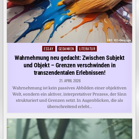
ESSAY
GEDANKEN
LITERATUR
Posted
in
Wahrnehmung neu gedacht: Zwischen Subjekt
und Objekt – Grenzen verschwinden in
transzendentalen Erlebnissen!
21. APRIL 2026
Wahrnehmung ist kein passives Abbilden einer objektiven
Welt, sondern ein aktiver, interpretativer Prozess, der Sinn
strukturiert und Grenzen setzt. In Augenblicken, die als
überschreitend erlebt…