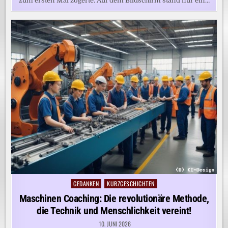
zum ersten Mal zögerte. Auf dem Bildschirm stand nur ein…
GEDANKEN
KURZGESCHICHTEN
Posted
in
Maschinen Coaching: Die revolutionäre Methode,
die Technik und Menschlichkeit vereint!
10. JUNI 2026