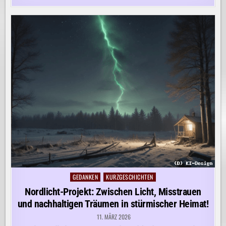
GEDANKEN
KURZGESCHICHTEN
Posted
in
Nordlicht-Projekt: Zwischen Licht, Misstrauen
und nachhaltigen Träumen in stürmischer Heimat!
11. MÄRZ 2026