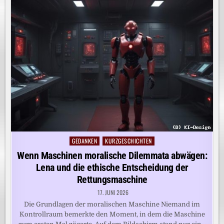
GEDANKEN
KURZGESCHICHTEN
Posted
in
Wenn Maschinen moralische Dilemmata abwägen:
Lena und die ethische Entscheidung der
Rettungsmaschine
17. JUNI 2026
Die Grundlagen der moralischen Maschine Niemand im
Kontrollraum bemerkte den Moment, in dem die Maschine