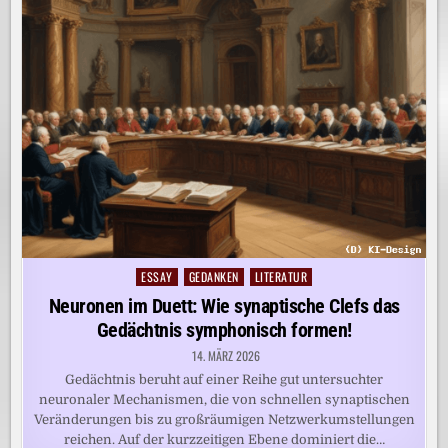
ESSAY
GEDANKEN
LITERATUR
Posted
in
Neuronen im Duett: Wie synaptische Clefs das
Gedächtnis symphonisch formen!
14. MÄRZ 2026
Gedächtnis beruht auf einer Reihe gut untersuchter
neuronaler Mechanismen, die von schnellen synaptischen
Veränderungen bis zu großräumigen Netzwerkumstellungen
reichen. Auf der kurzzeitigen Ebene dominiert die…