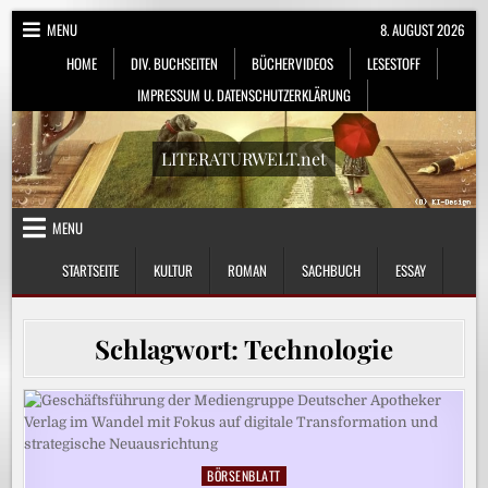
Skip
MENU
8. AUGUST 2026
to
HOME
DIV. BUCHSEITEN
BÜCHERVIDEOS
LESESTOFF
content
IMPRESSUM U. DATENSCHUTZERKLÄRUNG
LITERATURWELT.net
MENU
STARTSEITE
KULTUR
ROMAN
SACHBUCH
ESSAY
Schlagwort:
Technologie
BÖRSENBLATT
Posted