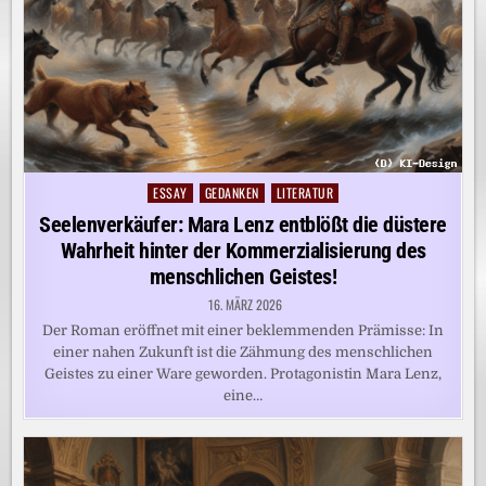
ESSAY
GEDANKEN
LITERATUR
Posted
in
Seelenverkäufer: Mara Lenz entblößt die düstere
Wahrheit hinter der Kommerzialisierung des
menschlichen Geistes!
16. MÄRZ 2026
Der Roman eröffnet mit einer beklemmenden Prämisse: In
einer nahen Zukunft ist die Zähmung des menschlichen
Geistes zu einer Ware geworden. Protagonistin Mara Lenz,
eine…