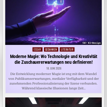
ESSAY
GEDANKEN
LITERATUR
Posted
in
Moderne Magie: Wo Technologie und Kreativität
die Zuschauererwartungen neu definieren!
18. JUNI 2026
Die Entwicklung moderner Magie ist eng mit dem Wandel
von Publikumserwartungen, medialer Verfügbarkeit und der
zunehmenden Professionalisierung der Szene verbunden.
Während klassische Illusionen lange Zeit…