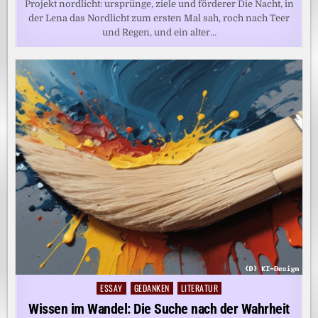
Projekt nordlicht: ursprünge, ziele und förderer Die Nacht, in
der Lena das Nordlicht zum ersten Mal sah, roch nach Teer
und Regen, und ein alter…
ESSAY
GEDANKEN
LITERATUR
Posted
in
Wissen im Wandel: Die Suche nach der Wahrheit