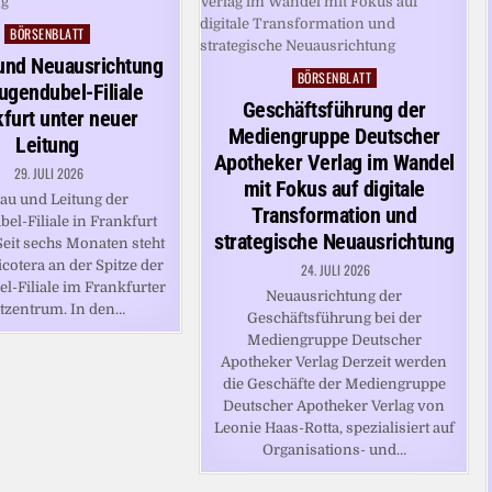
BÖRSENBLATT
Posted
in
nd Neuausrichtung
BÖRSENBLATT
Posted
ugendubel-Filiale
in
Geschäftsführung der
furt unter neuer
Mediengruppe Deutscher
Leitung
Apotheker Verlag im Wandel
29. JULI 2026
mit Fokus auf digitale
u und Leitung der
Transformation und
el-Filiale in Frankfurt
strategische Neuausrichtung
eit sechs Monaten steht
cotera an der Spitze der
24. JULI 2026
l-Filiale im Frankfurter
Neuausrichtung der
tzentrum. In den…
Geschäftsführung bei der
Mediengruppe Deutscher
Apotheker Verlag Derzeit werden
die Geschäfte der Mediengruppe
Deutscher Apotheker Verlag von
Leonie Haas-Rotta, spezialisiert auf
Organisations- und…