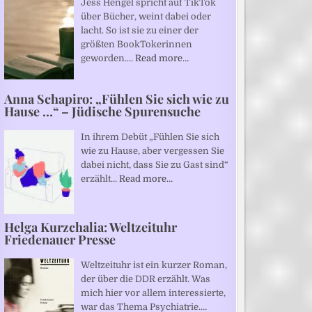
Jess Hengel spricht auf TikTok
über Bücher, weint dabei oder
lacht. So ist sie zu einer der
größten BookTokerinnen
geworden.…
Read more…
Anna Schapiro: „Fühlen Sie sich wie zu
Hause …“ – Jüdische Spurensuche
In ihrem Debüt „Fühlen Sie sich
wie zu Hause, aber vergessen Sie
dabei nicht, dass Sie zu Gast sind“
erzählt…
Read more…
Helga Kurzchalia: Weltzeituhr
Friedenauer Presse
Weltzeituhr ist ein kurzer Roman,
der über die DDR erzählt. Was
mich hier vor allem interessierte,
war das Thema Psychiatrie.…