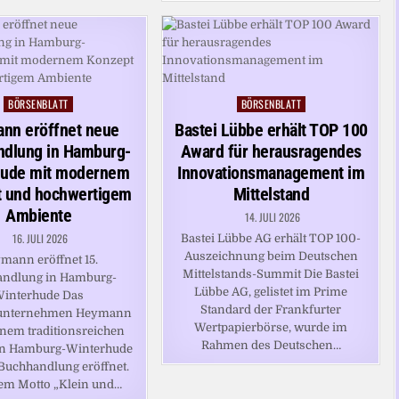
BÖRSENBLATT
BÖRSENBLATT
Posted
Posted
in
in
nn eröffnet neue
Bastei Lübbe erhält TOP 100
ndlung in Hamburg-
Award für herausragendes
hude mit modernem
Innovationsmanagement im
 und hochwertigem
Mittelstand
Ambiente
14. JULI 2026
16. JULI 2026
Bastei Lübbe AG erhält TOP 100-
Auszeichnung beim Deutschen
mann eröffnet 15.
Mittelstands-Summit Die Bastei
ndlung in Hamburg-
Lübbe AG, gelistet im Prime
interhude Das
Standard der Frankfurter
nunternehmen Heymann
Wertpapierbörse, wurde im
inem traditionsreichen
Rahmen des Deutschen…
 in Hamburg-Winterhude
 Buchhandlung eröffnet.
em Motto „Klein und…