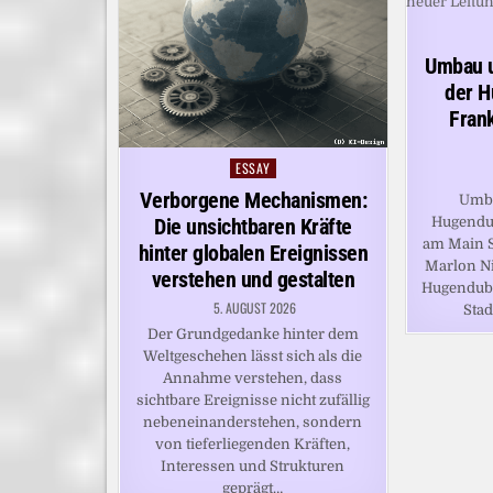
Umbau u
der H
Frank
ESSAY
Posted
in
Verborgene Mechanismen:
Umba
Hugendub
Die unsichtbaren Kräfte
am Main S
hinter globalen Ereignissen
Marlon Ni
verstehen und gestalten
Hugendube
5. AUGUST 2026
Stad
Der Grundgedanke hinter dem
Weltgeschehen lässt sich als die
Annahme verstehen, dass
sichtbare Ereignisse nicht zufällig
nebeneinanderstehen, sondern
von tieferliegenden Kräften,
Interessen und Strukturen
geprägt…