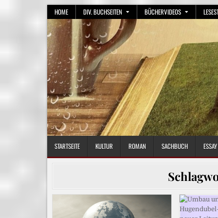
Skip
HOME
DIV. BUCHSEITEN
BÜCHERVIDEOS
LESES
to
content
STARTSEITE
KULTUR
ROMAN
SACHBUCH
ESSAY
Schlagwo