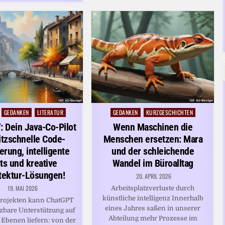
GEDANKEN
LITERATUR
GEDANKEN
KURZGESCHICHTEN
Posted
in
 Dein Java-Co-Pilot
Wenn Maschinen die
litzschnelle Code-
Menschen ersetzen: Mara
erung, intelligente
und der schleichende
ts und kreative
Wandel im Büroalltag
tektur-Lösungen!
20. APRIL 2026
19. MAI 2026
Arbeitsplatzverluste durch
künstliche intelligenz Innerhalb
Projekten kann ChatGPT
eines Jahres saßen in unserer
tzbare Unterstützung auf
Abteilung mehr Prozesse im
Ebenen liefern: von der