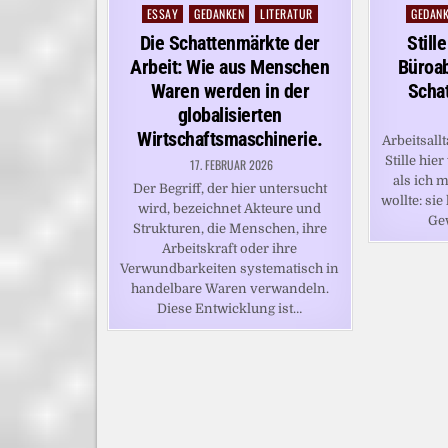
ESSAY
GEDANKEN
LITERATUR
GEDAN
Posted
Posted
in
in
Die Schattenmärkte der
Still
Arbeit: Wie aus Menschen
Büroa
Waren werden in der
Schat
globalisierten
Wirtschaftsmaschinerie.
Arbeitsallt
Stille hie
17. FEBRUAR 2026
als ich 
Der Begriff, der hier untersucht
wollte: si
wird, bezeichnet Akteure und
Ge
Strukturen, die Menschen, ihre
Arbeitskraft oder ihre
Verwundbarkeiten systematisch in
handelbare Waren verwandeln.
Diese Entwicklung ist…
BEITRAGSNAVIGATION