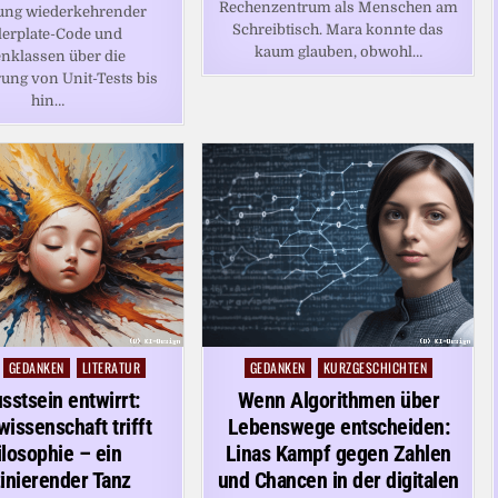
Rechenzentrum als Menschen am
lung wiederkehrender
Schreibtisch. Mara konnte das
lerplate-Code und
kaum glauben, obwohl…
nklassen über die
ung von Unit-Tests bis
hin…
GEDANKEN
LITERATUR
GEDANKEN
KURZGESCHICHTEN
Posted
in
stsein entwirrt:
Wenn Algorithmen über
issenschaft trifft
Lebenswege entscheiden:
ilosophie – ein
Linas Kampf gegen Zahlen
inierender Tanz
und Chancen in der digitalen