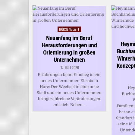
BÖRSENBLATT
Posted
in
Neuanfang im Beruf
Heyma
Herausforderungen und
Buchha
Orientierung in großen
Winter
Unternehmen
Konzept
17. JULI 2026
Erfahrungen beim Einstieg in ein
neues Unternehmen Elisabeth
Horz: Der Wechsel in eine neue
Hey
Stadt und ein neues Unternehmen
Buchha
bringt zahlreiche Veränderungen
W
mit sich. Neben…
Familie
hat an e
Standort
seine 15.
Unter d