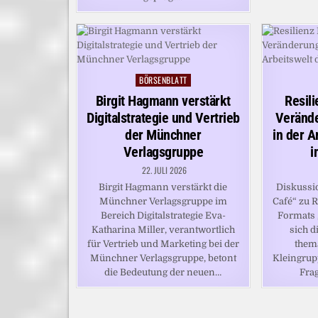
BÖRSENBLATT
Posted
in
Birgit Hagmann verstärkt
Resil
Digitalstrategie und Vertrieb
Veränd
der Münchner
in der A
Verlagsgruppe
i
22. JULI 2026
Birgit Hagmann verstärkt die
Diskussi
Münchner Verlagsgruppe im
Café“ zu 
Bereich Digitalstrategie Eva-
Formats 
Katharina Miller, verantwortlich
sich d
für Vertrieb und Marketing bei der
them
Münchner Verlagsgruppe, betont
Kleingrup
die Bedeutung der neuen…
Fra