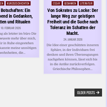
KEN
KURZGESCHICHTEN
ESSAY
GEDANKEN
LITERATUR
Posted
in
e Botschaften: Ein
Von Sokrates zu Locke: Der
bend in Gedanken,
lange Weg zur geistigen
ten und Ritualen
Freiheit und die Suche nach
Toleranz im Schatten der
10. FEBRUAR 2026
Macht.
ag als letzter im büro Die
r wusste mehr über mich,
24. JANUAR 2026
mir in Ruhe eingestehen
Die Idee einer geschützten inneren
e kannte meine unnötigen
Sphäre, in der Individuen frei
wohnheiten, die…
denken und ihren Überzeugungen
nachgehen können, lässt sich bis
in die Antike zurückverfolgen.
Griechische Philosophen…
OLDER POSTS