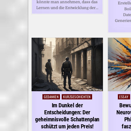
könnte man annehmen, dass das
Erstel
Lernen und die Entwicklung der…
Boi
Date
Generier
GEDANKEN
KURZGESCHICHTEN
ESSAY
Posted
Posted
in
in
Im Dunkel der
Bewus
Entscheidungen: Der
Neurow
geheimnisvolle Schattenplan
Ph
schützt um jeden Preis!
fasz