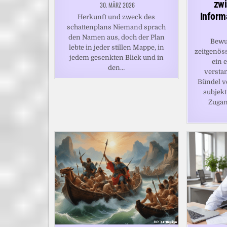
zwi
30. MÄRZ 2026
Informa
Herkunft und zweck des
schattenplans Niemand sprach
den Namen aus, doch der Plan
Bewu
lebte in jeder stillen Mappe, in
zeitgenöss
jedem gesenkten Blick und in
ein e
den…
versta
Bündel v
subjekt
Zugan