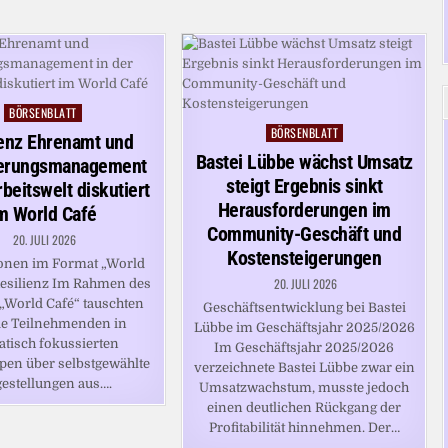
BÖRSENBLATT
Posted
BÖRSENBLATT
in
Posted
ienz Ehrenamt und
in
Bastei Lübbe wächst Umsatz
erungsmanagement
steigt Ergebnis sinkt
rbeitswelt diskutiert
Herausforderungen im
m World Café
Community-Geschäft und
20. JULI 2026
Kostensteigerungen
onen im Format „World
20. JULI 2026
Resilienz Im Rahmen des
„World Café“ tauschten
Geschäftsentwicklung bei Bastei
ie Teilnehmenden in
Lübbe im Geschäftsjahr 2025/2026
atisch fokussierten
Im Geschäftsjahr 2025/2026
pen über selbstgewählte
verzeichnete Bastei Lübbe zwar ein
gestellungen aus….
Umsatzwachstum, musste jedoch
einen deutlichen Rückgang der
Profitabilität hinnehmen. Der…