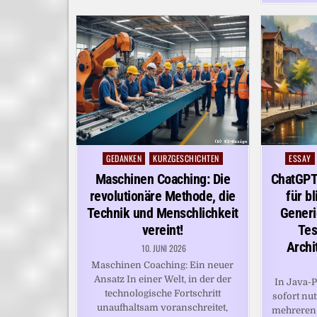
GEDANKEN
KURZGESCHICHTEN
ESSAY
Posted
Posted
in
in
Maschinen Coaching: Die
ChatGPT:
revolutionäre Methode, die
für b
Technik und Menschlichkeit
Generi
vereint!
Tes
Archi
10. JUNI 2026
Maschinen Coaching: Ein neuer
Ansatz In einer Welt, in der der
In Java-
technologische Fortschritt
sofort nu
unaufhaltsam voranschreitet,
mehreren 