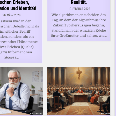
schen Erleben,
Realität.
tion und Identität!
19. FEBRUAR 2026
26. MÄRZ 2026
Wie algorithmen entscheiden Am
Tag, an dem der Algorithmus ihre
sstsein wird in der
Zukunft vorherzusagen begann,
ischen Debatte nicht als
stand Lina in der winzigen Küche
inheitlicher Begriff
ihrer Großmutter und sah zu, wie…
nden, sondern als ein
erwandter Phänomene:
ives Erleben (Qualia),
g zu Informationen
(Access…